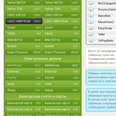
Tether BEP20
Tether BEP20
USDT
USDT
BtcChange2
Tether TON
Tether TON
USDT
USDT
ProstovCash
USDC ERC20
USDC ERC20
USDC
USDC
BaksMan
USDC ARBITRUM
USDC ARBITRUM
USDC
USDC
Монеткинс
Zcash
Zcash
ZEC
ZEC
EasySwap
TRON
TRON
TRX
TRX
1WM
BNB BEP20
BNB BEP20
BNB
BNB
24PayBank
Solana
Solana
SOL
SOL
Всего по направле
Gram (Toncoin)
Gram (Toncoin)
GRAM
GRAM
обменных пунктов.
Электронные деньги
Суммарный резерв
Официальный курс
WebMoney
WebMoney
WMZ
WMZ
ЮMoney
ЮMoney
RUB
RUB
Обмены наличных с
фиксирования курс
PayPal
PayPal
USD
USD
сервисом в электр
Volet
Volet
USD
USD
Alipay
Alipay
CNY
CNY
В целях противоде
обменные пункты п
Банковские счета и карты
В случае если тра
Банковская карта
Банковская карта
USD
USD
обменную операци
соблюдения требов
Банковская карта
Банковская карта
RUB
RUB
Банковская карта
Банковская карта
EUR
EUR