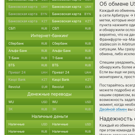
Об обмене U
Банковская карта
Банковская карта
UAH
UAH
Каждый из обменных
Банковская карта
Банковская карта
BYN
BYN
→
в сети Арбитрум
метки, которые ино
Банковская карта
Банковская карта
KZT
KZT
пункта нажмите оди
СБП
СБП
RUB
RUB
и обнаружили ослож
вероятно, что на 
Интернет-банкинг
Франкфурте-на-Май
Сбербанк
Сбербанк
RUB
RUB
stablecoin in Arbit
ситуации. Мы сраз
Альфа-Банк
Альфа-Банк
RUB
RUB
обмена, либо исклю
Т-Банк
Т-Банк
RUB
RUB
Спешим уведомить,
ВТБ
ВТБ
RUB
RUB
обнаружить более 
Если вы еще ни ра
Приват 24
Приват 24
UAH
UAH
мониторинга, прост
Kaspi Bank
Kaspi Bank
KZT
KZT
Постарайтесь всег
Revolut
Revolut
EUR
EUR
можете подробно и
Денежные переводы
нашим сервисом, ва
возможность задать
WU
WU
USD
USD
момент, когда необ
ЗК
ЗК
Двойной обмен
вы с
RUB
RUB
Наличные деньги
Надежность 
Наличные
Наличные
USD
USD
Каждый из обменны
при этом команда 
Наличные
Наличные
RUB
RUB
Использование мон