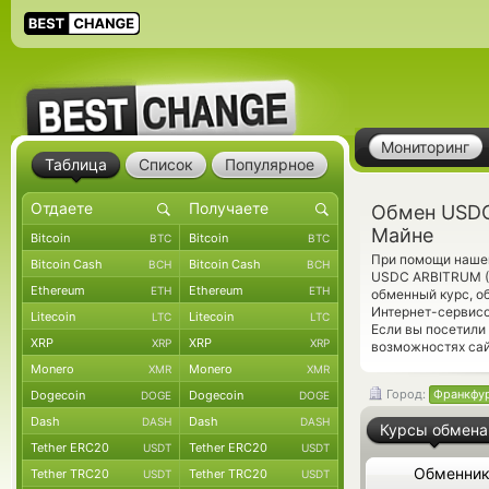
Мониторинг
Таблица
Список
Популярное
Обмен USDC
Майне
Bitcoin
Bitcoin
BTC
BTC
При помощи нашег
Bitcoin Cash
Bitcoin Cash
BCH
BCH
USDC ARBITRUM (U
Ethereum
Ethereum
ETH
ETH
обменный курс, о
Интернет-сервисо
Litecoin
Litecoin
LTC
LTC
Если вы посетили
XRP
XRP
XRP
XRP
возможностях сай
Monero
Monero
XMR
XMR
Город:
Франкфу
Dogecoin
Dogecoin
DOGE
DOGE
Dash
Dash
DASH
DASH
Курсы обмена
Tether ERC20
Tether ERC20
USDT
USDT
Обменни
Tether TRC20
Tether TRC20
USDT
USDT