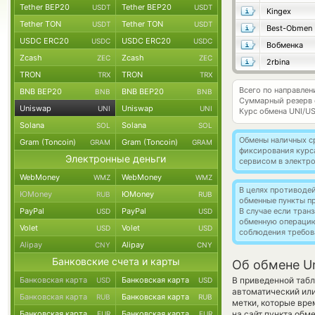
Tether BEP20
Tether BEP20
USDT
USDT
Kingex
Tether TON
Tether TON
USDT
USDT
Best-Obmen
USDC ERC20
USDC ERC20
USDC
USDC
Вобменка
Zcash
Zcash
ZEC
ZEC
2rbina
TRON
TRON
TRX
TRX
Всего по направлен
BNB BEP20
BNB BEP20
BNB
BNB
Суммарный резерв
Uniswap
Uniswap
UNI
UNI
Курс обмена
UNI/U
Solana
Solana
SOL
SOL
Обмены наличных с
Gram (Toncoin)
Gram (Toncoin)
GRAM
GRAM
фиксирования курс
Электронные деньги
сервисом в электр
WebMoney
WebMoney
WMZ
WMZ
В целях противоде
ЮMoney
ЮMoney
RUB
RUB
обменные пункты п
PayPal
PayPal
В случае если тра
USD
USD
обменную операци
Volet
Volet
USD
USD
соблюдения требов
Alipay
Alipay
CNY
CNY
Банковские счета и карты
Об обмене U
Банковская карта
Банковская карта
В приведенной табл
USD
USD
автоматический ил
Банковская карта
Банковская карта
RUB
RUB
метки, которые вре
Банковская карта
Банковская карта
на сайт пункта обм
EUR
EUR