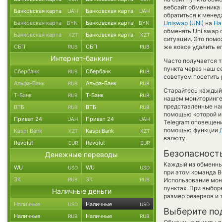
вебсайт обменника
Банковская карта
Банковская карта
UAH
UAH
обратиться к менед
Банковская карта
Банковская карта
Uniswap (UNI)
на
На
BYN
BYN
обменять Uni swap c
Банковская карта
Банковская карта
KZT
KZT
ситуации. Это пом
СБП
СБП
же вовсе удалить е
RUB
RUB
Интернет-банкинг
Часто получается т
пункта через наш с
Сбербанк
Сбербанк
RUB
RUB
советуем посетить 
Альфа-Банк
Альфа-Банк
RUB
RUB
Старайтесь каждый
Т-Банк
Т-Банк
RUB
RUB
нашем мониторинге
представленные на
ВТБ
ВТБ
RUB
RUB
помощью которой им
Приват 24
Приват 24
UAH
UAH
Telegram оповещение
помощью функции
Kaspi Bank
Kaspi Bank
KZT
KZT
валюту.
Revolut
Revolut
EUR
EUR
Безопасност
Денежные переводы
Каждый из обменны
WU
WU
USD
USD
при этом команда 
ЗК
ЗК
RUB
RUB
Использование мон
пунктах. При выбор
Наличные деньги
размер резервов и 
Наличные
Наличные
USD
USD
Выберите по
Наличные
Наличные
RUB
RUB