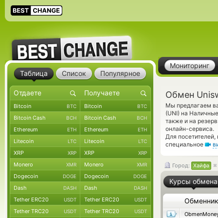
Мониторинг
Таблица
Список
Популярное
Обмен Unis
Мы предлагаем ва
Bitcoin
Bitcoin
BTC
BTC
(UNI) на Наличны
Bitcoin Cash
Bitcoin Cash
BCH
BCH
также и на резер
онлайн-сервиса.
Ethereum
Ethereum
ETH
ETH
Для посетителей,
Litecoin
Litecoin
LTC
LTC
специальное
в
XRP
XRP
XRP
XRP
Monero
Monero
XMR
XMR
Город:
Хайфа
Dogecoin
Dogecoin
DOGE
DOGE
Курсы обмена
Dash
Dash
DASH
DASH
Tether ERC20
Tether ERC20
USDT
USDT
Обменни
Tether TRC20
Tether TRC20
USDT
USDT
ObmenMone