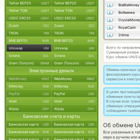
Tether BEP20
Tether BEP20
USDT
USDT
BlaBlaMoney
Tether TON
Tether TON
USDT
USDT
Вобменка
USDC ERC20
USDC ERC20
USDC
USDC
CrystalMone
Zcash
Zcash
ZEC
ZEC
RoyalCash
TRON
TRON
TRX
TRX
2rbina
BNB BEP20
BNB BEP20
BNB
BNB
Всего по направлен
Uniswap
Uniswap
UNI
UNI
Суммарный резерв
Solana
Solana
SOL
SOL
Курс обмена
UNI/E
Gram (Toncoin)
Gram (Toncoin)
GRAM
GRAM
Обмены наличных с
Электронные деньги
фиксирования курс
WebMoney
WebMoney
WMZ
WMZ
сервисом в электр
ЮMoney
ЮMoney
RUB
RUB
В целях противоде
PayPal
PayPal
USD
USD
обменные пункты п
Volet
Volet
В случае если тра
USD
USD
обменную операци
Alipay
Alipay
CNY
CNY
соблюдения требов
Банковские счета и карты
Об обмене U
Банковская карта
Банковская карта
USD
USD
Банковская карта
Банковская карта
Все указанные в т
RUB
RUB
евро в ручном или
Банковская карта
Банковская карта
EUR
EUR