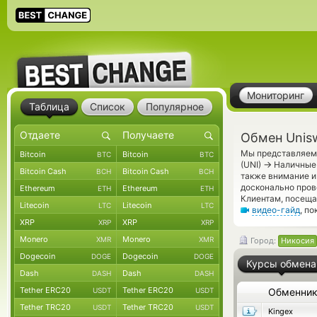
Мониторинг
Таблица
Список
Популярное
Обмен Unis
Мы представляем 
Bitcoin
Bitcoin
BTC
BTC
→
(UNI)
Наличные 
Bitcoin Cash
Bitcoin Cash
BCH
BCH
также внимание и
досконально пров
Ethereum
Ethereum
ETH
ETH
Клиентам, посещ
Litecoin
Litecoin
LTC
LTC
видео-гайд
, п
XRP
XRP
XRP
XRP
Monero
Monero
XMR
XMR
Город:
Никосия
Dogecoin
Dogecoin
DOGE
DOGE
Курсы обмена
Dash
Dash
DASH
DASH
Tether ERC20
Tether ERC20
USDT
USDT
Обменни
Tether TRC20
Tether TRC20
USDT
USDT
Kingex