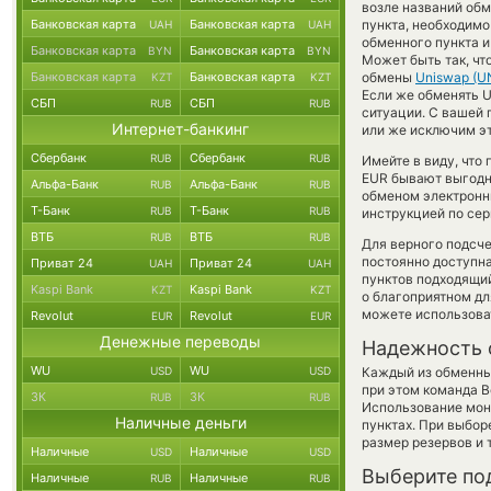
возле названий обм
Банковская карта
Банковская карта
пункта, необходимо
UAH
UAH
обменного пункта и
Банковская карта
Банковская карта
BYN
BYN
Может быть так, чт
Банковская карта
Банковская карта
обмены
Uniswap (UN
KZT
KZT
Если же обменять Un
СБП
СБП
RUB
RUB
ситуации. С вашей
Интернет-банкинг
или же исключим эт
Сбербанк
Сбербанк
RUB
RUB
Имейте в виду, что
EUR бывают выгодне
Альфа-Банк
Альфа-Банк
RUB
RUB
обменом электронны
Т-Банк
Т-Банк
RUB
RUB
инструкцией по сер
ВТБ
ВТБ
RUB
RUB
Для верного подсче
постоянно доступн
Приват 24
Приват 24
UAH
UAH
пунктов подходящий
Kaspi Bank
Kaspi Bank
KZT
KZT
о благоприятном для
можете использов
Revolut
Revolut
EUR
EUR
Денежные переводы
Надежность 
WU
WU
USD
USD
Каждый из обменны
при этом команда 
ЗК
ЗК
RUB
RUB
Использование мон
Наличные деньги
пунктах. При выбор
размер резервов и 
Наличные
Наличные
USD
USD
Выберите по
Наличные
Наличные
RUB
RUB