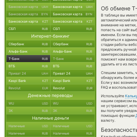
Банковская карта
Банковская карта
UAH
UAH
Об обмене T-
Банковская карта
Банковская карта
BYN
BYN
В таблице вы имеет
автоматический или
Банковская карта
Банковская карта
KZT
KZT
внимание на метки,
СБП
СБП
RUB
RUB
попасть на сайт вы
именем. Если вы пе
Интернет-банкинг
обратиться к админ
Сбербанк
Сбербанк
RUB
RUB
стадии работы веб
предложить ручной о
Альфа-Банк
Альфа-Банк
RUB
RUB
заинтересовавшем д
Т-Банк
Т-Банк
RUB
RUB
поможет нам вовре
удалить его из лис
ВТБ
ВТБ
RUB
RUB
Спешим заметить, 
Приват 24
Приват 24
UAH
UAH
обнаружить более 
Kaspi Bank
Kaspi Bank
KZT
KZT
Если у вас возникл
FAQ и воспользоват
Revolut
Revolut
EUR
EUR
Денежные переводы
Используйте
Кальк
нашим сервисом вы,
WU
WU
USD
USD
не устраивают, ис
вы получите уведом
ЗК
ЗК
RUB
RUB
помощью функции
Наличные деньги
валюту.
Наличные
Наличные
USD
USD
Безопасност
Наличные
Наличные
RUB
RUB
Каждый из обменны