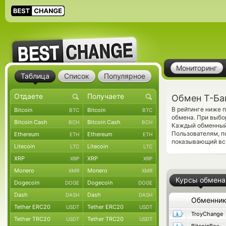
Мониторинг
Таблица
Список
Популярное
Обмен Т-Ба
В рейтинге ниже 
Bitcoin
Bitcoin
BTC
BTC
обмена. При выбо
Bitcoin Cash
Bitcoin Cash
BCH
BCH
Каждый обменный 
Пользователям, 
Ethereum
Ethereum
ETH
ETH
показывающий все
Litecoin
Litecoin
LTC
LTC
XRP
XRP
XRP
XRP
Monero
Monero
XMR
XMR
Курсы обмена
Dogecoin
Dogecoin
DOGE
DOGE
Dash
Dash
DASH
DASH
Обменни
Tether ERC20
Tether ERC20
USDT
USDT
TroyChange
Tether TRC20
Tether TRC20
USDT
USDT