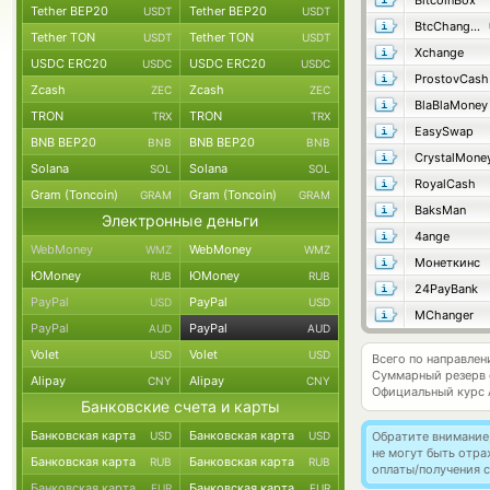
BitcoinBox
Tether BEP20
Tether BEP20
USDT
USDT
BtcChange24
Tether TON
Tether TON
USDT
USDT
Xchange
USDC ERC20
USDC ERC20
USDC
USDC
ProstovCash
Zcash
Zcash
ZEC
ZEC
BlaBlaMoney
TRON
TRON
TRX
TRX
EasySwap
BNB BEP20
BNB BEP20
BNB
BNB
CrystalMone
Solana
Solana
SOL
SOL
RoyalCash
Gram (Toncoin)
Gram (Toncoin)
GRAM
GRAM
BaksMan
Электронные деньги
4ange
WebMoney
WebMoney
WMZ
WMZ
Монеткинс
ЮMoney
ЮMoney
RUB
RUB
24PayBank
PayPal
PayPal
USD
USD
MChanger
PayPal
PayPal
AUD
AUD
Volet
Volet
USD
USD
Всего по направле
Суммарный резерв
Alipay
Alipay
CNY
CNY
Официальный курс
Банковские счета и карты
Банковская карта
Банковская карта
USD
USD
Обратите внимание
не могут быть отр
Банковская карта
Банковская карта
RUB
RUB
оплаты/получения с
Банковская карта
Банковская карта
EUR
EUR