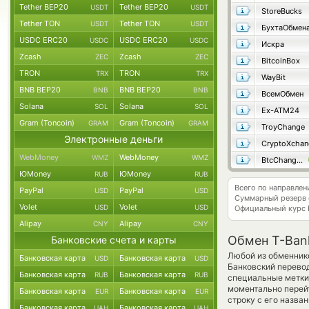
Tether BEP20
Tether BEP20
USDT
USDT
StoreBucks
Tether TON
Tether TON
USDT
USDT
БухтаОбмен
USDC ERC20
USDC ERC20
USDC
USDC
Искра
Zcash
Zcash
ZEC
ZEC
BitcoinBox
TRON
TRON
TRX
TRX
WayBit
BNB BEP20
BNB BEP20
BNB
BNB
ВсемОбмен
Solana
Solana
SOL
SOL
Ex-ATM24
Gram (Toncoin)
Gram (Toncoin)
GRAM
GRAM
TroyChange
Электронные деньги
CryptoXchan
WebMoney
WebMoney
WMZ
WMZ
BtcChange24
ЮMoney
ЮMoney
RUB
RUB
Всего по направле
PayPal
PayPal
USD
USD
Суммарный резерв
Volet
Volet
USD
USD
Официальный курс
Alipay
Alipay
CNY
CNY
Обмен T-Bank
Банковские счета и карты
Любой из обменнико
Банковская карта
Банковская карта
USD
USD
Банковский перевод
Банковская карта
Банковская карта
RUB
RUB
специальные метки,
моментально перейт
Банковская карта
Банковская карта
EUR
EUR
строку с его назва
Банковская карта
Банковская карта
UAH
UAH