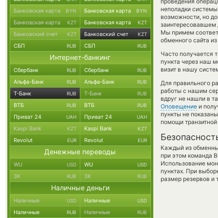
проведения операци
неполадки системы
Банковская карта
Банковская карта
BYN
BYN
возможности, но дос
Банковская карта
Банковская карта
KZT
KZT
заинтересовавшем д
Мы примем соответ
Банковский счет
Банковский счет
KZT
KZT
обменного сайта из
СБП
СБП
RUB
RUB
Часто получается т
Интернет-банкинг
пункта через наш м
визит в нашу систе
Сбербанк
Сбербанк
RUB
RUB
Альфа-Банк
Альфа-Банк
RUB
RUB
Для правильного ра
работы с нашим сер
Т-Банк
Т-Банк
RUB
RUB
вдруг не нашли в т
ВТБ
ВТБ
RUB
RUB
Оповещение
и полу
пункты не показаны
Приват 24
Приват 24
UAH
UAH
помощи транзитной
Kaspi Bank
Kaspi Bank
KZT
KZT
Безопасност
Revolut
Revolut
EUR
EUR
Каждый из обменны
Денежные переводы
при этом команда 
Использование мон
WU
WU
USD
USD
пунктах. При выбор
ЗК
ЗК
RUB
RUB
размер резервов и 
Наличные деньги
Наличные
Наличные
USD
USD
Наличные
Наличные
RUB
RUB