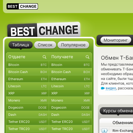
Мониторинг
Таблица
Список
Популярное
Обмен Т-Ба
Мы представляем 
Bitcoin
Bitcoin
BTC
BTC
обменивать Т-Ба
Bitcoin Cash
Bitcoin Cash
BCH
BCH
необходимо обращ
на сайте, были т
Ethereum
Ethereum
ETH
ETH
Для клиентов, ко
Litecoin
Litecoin
LTC
LTC
видео
, расска
XRP
XRP
XRP
XRP
Monero
Monero
XMR
XMR
Dogecoin
Dogecoin
DOGE
DOGE
Курсы обмена
Dash
Dash
DASH
DASH
Tether ERC20
Tether ERC20
USDT
USDT
Обменни
Tether TRC20
Tether TRC20
USDT
USDT
Rim-Exchan