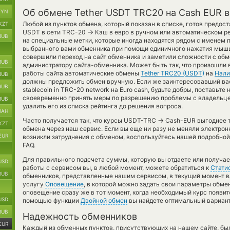
Об обмене Tether USDT TRC20 на Cash EUR 
BYN
Любой из пунктов обмена, который показан в списке, готов предос
KZT
→
USDT в сети TRC-20
Кэш в евро в ручном или автоматическом р
RUB
на специальные метки, которые иногда находятся рядом с именем п
выбранного вами обменника при помощи единичного нажатия мышью
совершили переход на сайт обменника и заметили сложности с обм
RUB
администратору сайта-обменника. Может быть так, что произошли 
работы сайта автоматические обмены
Tether TRC20 (USDT)
на
Нали
RUB
должны предложить обмен вручную. Если же заинтересовавший вас
RUB
stablecoin in TRC-20 network на Euro cash, будьте добры, поставьте
своевременно принять меры по разрешению проблемы с владельце
RUB
удалить его из списка рейтинга до решения вопроса.
UAH
→
Часто получается так, что курсы USDT-TRC
Cash-EUR выгоднее то
KZT
обмена через наш сервис. Если вы еще ни разу не меняли электро
EUR
возникли затруднения с обменом, воспользуйтесь нашей подробной
FAQ.
Для правильного подсчета суммы, которую вы отдаете или получае
USD
работы с сервисом вы, в любой момент, можете обратиться к
Стати
RUB
обменников, представленные нашим сервисом, в текущий момент в
услугу
Оповещение
, в которой можно задать свои параметры обмен
оповещение сразу же в тот момент, когда необходимый курс появит
USD
помощью функции
Двойной обмен
вы найдете оптимальный вариант
RUB
Надежность обменников
EUR
Каждый из обменных пунктов, присутствующих на нашем сайте, бы