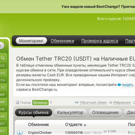
Уже видели новый BestChange? Пригла
Всего курсов:
12064
Мониторинг
Обменники
Проверка адреса
Пар
е
Обмен Tether TRC20 (USDT) на Наличные E
В таблице отмечены обменные пункты, меняющие Tether TRC20 
BTC
курсам обмена в сети. При определении оптимального курса обме
BCH
резервы валюты Cash EUR. Все приведенные нашим Интернет-се
доскональную проверку.
ETH
Если вы посетили наш мониторинг впервые, посмотрите
видео
,
LTC
сервиса BestChange.ru.
XRP
XMR
Город:
Винница
Обратный обмен
Избранное
OGE
Курсы обмена
Калькулятор
Оповещение
Дво
ASH
SDT
Обменник
Отдаете
По
▲
SDT
от 5 000
CryptoChicken
1.15500116
1
USDT TRC20
EU