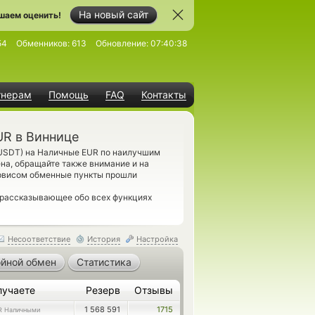
На новый сайт
шаем оценить!
54
Обменников:
613
Обновление:
07:40:38
тнерам
Помощь
FAQ
Контакты
UR в Виннице
(USDT) на Наличные EUR по наилучшим
на, обращайте также внимание и на
рвисом обменные пункты прошли
 рассказывающее обо всех функциях
Несоответствие
История
Настройка
йной обмен
Статистика
лучаете
Резерв
Отзывы
1 568 591
1715
R Наличными