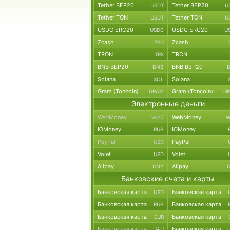
Tether BEP20
Tether BEP20
USDT
U
Tether TON
Tether TON
USDT
U
USDC ERC20
USDC ERC20
USDC
U
Zcash
Zcash
ZEC
TRON
TRON
TRX
BNB BEP20
BNB BEP20
BNB
Solana
Solana
SOL
Gram (Toncoin)
Gram (Toncoin)
GRAM
G
Электронные деньги
WebMoney
WebMoney
WMZ
W
ЮMoney
ЮMoney
RUB
PayPal
PayPal
USD
Volet
Volet
USD
Alipay
Alipay
CNY
Банковские счета и карты
Банковская карта
Банковская карта
USD
Банковская карта
Банковская карта
RUB
Банковская карта
Банковская карта
EUR
Банковская карта
Банковская карта
UAH