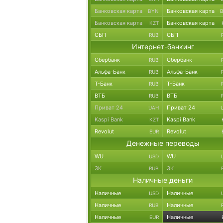
Банковская карта
Банковская карта
BYN
Банковская карта
Банковская карта
KZT
СБП
СБП
RUB
Интернет-банкинг
Сбербанк
Сбербанк
RUB
Альфа-Банк
Альфа-Банк
RUB
Т-Банк
Т-Банк
RUB
ВТБ
ВТБ
RUB
Приват 24
Приват 24
UAH
Kaspi Bank
Kaspi Bank
KZT
Revolut
Revolut
EUR
Денежные переводы
WU
WU
USD
ЗК
ЗК
RUB
Наличные деньги
Наличные
Наличные
USD
Наличные
Наличные
RUB
Наличные
Наличные
EUR