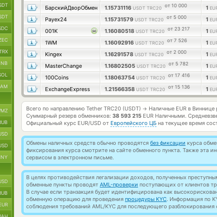
SDT
от 10 000
БарскийДворОбмен
1.15731116
1
USDT TRC20
EU
SDT
от 5 000
Payex24
1.15731579
1
USDT TRC20
EU
SDC
от 23 217
001K
1.16080518
1
USDT TRC20
EU
ZEC
от 7 526
1WM
1.16092916
1
USDT TRC20
EU
TRX
от 2 000
Kingex
1.16291578
1
USDT TRC20
EU
BNB
от 5 782
MasterChange
1.16802505
1
USDT TRC20
EU
SOL
от 17 416
100Coins
1.18063754
1
USDT TRC20
EU
RAM
от 15 136
ExchangeExpress
1.21566358
1
USDT TRC20
EU
Всего по направлению Tether TRC20 (USDT)
Наличные EUR в Виннице
→
MZ
Суммарный резерв обменников:
38 593 215
EUR Наличными.
Средневзв
RUB
Официальный курс
EUR/USD
от
Европейского ЦБ
на текущее время сос
USD
Обмены наличных средств обычно проводятся
без фиксации
курса обмен
USD
фиксирования курса смотрите на сайте обменного пункта. Также эта 
CNY
сервисом в электронном письме.
В целях противодействия легализации доходов, полученных преступны
USD
обменные пункты проводят
AML-проверки
поступающих от клиентов тр
В случае если транзакция будет идентифицирована как высокорискова
RUB
обменную операцию для проведения
процедуры KYC
. Информация по K
EUR
соблюдения требований AML/KYC для последующего разблокирования с
UAH