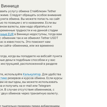
в Виннице
тавить услугу обмена Стейблкоин Tether
ежиме. Следует обращать особое внимание
ункта обмена. Вы можете попасть на сайт
 по позиции с его названием. Если вы
еном валюты, вам надо обратиться к
временные трудности и на данной стадии
чные EUR
в Виннице недоступны, тогда вам
 обменник так и не обменял Tether USDT
 нас в известность. Это поможет нам
м сайта-обменника, или же временно
гда, когда вы попадаете на вебсайт пункта
нные деньги подобным способом и у вас
 инструкцией, расположенной в разделе
те, используйте
Калькулятор
. Для удобства
стике
резервов и курсов обмена. Если курсы
ам не выгодны, вы можете использовать
а и получить на e-mail или Telegram
ся. В случае отсутствия обменников, с
 двух обменов через транзитную валюту.
л тщательно проверен перед добавлением,