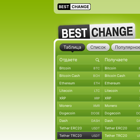
Таблица
Список
Популярно
Bitcoin
Bitcoin
BTC
Bitcoin Cash
Bitcoin Cash
BCH
Ethereum
Ethereum
ETH
Litecoin
Litecoin
LTC
XRP
XRP
XRP
Monero
Monero
XMR
Dogecoin
Dogecoin
DOGE
D
Dash
Dash
DASH
D
Tether ERC20
Tether ERC20
USDT
U
Tether TRC20
Tether TRC20
USDT
U