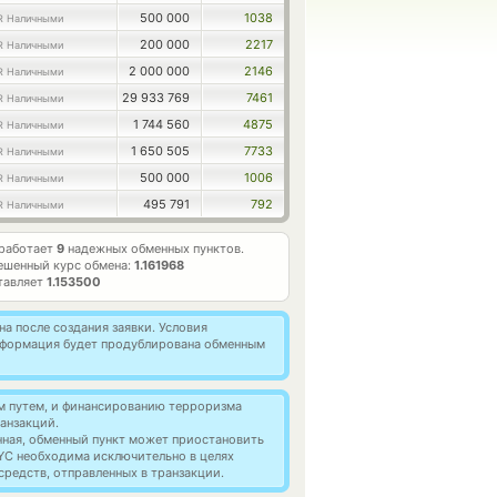
500 000
1038
R Наличными
200 000
2217
R Наличными
2 000 000
2146
R Наличными
29 933 769
7461
R Наличными
1 744 560
4875
R Наличными
1 650 505
7733
R Наличными
500 000
1006
R Наличными
495 791
792
R Наличными
 работает
9
надежных обменных пунктов.
ешенный курс обмена:
1.161968
тавляет
1.153500
а после создания заявки. Условия
информация будет продублирована обменным
м путем, и финансированию терроризма
анзакций.
нная, обменный пункт может приостановить
YC необходима исключительно в целях
редств, отправленных в транзакции.