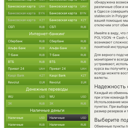
обнаружена возможн
Банковская карта
Банковская карта
UAH
UAH
различные сбои и н
в Одессе совершить
Банковская карта
Банковская карта
BYN
BYN
stablecoin in Polyg
Банковская карта
Банковская карта
KZT
KZT
вашей помощью мы 
отключим этот обме
СБП
СБП
RUB
RUB
Имейте в виду, что
Интернет-банкинг
→
POLYGON
Cash-U
Сбербанк
Сбербанк
RUB
RUB
возникают сложност
понятной инструкци
Альфа-Банк
Альфа-Банк
RUB
RUB
Для верного подсче
Т-Банк
Т-Банк
RUB
RUB
мониторинге всегд
ВТБ
ВТБ
RUB
RUB
устраивают, испол
курса вы получите 
Приват 24
Приват 24
UAH
UAH
всегда можете вос
Kaspi Bank
Kaspi Bank
KZT
KZT
валюты.
Revolut
Revolut
EUR
EUR
Надежность 
Денежные переводы
Каждый из обменны
WU
WU
USD
USD
при этом команда 
Использование мон
ЗК
ЗК
RUB
RUB
пунктах. При выбор
Наличные деньги
размер резервов и 
Наличные
Наличные
USD
USD
Выберите по
Наличные
Наличные
RUB
RUB
Обменные пункты по