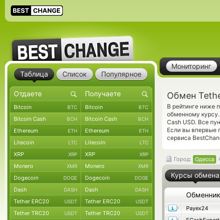
Мониторинг
Таблица
Список
Популярное
Обмен Teth
В рейтинге ниже 
Bitcoin
Bitcoin
BTC
BTC
обменному курсу.
Bitcoin Cash
Bitcoin Cash
BCH
BCH
Cash USD. Все пу
Если вы впервые 
Ethereum
Ethereum
ETH
ETH
сервиса BestChan
Litecoin
Litecoin
LTC
LTC
XRP
XRP
XRP
XRP
Город:
Одесса
Monero
Monero
XMR
XMR
Курсы обмена
Dogecoin
Dogecoin
DOGE
DOGE
Dash
Dash
DASH
DASH
Обменни
Tether ERC20
Tether ERC20
USDT
USDT
Payex24
Tether TRC20
Tether TRC20
USDT
USDT