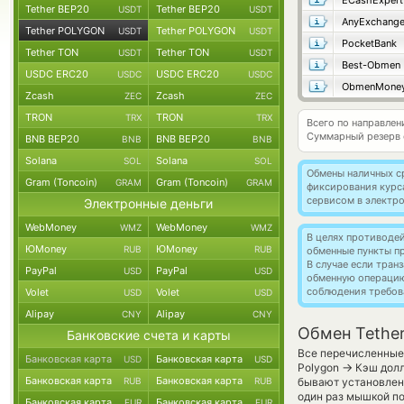
ECashExpert
Tether BEP20
Tether BEP20
USDT
USDT
AnyExchang
Tether POLYGON
Tether POLYGON
USDT
USDT
PocketBank
Tether TON
Tether TON
USDT
USDT
Best-Obmen
USDC ERC20
USDC ERC20
USDC
USDC
ObmenMone
Zcash
Zcash
ZEC
ZEC
TRON
TRON
TRX
TRX
Всего по направле
Суммарный резерв
BNB BEP20
BNB BEP20
BNB
BNB
Solana
Solana
SOL
SOL
Обмены наличных с
Gram (Toncoin)
Gram (Toncoin)
GRAM
GRAM
фиксирования курс
сервисом в электр
Электронные деньги
WebMoney
WebMoney
WMZ
WMZ
В целях противоде
ЮMoney
ЮMoney
RUB
RUB
обменные пункты п
В случае если тра
PayPal
PayPal
USD
USD
обменную операци
соблюдения требов
Volet
Volet
USD
USD
Alipay
Alipay
CNY
CNY
Обмен Tethe
Банковские счета и карты
Все перечисленные 
Банковская карта
Банковская карта
USD
USD
→
Polygon
Кэш долл
Банковская карта
Банковская карта
RUB
RUB
бывают установлены
один раз мышкой по
Банковская карта
Банковская карта
EUR
EUR