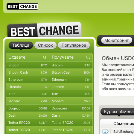
Мониторинг
Таблица
Список
Популярное
Обмен USDC
Мы представляем 
Bitcoin
Bitcoin
BTC
BTC
Банковский счет 
Bitcoin Cash
Bitcoin Cash
BCH
BCH
и на резерв валю
администрации на
Ethereum
Ethereum
ETH
ETH
Если вы пользует
Litecoin
Litecoin
LTC
LTC
обо всех возможн
XRP
XRP
XRP
XRP
Monero
Monero
XMR
XMR
Dogecoin
Dogecoin
DOGE
DOGE
Курсы обмена
Dash
Dash
DASH
DASH
Tether ERC20
Tether ERC20
USDT
USDT
Обменни
Tether TRC20
Tether TRC20
USDT
USDT
SafuExchang