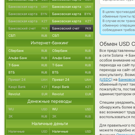
Банковская карта
Банковская карта
UAH
UAH
В целях противоде
Банковская карта
Банковская карта
BYN
BYN
обменные пункты п
В случае если тра
Банковская карта
Банковская карта
KZT
KZT
обменную операци
Банковский счет
Банковский счет
PKR
PKR
соблюдения требов
СБП
СБП
RUB
RUB
Интернет-банкинг
Обмен USD Co
Все представленные
Сбербанк
Сбербанк
RUB
RUB
→
в сети Solana
Бан
Альфа-Банк
Альфа-Банк
RUB
RUB
особое внимание на
перехода на сайт п
Т-Банк
Т-Банк
RUB
RUB
перехода на сайт-о
ВТБ
ВТБ
RUB
RUB
консультанту. Возм
(USDC)
на
Банковск
Приват 24
Приват 24
UAH
UAH
обменный пункт так и
Kaspi Bank
Kaspi Bank
KZT
KZT
пожалуйста, постав
администратором об
Revolut
Revolut
EUR
EUR
Денежные переводы
Спешим уведомить,
обнаружить более
WU
WU
USD
USD
вас возникают труд
ЗК
ЗК
RUB
RUB
воспользоваться по
Наличные деньги
Для правильного по
можете подробно и
Наличные
Наличные
USD
USD
функцию
Оповещен