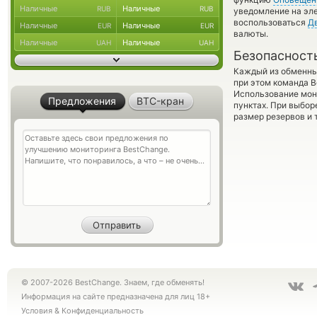
Наличные
Наличные
RUB
RUB
уведомление на эле
воспользоваться
Д
Наличные
Наличные
EUR
EUR
валюты.
Наличные
Наличные
UAH
UAH
Безопасност
Каждый из обменны
при этом команда 
Использование мон
Предложения
BTC-кран
пунктах. При выбор
размер резервов и 
© 2007-2026 BestChange. Знаем, где обменять!
Информация на сайте предназначена для лиц 18+
Условия
&
Конфиденциальность