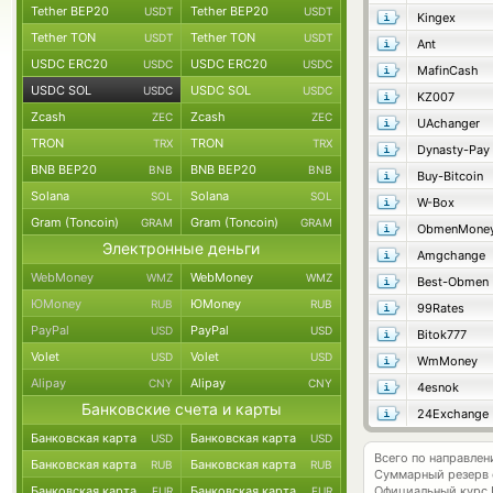
Tether BEP20
Tether BEP20
USDT
USDT
Kingex
Tether TON
Tether TON
USDT
USDT
Ant
USDC ERC20
USDC ERC20
USDC
USDC
MafinCash
USDC SOL
USDC SOL
USDC
USDC
KZ007
Zcash
Zcash
ZEC
ZEC
UAchanger
TRON
TRON
TRX
TRX
Dynasty-Pay
BNB BEP20
BNB BEP20
BNB
BNB
Buy-Bitcoin
Solana
Solana
SOL
SOL
W-Box
Gram (Toncoin)
Gram (Toncoin)
GRAM
GRAM
ObmenMone
Электронные деньги
Amgchange
WebMoney
WebMoney
WMZ
WMZ
Best-Obmen
ЮMoney
ЮMoney
RUB
RUB
99Rates
PayPal
PayPal
USD
USD
Bitok777
Volet
Volet
USD
USD
WmMoney
Alipay
Alipay
CNY
CNY
4esnok
Банковские счета и карты
24Exchange
Банковская карта
Банковская карта
USD
USD
Всего по направле
Банковская карта
Банковская карта
RUB
RUB
Суммарный резерв
Банковская карта
Банковская карта
Официальный курс
EUR
EUR