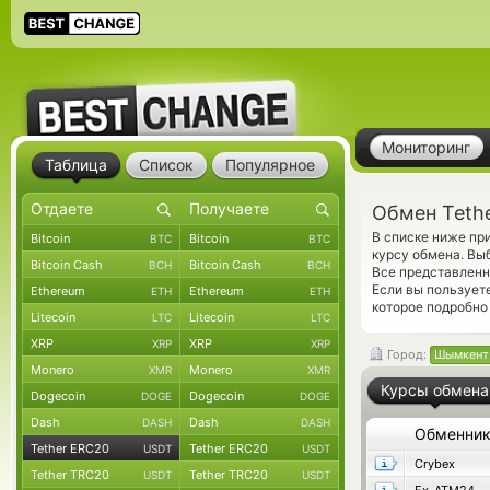
Мониторинг
Таблица
Список
Популярное
Обмен Teth
В списке ниже пр
Bitcoin
Bitcoin
BTC
BTC
курсу обмена. Вы
Bitcoin Cash
Bitcoin Cash
BCH
BCH
Все представленн
Если вы пользует
Ethereum
Ethereum
ETH
ETH
которое подробно
Litecoin
Litecoin
LTC
LTC
XRP
XRP
XRP
XRP
Город:
Шымкент
Monero
Monero
XMR
XMR
Курсы обмена
Dogecoin
Dogecoin
DOGE
DOGE
Dash
Dash
DASH
DASH
Обменни
Tether ERC20
Tether ERC20
USDT
USDT
Crybex
Tether TRC20
Tether TRC20
USDT
USDT