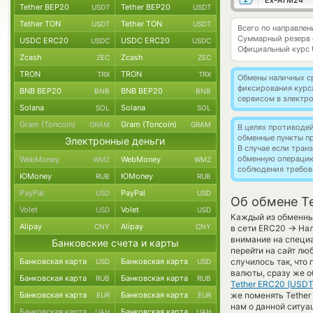
Ex-ATM24
Tether BEP20
Tether BEP20
USDT
USDT
Tether TON
Tether TON
USDT
USDT
Всего по направлен
Суммарный резерв
USDC ERC20
USDC ERC20
USDC
USDC
Официальный курс
Zcash
Zcash
ZEC
ZEC
TRON
TRON
TRX
TRX
Обмены наличных с
фиксирования курс
BNB BEP20
BNB BEP20
BNB
BNB
сервисом в электр
Solana
Solana
SOL
SOL
Gram (Toncoin)
Gram (Toncoin)
GRAM
GRAM
В целях противоде
обменные пункты п
Электронные деньги
В случае если тра
обменную операци
WebMoney
WebMoney
WMZ
WMZ
соблюдения требов
ЮMoney
ЮMoney
RUB
RUB
PayPal
PayPal
USD
USD
Об обмене T
Volet
Volet
USD
USD
Каждый из обменных
Alipay
Alipay
CNY
CNY
→
в сети ERC20
Нал
внимание на специа
Банковские счета и карты
перейти на сайт лю
Банковская карта
Банковская карта
случилось так, что
USD
USD
валюты, сразу же о
Банковская карта
Банковская карта
RUB
RUB
Tether ERC20 (USDT
Банковская карта
Банковская карта
же поменять Tether
EUR
EUR
нам о данной ситу
Банковская карта
Банковская карта
UAH
UAH