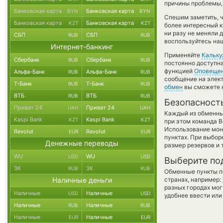
причины проблемы, 
Банковская карта
Банковская карта
BYN
BYN
Спешим заметить, ч
Банковская карта
Банковская карта
KZT
KZT
более интересный 
ни разу не меняли 
СБП
СБП
RUB
RUB
воспользуйтесь наш
Интернет-банкинг
Применяйте
Кальку
Сбербанк
Сбербанк
RUB
RUB
постоянно доступн
функцией
Оповеще
Альфа-Банк
Альфа-Банк
RUB
RUB
сообщение на элект
Т-Банк
Т-Банк
RUB
RUB
обмен
вы сможете н
ВТБ
ВТБ
RUB
RUB
Безопасност
Приват 24
Приват 24
UAH
UAH
Каждый из обменны
Kaspi Bank
Kaspi Bank
KZT
KZT
при этом команда 
Использование мон
Revolut
Revolut
EUR
EUR
пунктах. При выбор
Денежные переводы
размер резервов и 
WU
WU
USD
USD
Выберите по
ЗК
ЗК
RUB
RUB
Обменные пункты по
Наличные деньги
странах, например:
разных городах мог
Наличные
Наличные
USD
USD
удобнее ввести или
Наличные
Наличные
RUB
RUB
Наличные
Наличные
EUR
EUR