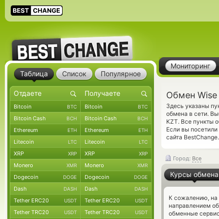
Мониторинг
Таблица
Список
Популярное
Обмен Wise
Здесь указаны пу
Bitcoin
Bitcoin
BTC
BTC
обмена в сети. В
Bitcoin Cash
Bitcoin Cash
BCH
BCH
KZT. Все пункты 
Если вы посетили
Ethereum
Ethereum
ETH
ETH
сайта BestChange.
Litecoin
Litecoin
LTC
LTC
XRP
XRP
XRP
XRP
Город:
Все
Monero
Monero
XMR
XMR
Курсы обмена
Dogecoin
Dogecoin
DOGE
DOGE
Dash
Dash
DASH
DASH
К сожалению, на
Tether ERC20
Tether ERC20
USDT
USDT
направлением о
Tether TRC20
Tether TRC20
USDT
USDT
обменные сервис