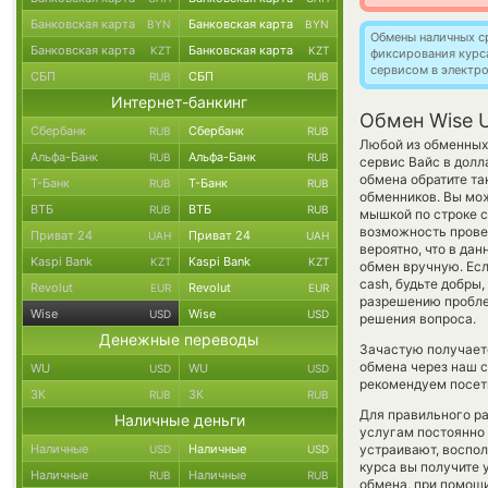
Банковская карта
Банковская карта
BYN
BYN
Обмены наличных с
Банковская карта
Банковская карта
KZT
KZT
фиксирования курс
сервисом в электр
СБП
СБП
RUB
RUB
Интернет-банкинг
Обмен Wise 
Сбербанк
Сбербанк
RUB
RUB
Любой из обменных 
Альфа-Банк
Альфа-Банк
RUB
RUB
сервис Вайс в дол
обмена обратите та
Т-Банк
Т-Банк
RUB
RUB
обменников. Вы мо
ВТБ
ВТБ
RUB
RUB
мышкой по строке с
возможность провед
Приват 24
Приват 24
UAH
UAH
вероятно, что в да
Kaspi Bank
Kaspi Bank
KZT
KZT
обмен вручную. Есл
cash, будьте добры
Revolut
Revolut
EUR
EUR
разрешению пробле
Wise
Wise
USD
USD
решения вопроса.
Денежные переводы
Зачастую получаетс
обмена через наш с
WU
WU
USD
USD
рекомендуем посети
ЗК
ЗК
RUB
RUB
Для правильного ра
Наличные деньги
услугам постоянно
Наличные
Наличные
устраивают, воспо
USD
USD
курса вы получите 
Наличные
Наличные
RUB
RUB
обмена, при помощ