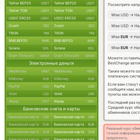
Tether BEP20
Tether BEP20
USDT
USDT
Посмотрите напр
Tether TON
Tether TON
USDT
USDT
→
Wise USD
На
USDC ERC20
USDC ERC20
USDC
USDC
→
Zcash
Zcash
Wise USD
На
ZEC
ZEC
TRON
TRON
TRX
TRX
→
Wise
EUR
На
BNB BEP20
BNB BEP20
BNB
BNB
→
Wise
EUR
На
Solana
Solana
SOL
SOL
Gram (Toncoin)
Gram (Toncoin)
GRAM
GRAM
Можете оставит
Электронные деньги
BestChange авто
Также можете о
WebMoney
WebMoney
WMZ
WMZ
платежную систе
ЮMoney
ЮMoney
RUB
RUB
Если вам станут
PayPal
PayPal
USD
USD
сообщите нам, в
Volet
Volet
USD
USD
пункты как можно
Alipay
Alipay
CNY
CNY
Последний раз к
Средний курс об
Банковские счета и карты
обменников сос
Банковская карта
Банковская карта
USD
USD
Банковская карта
Банковская карта
RUB
RUB
Реальный курс обме
Банковская карта
Банковская карта
EUR
EUR
точной информации
предложить.
Банковская карта
Банковская карта
UAH
UAH