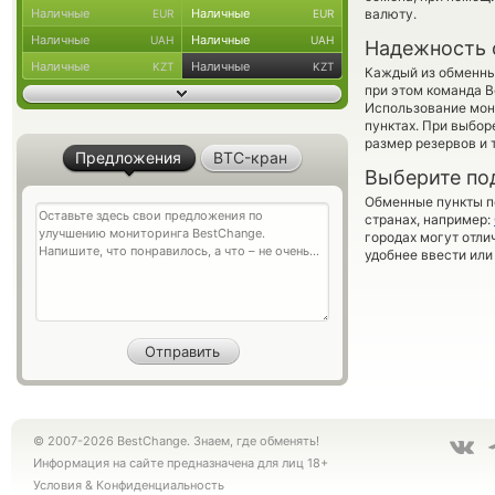
Наличные
Наличные
валюту.
EUR
EUR
Наличные
Наличные
UAH
UAH
Надежность 
Наличные
Наличные
KZT
KZT
Каждый из обменны
при этом команда 
Использование мон
пунктах. При выбор
размер резервов и 
Предложения
BTC-кран
Выберите по
Обменные пункты по
странах, например:
городах могут отли
удобнее ввести или
© 2007-2026 BestChange. Знаем, где обменять!
Информация на сайте предназначена для лиц 18+
Условия
&
Конфиденциальность