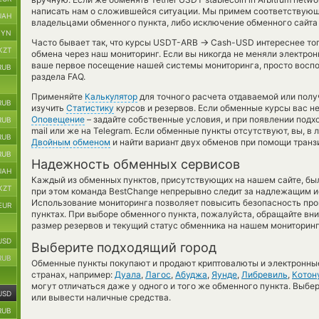
написать нам о сложившейся ситуации. Мы примем соответствующ
UAH
владельцами обменного пункта, либо исключение обменного сайта 
BYN
→
Часто бывает так, что курсы USDT-ARB
Cash-USD интереснее тогд
KZT
обмена через наш мониторинг. Если вы никогда не меняли электро
ваше первое посещение нашей системы мониторинга, просто воспо
RUB
раздела FAQ.
Применяйте
Калькулятор
для точного расчета отдаваемой или пол
RUB
изучить
Статистику
курсов и резервов. Если обменные курсы вас н
Оповещение
– задайте собственные условия, и при появлении подх
RUB
mail или же на Telegram. Если обменные пункты отсутствуют, вы, 
RUB
Двойным обменом
и найти вариант двух обменов при помощи транз
RUB
Надежность обменных сервисов
UAH
Каждый из обменных пунктов, присутствующих на нашем сайте, бы
KZT
при этом команда BestChange непрерывно следит за надлежащим и
Использование мониторинга позволяет повысить безопасность пр
EUR
пунктах. При выборе обменного пункта, пожалуйста, обращайте вн
размер резервов и текущий статус обменника на нашем мониторинг
USD
Выберите подходящий город
RUB
Обменные пункты покупают и продают криптовалюты и электронные
странах, например:
Дуала
,
Лагос
,
Абуджа
,
Яунде
,
Либревиль
,
Котон
могут отличаться даже у одного и того же обменного пункта. Выбер
USD
или вывести наличные средства.
RUB