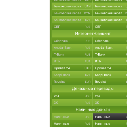
Банковская карта
Банковская карта
UAH
Банковская карта
Банковская карта
BYN
Банковская карта
Банковская карта
KZT
СБП
СБП
RUB
Интернет-банкинг
Сбербанк
Сбербанк
RUB
Альфа-Банк
Альфа-Банк
RUB
Т-Банк
Т-Банк
RUB
ВТБ
ВТБ
RUB
Приват 24
Приват 24
UAH
Kaspi Bank
Kaspi Bank
KZT
Revolut
Revolut
EUR
Денежные переводы
WU
WU
USD
ЗК
ЗК
RUB
Наличные деньги
Наличные
Наличные
USD
Наличные
Наличные
RUB