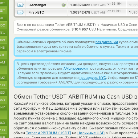
SDT
от 53 164
UAchanger
1.06326422
1
USDT ARB
USD
SDT
от 11 911
First-BTC
1.06342478
1
USDT ARB
USD
SDT
Всего по направлению Tether ARBITRUM (USDT)
Наличные USD в Онне
→
SDC
Суммарный резерв обменников:
3 104 957
USD Наличными.
Средневзве
ZEC
TRX
Обмены наличных средств обычно проводятся
без фиксации
курса обмен
фиксирования курса смотрите на сайте обменного пункта. Также эта 
BNB
сервисом в электронном письме.
SOL
RAM
В целях противодействия легализации доходов, полученных преступны
обменные пункты проводят
AML-проверки
поступающих от клиентов тр
В случае если транзакция будет идентифицирована как высокорискова
обменную операцию для проведения
процедуры KYC
. Информация по K
MZ
соблюдения требований AML/KYC для последующего разблокирования с
RUB
USD
Обмен Tether USDT ARBITRUM на Cash USD в
USD
Каждый из пунктов обмена, который указан в списке, предоставляе
CNY
→
сети Арбитрум
Кэш долларами в ручном или автоматическом реж
временами установлены около названий обменников в таблице. У в
любого пункта обмена с помощью единичного клика мышкой по стро
USD
на сайт обмена валют вами не была найдена возможность осущест
обратиться к онлайн-консультанту сайта. Бывают разные сбои и не
RUB
обмен
Tether ARBITRUM (USDT)
на
Наличные USD
в Онне провести 
EUR
вручную. Если же обменять Tether USDT stablecoin in Arbitrum netwo