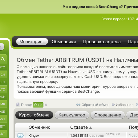
Уже видели новый BestChange? Пригла
Всего курсов:
1071
Мониторинг
Обменники
Проверка адреса
Пар
е
Обмен Tether ARBITRUM (USDT) на Наличны
С помощью нашего онлайн-сервиса каждый посетитель имеет воз
BTC
Tether ARBITRUM (USDT) на Наличные USD по наилучшему курсу.
BCH
уделять внимание и резерву валюты Cash USD. Все предложенны
тщательную проверку.
ETH
Пользователям, посещающим наш мониторинг курсов впервые, 
LTC
показывающий функции сервиса BestChange.
XRP
XMR
Город:
Онне
Обратный обмен
Избранное
OGE
Курсы обмена
Калькулятор
Оповещение
Дво
ASH
SDT
Обменник
Отдаете
Пол
▲
SDT
от 20 000
Kingex
1.06315118
1
USDT ARB
USD