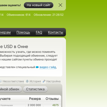
На новый сайт
шаем оценить!
414
Обменников:
614
Обновление:
21:26:52
тнерам
Помощь
FAQ
Контакты
е USD в Онне
можность узнать, где можно поменять
 Выбирая подходящий обменник, следует
е нашим сайтом пункты обмена проходят
представлен специальный
видео-гайд
,
Несоответствие
История
Настройка
йной обмен
Статистика
учаете
Резерв
Отзывы
2 000 000
4875
 Наличными