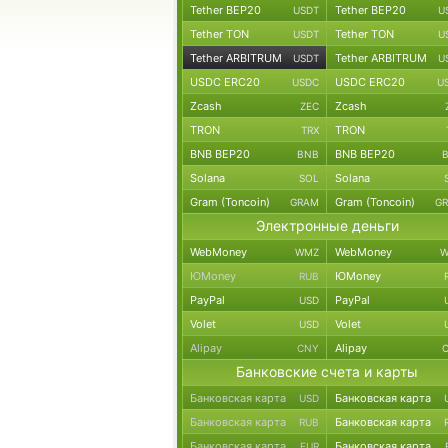
Tether BEP20
Tether BEP20
USDT
U
Tether TON
Tether TON
USDT
U
Tether ARBITRUM
Tether ARBITRUM
USDT
U
USDC ERC20
USDC ERC20
USDC
U
Zcash
Zcash
ZEC
TRON
TRON
TRX
BNB BEP20
BNB BEP20
BNB
Solana
Solana
SOL
Gram (Toncoin)
Gram (Toncoin)
GRAM
G
Электронные деньги
WebMoney
WebMoney
WMZ
W
ЮMoney
ЮMoney
RUB
PayPal
PayPal
USD
Volet
Volet
USD
Alipay
Alipay
CNY
Банковские счета и карты
Банковская карта
Банковская карта
USD
Банковская карта
Банковская карта
RUB
Банковская карта
Банковская карта
EUR