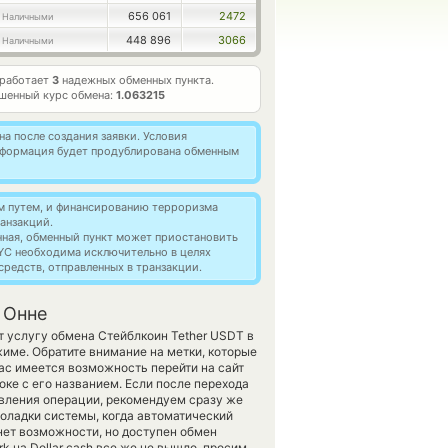
656 061
2472
 Наличными
448 896
3066
 Наличными
 работает
3
надежных обменных пункта.
шенный курс обмена:
1.063215
а после создания заявки. Условия
информация будет продублирована обменным
м путем, и финансированию терроризма
анзакций.
нная, обменный пункт может приостановить
YC необходима исключительно в целях
редств, отправленных в транзакции.
 Онне
т услугу обмена Стейблкоин Tether USDT в
име. Обратите внимание на метки, которые
ас имеется возможность перейти на сайт
ке с его названием. Если после перехода
вления операции, рекомендуем сразу же
поладки системы, когда автоматический
нет возможности, но доступен обмен
rk на Dollar cash все же не вышло, просим