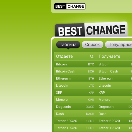
Таблица
Список
Популярно
Bitcoin
Bitcoin
BTC
Bitcoin Cash
Bitcoin Cash
BCH
Ethereum
Ethereum
ETH
Litecoin
Litecoin
LTC
XRP
XRP
XRP
Monero
Monero
XMR
Dogecoin
Dogecoin
DOGE
D
Dash
Dash
DASH
D
Tether ERC20
Tether ERC20
USDT
U
Tether TRC20
Tether TRC20
USDT
U