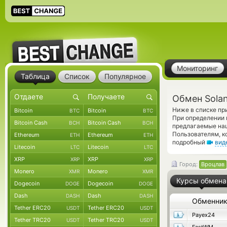
Мониторинг
Таблица
Список
Популярное
Обмен Solan
Ниже в списке пр
Bitcoin
Bitcoin
BTC
BTC
При определении 
Bitcoin Cash
Bitcoin Cash
BCH
BCH
предлагаемые наш
Пользователям, к
Ethereum
Ethereum
ETH
ETH
подробный
вид
Litecoin
Litecoin
LTC
LTC
XRP
XRP
XRP
XRP
Город:
Вроцлав
Monero
Monero
XMR
XMR
Курсы обмена
Dogecoin
Dogecoin
DOGE
DOGE
Dash
Dash
DASH
DASH
Обменни
Tether ERC20
Tether ERC20
USDT
USDT
Payex24
Tether TRC20
Tether TRC20
USDT
USDT