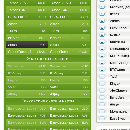
FastWM
Tether BEP20
Tether BEP20
USDT
USDT
БарскийДво
Tether TON
Tether TON
USDT
USDT
0xbc1
USDC ERC20
USDC ERC20
USDC
USDC
2rbina
Zcash
Zcash
ZEC
ZEC
EasyGlobal
TRON
TRON
TRX
TRX
KZ007
BNB BEP20
BNB BEP20
BNB
BNB
Вобменка
Solana
Solana
SOL
SOL
CoinShop24
Gram (Toncoin)
Gram (Toncoin)
GRAM
GRAM
MultiXchang
Электронные деньги
NordChange
WebMoney
WebMoney
WMZ
WMZ
BTCWorm
ЮMoney
ЮMoney
RUB
RUB
1WM
PayPal
PayPal
USD
USD
Kingex
Volet
Volet
USD
USD
AbcObmen
Alipay
Alipay
CNY
CNY
BaksMan
Банковские счета и карты
60сек
Банковская карта
Банковская карта
USD
USD
Монеткинс
Банковская карта
Банковская карта
RUB
RUB
EasySwap
Банковская карта
Банковская карта
EUR
EUR
Банковская карта
Банковская карта
UAH
UAH