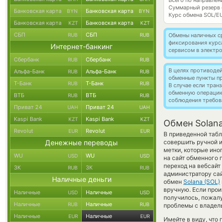
Всего по направлен
Суммарный резерв
Банковская карта
Банковская карта
BYN
BYN
Курс обмена
SOL/E
Банковская карта
Банковская карта
KZT
KZT
СБП
СБП
RUB
RUB
Обмены наличных с
фиксирования курс
Интернет-банкинг
сервисом в электр
Сбербанк
Сбербанк
RUB
RUB
В целях противоде
Альфа-Банк
Альфа-Банк
RUB
RUB
обменные пункты п
Т-Банк
Т-Банк
RUB
RUB
В случае если тра
обменную операци
ВТБ
ВТБ
RUB
RUB
соблюдения требов
Приват 24
Приват 24
UAH
UAH
Kaspi Bank
Kaspi Bank
KZT
KZT
Обмен Solana
Revolut
Revolut
EUR
EUR
В приведенной табл
Денежные переводы
совершить ручной 
метки, которые ино
WU
WU
USD
USD
на сайт обменного 
переход на вебсайт
ЗК
ЗК
RUB
RUB
администратору са
Наличные деньги
обмен
Solana (SOL)
вручную. Если прои
Наличные
Наличные
USD
USD
получилось, пожал
Наличные
Наличные
RUB
RUB
проблемы с владель
Наличные
Наличные
EUR
EUR
Имейте в виду, что