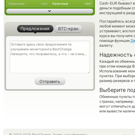
Cash-EUR бывают вы
Наличные
Наличные
UAH
UAH
деньги подобным сп
инструкцией в разд
Постарайтесь всег
любой момент може
Предложения
BTC-кран
устраивают, воспо
курса вы получите 
помощи функции
Дв
валюту.
Надежность 
Каждый из обменны
при этом команда 
Использование мон
пунктах. При выбор
размер резервов и 
Выберите по
Обменные пункты по
странах, например:
могут отличаться д
или вывести наличн
© 2007-2026 BestChange. Знаем, где обменять!