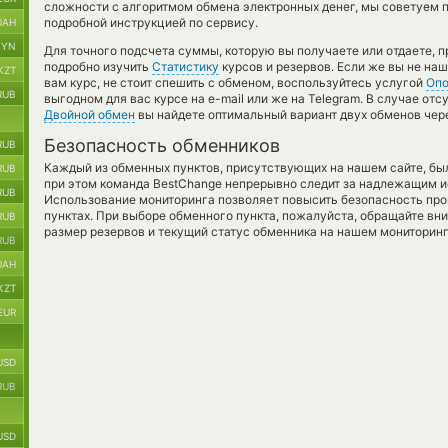
сложности с алгоритмом обмена электронных денег, мы советуем п
подробной инструкцией по сервису.
UAH
BYN
Для точного подсчета суммы, которую вы получаете или отдаете, 
подробно изучить
Статистику
курсов и резервов. Если же вы не на
KZT
вам курс, не стоит спешить с обменом, воспользуйтесь услугой
Оп
RUB
выгодном для вас курсе на e-mail или же на Telegram. В случае о
Двойной обмен
вы найдете оптимальный вариант двух обменов чер
Безопасность обменников
RUB
Каждый из обменных пунктов, присутствующих на нашем сайте, бы
RUB
при этом команда BestChange непрерывно следит за надлежащим и
RUB
Использование мониторинга позволяет повысить безопасность пр
пунктах. При выборе обменного пункта, пожалуйста, обращайте вн
RUB
размер резервов и текущий статус обменника на нашем мониторинг
RUB
UAH
KZT
EUR
USD
RUB
USD