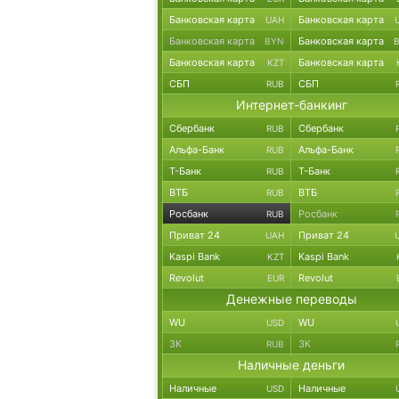
Банковская карта
Банковская карта
UAH
Банковская карта
Банковская карта
BYN
Банковская карта
Банковская карта
KZT
СБП
СБП
RUB
Интернет-банкинг
Сбербанк
Сбербанк
RUB
Альфа-Банк
Альфа-Банк
RUB
Т-Банк
Т-Банк
RUB
ВТБ
ВТБ
RUB
Росбанк
Росбанк
RUB
Приват 24
Приват 24
UAH
Kaspi Bank
Kaspi Bank
KZT
Revolut
Revolut
EUR
Денежные переводы
WU
WU
USD
ЗК
ЗК
RUB
Наличные деньги
Наличные
Наличные
USD