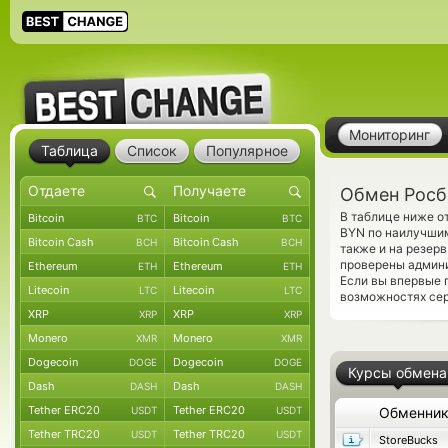
Мониторинг
Таблица
Список
Популярное
Обмен Росб
В таблице ниже о
Bitcoin
Bitcoin
BTC
BTC
BYN по наилучшим
Bitcoin Cash
Bitcoin Cash
BCH
BCH
также и на резер
проверены админ
Ethereum
Ethereum
ETH
ETH
Если вы впервые 
Litecoin
Litecoin
LTC
LTC
возможностях сер
XRP
XRP
XRP
XRP
Monero
Monero
XMR
XMR
Dogecoin
Dogecoin
DOGE
DOGE
Курсы обмена
Dash
Dash
DASH
DASH
Tether ERC20
Tether ERC20
USDT
USDT
Обменни
Tether TRC20
Tether TRC20
USDT
USDT
StoreBucks