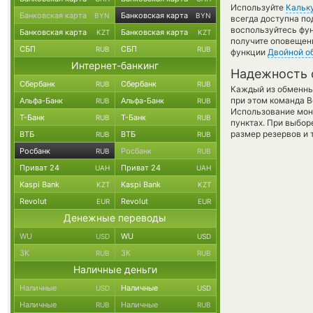
Используйте
Кальк
Банковская карта
Банковская карта
BYN
BYN
всегда доступна п
воспользуйтесь фу
Банковская карта
Банковская карта
KZT
KZT
получите оповещени
СБП
СБП
RUB
RUB
функции
Двойной о
Интернет-банкинг
Надежность 
Сбербанк
Сбербанк
RUB
RUB
Каждый из обменны
при этом команда 
Альфа-Банк
Альфа-Банк
RUB
RUB
Использование мон
Т-Банк
Т-Банк
RUB
RUB
пунктах. При выбор
размер резервов и 
ВТБ
ВТБ
RUB
RUB
Росбанк
Росбанк
RUB
RUB
Приват 24
Приват 24
UAH
UAH
Kaspi Bank
Kaspi Bank
KZT
KZT
Revolut
Revolut
EUR
EUR
Денежные переводы
WU
WU
USD
USD
ЗК
ЗК
RUB
RUB
Наличные деньги
Наличные
Наличные
USD
USD
Наличные
Наличные
RUB
RUB