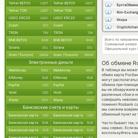
Tether BEP20
Tether BEP20
USDT
USDT
БухтаОбмен
Tether TON
Tether TON
USDT
USDT
Rim-Exchan
USDC ERC20
USDC ERC20
USDC
USDC
Искра
Zcash
Zcash
ZEC
ZEC
C
TRON
TRON
TRX
TRX
Всего по направле
BNB BEP20
BNB BEP20
BNB
BNB
Суммарный резерв
Solana
Solana
SOL
SOL
Официальный курс
Gram (Toncoin)
Gram (Toncoin)
GRAM
GRAM
Электронные деньги
Об обмене R
В таблице вы может
WebMoney
WebMoney
WMZ
WMZ
обмен карта Росба
ЮMoney
ЮMoney
RUB
RUB
могут располагатьс
обмена при помощи 
PayPal
PayPal
USD
USD
вы не обнаружили в
Volet
Volet
USD
USD
различные сбои и н
совершить невозмож
Alipay
Alipay
CNY
CNY
поменял Rosbank ca
Банковские счета и карты
мы сможем вовремя
обменный пункт из 
Банковская карта
Банковская карта
USD
USD
Банковская карта
Банковская карта
Часто бывает так, 
RUB
RUB
наш сервис. Если в
Банковская карта
Банковская карта
EUR
EUR
воспользуйтесь наш
Банковская карта
Банковская карта
UAH
UAH