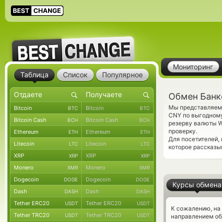
Мониторинг
Таблица
Список
Популярное
Обмен Банк
Мы представляем 
Bitcoin
Bitcoin
BTC
BTC
CNY по выгодному
Bitcoin Cash
Bitcoin Cash
BCH
BCH
резерву валюты W
проверку.
Ethereum
Ethereum
ETH
ETH
Для посетителей,
Litecoin
Litecoin
LTC
LTC
которое рассказы
XRP
XRP
XRP
XRP
Monero
Monero
XMR
XMR
Dogecoin
Dogecoin
DOGE
DOGE
Курсы обмена
Dash
Dash
DASH
DASH
Tether ERC20
Tether ERC20
USDT
USDT
К сожалению, на
Tether TRC20
Tether TRC20
USDT
USDT
направлением об