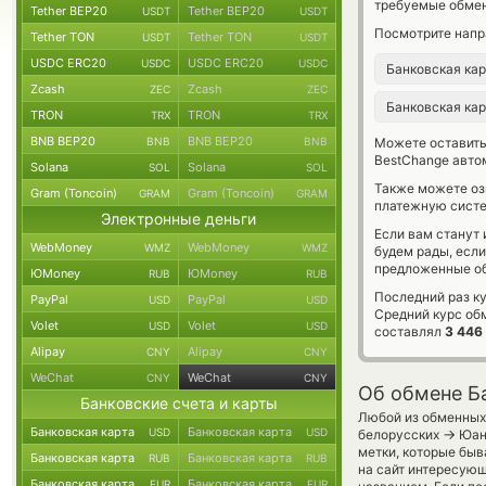
требуемые обмен
Tether BEP20
Tether BEP20
USDT
USDT
Посмотрите напр
Tether TON
Tether TON
USDT
USDT
USDC ERC20
USDC ERC20
USDC
USDC
Банковская ка
Zcash
Zcash
ZEC
ZEC
Банковская ка
TRON
TRON
TRX
TRX
BNB BEP20
BNB BEP20
BNB
BNB
Можете оставит
BestChange авто
Solana
Solana
SOL
SOL
Также можете о
Gram (Toncoin)
Gram (Toncoin)
GRAM
GRAM
платежную систе
Электронные деньги
Если вам станут
WebMoney
WebMoney
WMZ
WMZ
будем рады, есл
предложенные об
ЮMoney
ЮMoney
RUB
RUB
Последний раз к
PayPal
PayPal
USD
USD
Средний курс об
Volet
Volet
USD
USD
составлял
3 446
Alipay
Alipay
CNY
CNY
WeChat
WeChat
CNY
CNY
Об обмене Б
Банковские счета и карты
Любой из обменных 
Банковская карта
Банковская карта
USD
USD
→
белорусских
Юани
метки, которые быв
Банковская карта
Банковская карта
RUB
RUB
на сайт интересующ
Банковская карта
Банковская карта
EUR
EUR