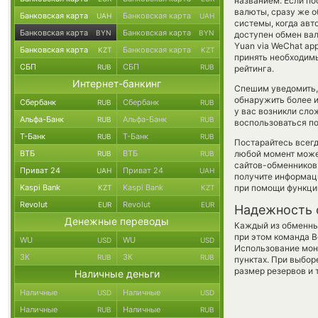
названием. Если п
валюты, сразу же о
Банковская карта
Банковская карта
UAH
UAH
системы, когда ав
Банковская карта
Банковская карта
BYN
BYN
доступен обмен вал
Yuan via WeChat ap
Банковская карта
Банковская карта
KZT
KZT
принять необходим
СБП
СБП
RUB
RUB
рейтинга.
Интернет-банкинг
Спешим уведомить,
обнаружить более 
Сбербанк
Сбербанк
RUB
RUB
у вас возникли сло
Альфа-Банк
Альфа-Банк
RUB
RUB
воспользоваться по
Т-Банк
Т-Банк
RUB
RUB
Постарайтесь всег
ВТБ
ВТБ
любой момент може
RUB
RUB
сайтов-обменников 
Приват 24
Приват 24
UAH
UAH
получите информаци
Kaspi Bank
Kaspi Bank
при помощи функц
KZT
KZT
Revolut
Revolut
EUR
EUR
Надежность 
Денежные переводы
Каждый из обменны
при этом команда 
WU
WU
USD
USD
Использование мон
ЗК
ЗК
RUB
RUB
пунктах. При выбор
размер резервов и 
Наличные деньги
Наличные
Наличные
USD
USD
Наличные
Наличные
RUB
RUB