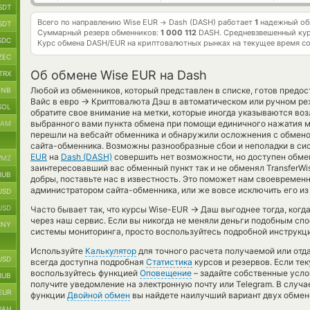
SDT
Всего по направлению Wise EUR
Dash (DASH) работает
1
надежный обм
→
SDT
Суммарный резерв обменников:
1 000 112
DASH.
Средневзвешенный кур
SDC
Курс обмена
DASH/EUR
на криптовалютных рынках на текущее время с
ZEC
Об обмене Wise EUR на Dash
TRX
Любой из обменников, который представлен в списке, готов предо
BNB
→
Вайс в евро
Криптовалюта Дэш в автоматическом или ручном ре
SOL
обратите свое внимание на метки, которые иногда указываются воз
выбранного вами пункта обмена при помощи единичного нажатия мы
RAM
перешли на вебсайт обменника и обнаружили осложнения с обмено
сайта-обменника. Возможны разнообразные сбои и неполадки в си
EUR
на
Dash (DASH)
совершить нет возможности, но доступен обме
MZ
заинтересовавший вас обменный пункт так и не обменял TransferWise
RUB
добры, поставьте нас в известность. Это поможет нам своевремен
администратором сайта-обменника, или же вовсе исключить его из
USD
USD
→
Часто бывает так, что курсы Wise-EUR
Даш выгоднее тогда, когда
через наш сервис. Если вы никогда не меняли деньги подобным сп
CNY
системы мониторинга, просто воспользуйтесь подробной инструкци
Используйте
Калькулятор
для точного расчета получаемой или от
USD
всегда доступна подробная
Статистика
курсов и резервов. Если те
воспользуйтесь функцией
Оповещение
– задайте собственные усло
RUB
получите уведомление на электронную почту или Telegram. В случ
EUR
функции
Двойной обмен
вы найдете наилучший вариант двух обмен
UAH