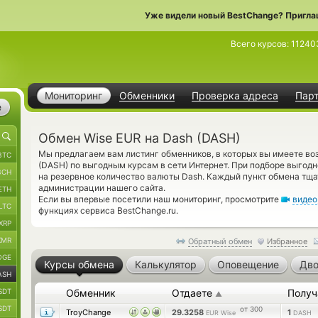
Уже видели новый BestChange? Пригла
Всего курсов:
11240
Мониторинг
Обменники
Проверка адреса
Пар
е
Обмен Wise EUR на Dash (DASH)
Мы предлагаем вам листинг обменников, в которых вы имеете во
BTC
(DASH) по выгодным курсам в сети Интернет. При подборе выгодн
BCH
на резервное количество валюты Dash. Каждый пункт обмена тщ
администрации нашего сайта.
ETH
Если вы впервые посетили наш мониторинг, просмотрите
видео
LTC
функциях сервиса BestChange.ru.
XRP
XMR
Обратный обмен
Избранное
OGE
Курсы обмена
Калькулятор
Оповещение
Дво
ASH
SDT
Обменник
Отдаете
Получ
▲
SDT
от 300
TroyChange
29.3258
1
EUR Wise
DASH