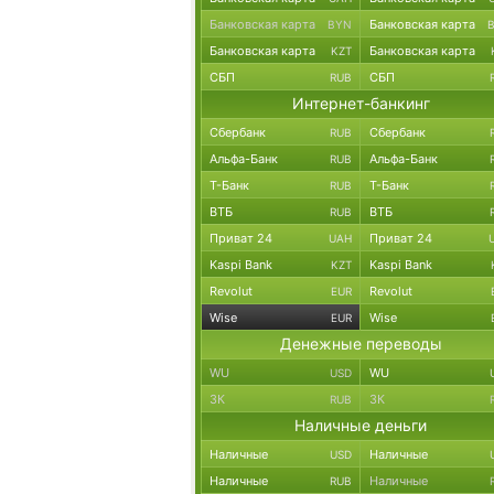
Банковская карта
Банковская карта
BYN
Банковская карта
Банковская карта
KZT
СБП
СБП
RUB
Интернет-банкинг
Сбербанк
Сбербанк
RUB
Альфа-Банк
Альфа-Банк
RUB
Т-Банк
Т-Банк
RUB
ВТБ
ВТБ
RUB
Приват 24
Приват 24
UAH
Kaspi Bank
Kaspi Bank
KZT
Revolut
Revolut
EUR
Wise
Wise
EUR
Денежные переводы
WU
WU
USD
ЗК
ЗК
RUB
Наличные деньги
Наличные
Наличные
USD
Наличные
Наличные
RUB