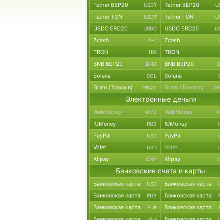
Tether BEP20
Tether BEP20
USDT
U
Tether TON
Tether TON
USDT
U
USDC ERC20
USDC ERC20
USDC
U
Zcash
Zcash
ZEC
TRON
TRON
TRX
BNB BEP20
BNB BEP20
BNB
Solana
Solana
SOL
Gram (Toncoin)
Gram (Toncoin)
GRAM
G
Электронные деньги
WebMoney
WebMoney
WMZ
W
ЮMoney
ЮMoney
RUB
PayPal
PayPal
USD
Volet
Volet
USD
Alipay
Alipay
CNY
Банковские счета и карты
Банковская карта
Банковская карта
USD
Банковская карта
Банковская карта
RUB
Банковская карта
Банковская карта
EUR
Банковская карта
Банковская карта
UAH