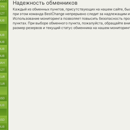
Надежность обменников
BYN
Каждый из обменных пунктов, присутствующих на нашем сайте, бы
KZT
при этом команда BestChange непрерывно следит за надлежащим и
Использование мониторинга позволяет повысить безопасность пр
RUB
пунктах. При выборе обменного пункта, пожалуйста, обращайте вн
размер резервов и текущий статус обменника на нашем мониторинг
RUB
RUB
RUB
RUB
UAH
KZT
EUR
EUR
USD
RUB
USD
RUB