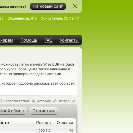
На новый сайт
шаем оценить!
35
Обменников:
615
Обновление:
05:49:47
тнерам
Помощь
FAQ
Контакты
зможность легко менять Wise EUR на Dash
ого курса, обращайте также внимание и
ательно проверен представителями
, которое подробно рассказывает обо всех
Несоответствие
История
Настройка
йной обмен
Статистика
аете
Резерв
Отзывы
1 000 112
74