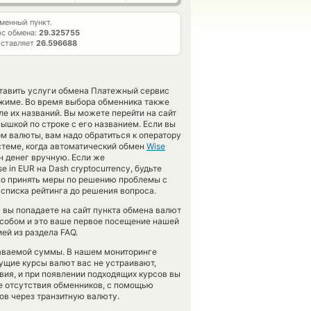
енный пункт.
с обмена:
29.325755
оставляет
26.596688
ставить услуги обмена Платежный сервис
жиме. Во время выбора обменника также
ле их названий. Вы можете перейти на сайт
шкой по строке с его названием. Если вы
м валюты, вам надо обратиться к оператору
стеме, когда автоматический обмен
Wise
н денег вручную. Если же
 in EUR на Dash cryptocurrency, будьте
но принять меры по решению проблемы с
 списка рейтинга до решения вопроса.
 вы попадаете на сайт пункта обмена валют
особом и это ваше первое посещение нашей
ей из раздела FAQ.
даваемой суммы. В нашем мониторинге
кущие курсы валют вас не устраивают,
вия, и при появлении подходящих курсов вы
ае отсутствия обменников, с помощью
ов через транзитную валюту.