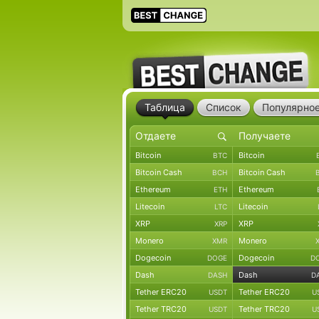
Таблица
Список
Популярно
Bitcoin
Bitcoin
BTC
Bitcoin Cash
Bitcoin Cash
BCH
Ethereum
Ethereum
ETH
Litecoin
Litecoin
LTC
XRP
XRP
XRP
Monero
Monero
XMR
Dogecoin
Dogecoin
DOGE
D
Dash
Dash
DASH
D
Tether ERC20
Tether ERC20
USDT
U
Tether TRC20
Tether TRC20
USDT
U