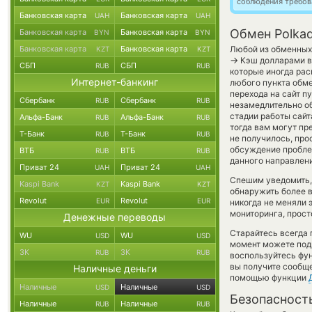
соблюдения требов
Банковская карта
Банковская карта
UAH
UAH
Обмен Polkad
Банковская карта
Банковская карта
BYN
BYN
Банковская карта
Банковская карта
Любой из обменных 
KZT
KZT
→
Кэш долларами в
СБП
СБП
RUB
RUB
которые иногда рас
Интернет-банкинг
любого пункта обме
перехода на сайт п
Сбербанк
Сбербанк
RUB
RUB
незамедлительно об
стадии работы сай
Альфа-Банк
Альфа-Банк
RUB
RUB
тогда вам могут пре
Т-Банк
Т-Банк
RUB
RUB
не получилось, про
обсуждение пробле
ВТБ
ВТБ
RUB
RUB
данного направлен
Приват 24
Приват 24
UAH
UAH
Спешим уведомить,
Kaspi Bank
Kaspi Bank
KZT
KZT
обнаружить более 
Revolut
Revolut
EUR
EUR
никогда не меняли 
мониторинга, прост
Денежные переводы
Старайтесь всегда
WU
WU
USD
USD
момент можете под
ЗК
ЗК
RUB
RUB
воспользуйтесь фу
вы получите сообще
Наличные деньги
помощью функции
Наличные
Наличные
USD
USD
Безопасност
Наличные
Наличные
RUB
RUB