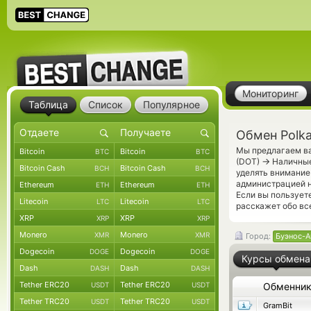
Мониторинг
Таблица
Список
Популярное
Обмен Polk
Мы предлагаем ва
Bitcoin
Bitcoin
BTC
BTC
→
(DOT)
Наличные
Bitcoin Cash
Bitcoin Cash
BCH
BCH
уделять внимание
администрацией н
Ethereum
Ethereum
ETH
ETH
Если вы пользует
Litecoin
Litecoin
LTC
LTC
расскажет обо вс
XRP
XRP
XRP
XRP
Monero
Monero
XMR
XMR
Город:
Буэнос-А
Dogecoin
Dogecoin
DOGE
DOGE
Курсы обмена
Dash
Dash
DASH
DASH
Tether ERC20
Tether ERC20
USDT
USDT
Обменни
Tether TRC20
Tether TRC20
USDT
USDT
GramBit