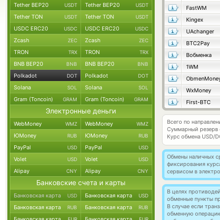
Tether BEP20
Tether BEP20
USDT
USDT
FastWM
Tether TON
Tether TON
USDT
USDT
Kingex
USDC ERC20
USDC ERC20
USDC
USDC
UAchanger
Zcash
Zcash
ZEC
ZEC
BTC2Pay
TRON
TRON
TRX
TRX
Вобменка
BNB BEP20
BNB BEP20
BNB
BNB
1WM
Polkadot
Polkadot
DOT
DOT
ObmenMone
Solana
Solana
SOL
SOL
WxMoney
Gram (Toncoin)
Gram (Toncoin)
GRAM
GRAM
First-BTC
Электронные деньги
Всего по направлен
WebMoney
WebMoney
WMZ
WMZ
Суммарный резерв
ЮMoney
ЮMoney
RUB
RUB
Курс обмена
USD/D
PayPal
PayPal
USD
USD
Обмены наличных с
Volet
Volet
USD
USD
фиксирования курс
Alipay
Alipay
CNY
CNY
сервисом в электр
Банковские счета и карты
В целях противоде
Банковская карта
Банковская карта
USD
USD
обменные пункты п
В случае если тра
Банковская карта
Банковская карта
RUB
RUB
обменную операци
Банковская карта
Банковская карта
EUR
EUR