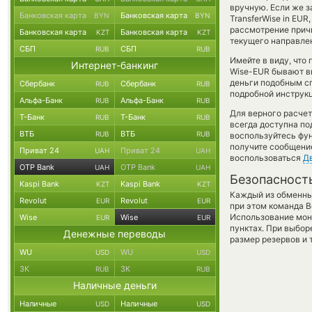
вручную. Если же з
Банковская карта
Банковская карта
BYN
BYN
TransferWise in EU
рассмотрение причи
Банковская карта
Банковская карта
KZT
KZT
текущего направле
СБП
СБП
RUB
RUB
Имейте в виду, что
Интернет-банкинг
Wise-EUR бывают в
деньги подобным сп
Сбербанк
Сбербанк
RUB
RUB
подробной инструкц
Альфа-Банк
Альфа-Банк
RUB
RUB
Для верного расчет
Т-Банк
Т-Банк
RUB
RUB
всегда доступна п
ВТБ
ВТБ
RUB
RUB
воспользуйтесь фу
получите сообщение
Приват 24
Приват 24
UAH
UAH
воспользоваться
Д
OTP Bank
OTP Bank
UAH
UAH
Безопасност
Kaspi Bank
Kaspi Bank
KZT
KZT
Каждый из обменны
Revolut
Revolut
EUR
EUR
при этом команда 
Использование мон
Wise
Wise
EUR
EUR
пунктах. При выбор
Денежные переводы
размер резервов и 
WU
WU
USD
USD
ЗК
ЗК
RUB
RUB
Наличные деньги
Наличные
Наличные
USD
USD