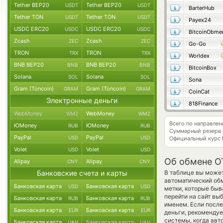
Tether BEP20
Tether BEP20
USDT
USDT
BarterHub
Tether TON
Tether TON
USDT
USDT
Payex24
USDC ERC20
USDC ERC20
USDC
USDC
BitcoinObme
Zcash
Zcash
ZEC
ZEC
Go-Go
TRON
TRON
TRX
TRX
Worldex
BNB BEP20
BNB BEP20
BNB
BNB
BitcoinBox
Solana
Solana
SOL
SOL
Sona
Gram (Toncoin)
Gram (Toncoin)
GRAM
GRAM
CoinCat
Электронные деньги
818Finance
WebMoney
WebMoney
WMZ
WMZ
Всего по направле
ЮMoney
ЮMoney
RUB
RUB
Суммарный резерв
PayPal
PayPal
USD
USD
Официальный курс
Volet
Volet
USD
USD
Об обмене O
Alipay
Alipay
CNY
CNY
Банковские счета и карты
В таблице вы может
автоматический об
Банковская карта
Банковская карта
USD
USD
метки, которые быв
перейти на сайт вы
Банковская карта
Банковская карта
RUB
RUB
именем. Если посл
Банковская карта
Банковская карта
EUR
EUR
деньги, рекомендуе
системы, когда ав
Банковская карта
Банковская карта
UAH
UAH