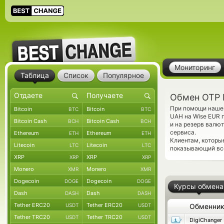
Мониторинг
Таблица
Список
Популярное
Обмен OTP 
При помощи нашег
Bitcoin
Bitcoin
BTC
BTC
UAH на Wise EUR 
Bitcoin Cash
Bitcoin Cash
BCH
BCH
и на резерв валю
сервиса.
Ethereum
Ethereum
ETH
ETH
Клиентам, которы
Litecoin
Litecoin
LTC
LTC
показывающий все
XRP
XRP
XRP
XRP
Monero
Monero
XMR
XMR
Dogecoin
Dogecoin
DOGE
DOGE
Курсы обмена
Dash
Dash
DASH
DASH
Tether ERC20
Tether ERC20
USDT
USDT
Обменни
Tether TRC20
Tether TRC20
USDT
USDT
DigiChanger