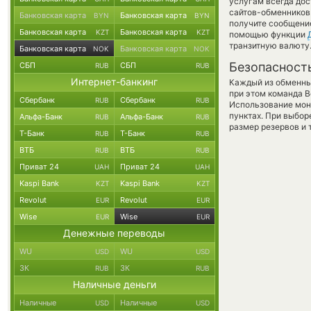
услугам всегда до
сайтов-обменников 
Банковская карта
Банковская карта
BYN
BYN
получите сообщение
Банковская карта
Банковская карта
KZT
KZT
помощью функции
транзитную валюту
Банковская карта
Банковская карта
NOK
NOK
Безопасност
СБП
СБП
RUB
RUB
Интернет-банкинг
Каждый из обменны
при этом команда 
Сбербанк
Сбербанк
RUB
RUB
Использование мон
пунктах. При выбор
Альфа-Банк
Альфа-Банк
RUB
RUB
размер резервов и 
Т-Банк
Т-Банк
RUB
RUB
ВТБ
ВТБ
RUB
RUB
Приват 24
Приват 24
UAH
UAH
Kaspi Bank
Kaspi Bank
KZT
KZT
Revolut
Revolut
EUR
EUR
Wise
Wise
EUR
EUR
Денежные переводы
WU
WU
USD
USD
ЗК
ЗК
RUB
RUB
Наличные деньги
Наличные
Наличные
USD
USD