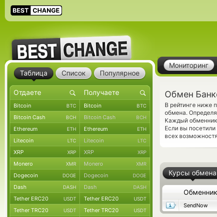
Мониторинг
Таблица
Список
Популярное
Обмен Банк
В рейтинге ниже 
Bitcoin
Bitcoin
BTC
BTC
обмена. Определя
Bitcoin Cash
Bitcoin Cash
BCH
BCH
Каждый обменник 
Если вы посетили
Ethereum
Ethereum
ETH
ETH
всех возможностя
Litecoin
Litecoin
LTC
LTC
XRP
XRP
XRP
XRP
Monero
Monero
XMR
XMR
Курсы обмена
Dogecoin
Dogecoin
DOGE
DOGE
Dash
Dash
DASH
DASH
Обменни
Tether ERC20
Tether ERC20
USDT
USDT
SendNow
Tether TRC20
Tether TRC20
USDT
USDT