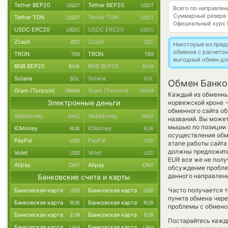
Tether BEP20
Tether BEP20
USDT
USDT
Всего по направле
Суммарный резерв
Tether TON
Tether TON
USDT
USDT
Официальный курс
USDC ERC20
USDC ERC20
USDC
USDC
Zcash
Zcash
ZEC
ZEC
Некоторые из пред
обменов с расчето
TRON
TRON
TRX
TRX
выгодный обмен дл
BNB BEP20
BNB BEP20
BNB
BNB
Solana
Solana
SOL
SOL
Обмен Банко
Gram (Toncoin)
Gram (Toncoin)
GRAM
GRAM
Каждый из обменных
Электронные деньги
норвежской кроне
обменного сайта об
WebMoney
WebMoney
WMZ
WMZ
названий. Вы может
мышью по позиции с
ЮMoney
ЮMoney
RUB
RUB
осуществления обме
PayPal
PayPal
USD
USD
этапе работы сайт
должны предложить р
Volet
Volet
USD
USD
EUR все же не полу
Alipay
Alipay
CNY
CNY
обсуждение проблем
данного направлен
Банковские счета и карты
Часто получается т
Банковская карта
Банковская карта
USD
USD
пункта обмена чере
Банковская карта
Банковская карта
RUB
RUB
проблемы с обменом
Банковская карта
Банковская карта
EUR
EUR
Постарайтесь кажд
Банковская карта
Банковская карта
UAH
UAH