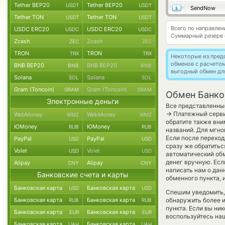
Tether BEP20
Tether BEP20
USDT
USDT
SendNow
Tether TON
Tether TON
USDT
USDT
Всего по направле
USDC ERC20
USDC ERC20
USDC
USDC
Суммарный резерв
Zcash
Zcash
ZEC
ZEC
TRON
TRON
TRX
TRX
Некоторые из пред
обменов с расчето
BNB BEP20
BNB BEP20
BNB
BNB
выгодный обмен дл
Solana
Solana
SOL
SOL
Gram (Toncoin)
Gram (Toncoin)
GRAM
GRAM
Обмен Банко
Электронные деньги
Все представленные
→
Платежный сервис
WebMoney
WebMoney
WMZ
WMZ
обратите также вни
ЮMoney
ЮMoney
RUB
RUB
названий. Для мгно
Если после переход
PayPal
PayPal
USD
USD
сразу же обратитьс
Volet
Volet
USD
USD
автоматический о
денег вручную. Если
Alipay
Alipay
CNY
CNY
написать нам о да
Банковские счета и карты
обменного пункта, 
Банковская карта
Банковская карта
USD
USD
Спешим уведомить,
Банковская карта
Банковская карта
обнаружить более 
RUB
RUB
пункта. Если вы ни
Банковская карта
Банковская карта
EUR
EUR
воспользуйтесь наш
Банковская карта
Банковская карта
UAH
UAH