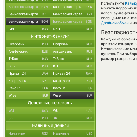
Используйте
Кальк
Банковская карта
Банковская карта
BYN
BYN
можете подробно и
используйте функ
Банковская карта
Банковская карта
KZT
KZT
сообщение на e-mai
Банковская карта
Банковская карта
BGN
BGN
Двойной обмен
и на
СБП
СБП
RUB
RUB
Безопасност
Интернет-банкинг
Каждый из обменны
при этом команда 
Сбербанк
Сбербанк
RUB
RUB
Использование мон
Альфа-Банк
Альфа-Банк
RUB
RUB
пунктах. При выбор
размер резервов и 
Т-Банк
Т-Банк
RUB
RUB
ВТБ
ВТБ
RUB
RUB
Приват 24
Приват 24
UAH
UAH
Kaspi Bank
Kaspi Bank
KZT
KZT
Revolut
Revolut
EUR
EUR
Wise
Wise
EUR
EUR
Денежные переводы
WU
WU
USD
USD
ЗК
ЗК
RUB
RUB
Наличные деньги
Наличные
Наличные
USD
USD