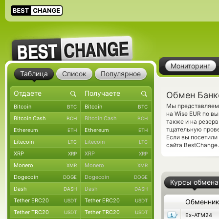
Мониторинг
Таблица
Список
Популярное
Обмен Банк
Мы представляем 
Bitcoin
Bitcoin
BTC
BTC
на Wise EUR по в
Bitcoin Cash
Bitcoin Cash
BCH
BCH
также и на резер
тщательную прове
Ethereum
Ethereum
ETH
ETH
Если вы посетили
Litecoin
Litecoin
LTC
LTC
сайта BestChange.
XRP
XRP
XRP
XRP
Monero
Monero
XMR
XMR
Dogecoin
Dogecoin
DOGE
DOGE
Курсы обмена
Dash
Dash
DASH
DASH
Tether ERC20
Tether ERC20
USDT
USDT
Обменни
Tether TRC20
Tether TRC20
USDT
USDT
Ex-ATM24