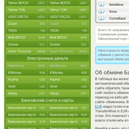
Tether BEP20
Tether BEP20
USDT
USDT
SendNow
Tether TON
Tether TON
USDT
USDT
Sona
USDC ERC20
USDC ERC20
USDC
USDC
CoinsBlack
Zcash
Zcash
ZEC
ZEC
Всего по направле
TRON
TRON
TRX
TRX
Суммарный резерв
BNB BEP20
BNB BEP20
BNB
BNB
Официальный курс
Solana
Solana
SOL
SOL
Некоторые из пред
Gram (Toncoin)
Gram (Toncoin)
GRAM
GRAM
обменов с расчето
Электронные деньги
выгодный обмен дл
WebMoney
WebMoney
WMZ
WMZ
Об обмене Ба
ЮMoney
ЮMoney
RUB
RUB
В таблице вы может
PayPal
PayPal
USD
USD
автоматический обм
Volet
Volet
USD
USD
сайта обратите так
сайт любого обменн
Alipay
Alipay
CNY
CNY
переход на вебсайт
Банковские счета и карты
сайта-обменника. В
EUR
недоступен и ва
Банковская карта
Банковская карта
USD
USD
TransferWise in EU
Банковская карта
Банковская карта
RUB
RUB
этом. Это поможет
вовсе отключить ег
Банковская карта
Банковская карта
EUR
EUR
Имейте в виду, что
Банковская карта
Банковская карта
UAH
UAH