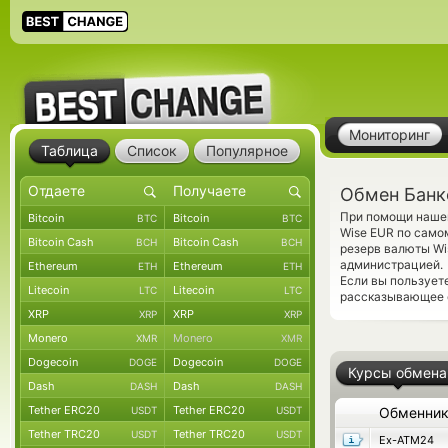
Мониторинг
Таблица
Список
Популярное
Обмен Банко
При помощи нашег
Bitcoin
Bitcoin
BTC
BTC
Wise EUR по само
Bitcoin Cash
Bitcoin Cash
BCH
BCH
резерв валюты Wi
администрацией.
Ethereum
Ethereum
ETH
ETH
Если вы пользует
Litecoin
Litecoin
LTC
LTC
рассказывающее о
XRP
XRP
XRP
XRP
Monero
Monero
XMR
XMR
Dogecoin
Dogecoin
DOGE
DOGE
Курсы обмена
Dash
Dash
DASH
DASH
Tether ERC20
Tether ERC20
USDT
USDT
Обменни
Tether TRC20
Tether TRC20
USDT
USDT
Ex-ATM24