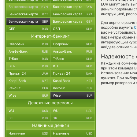
EUR могут быть выг
Банковская карта
Банковская карта
BYN
BYN
деньги подобным сп
инструкцией, распо
Банковская карта
Банковская карта
KZT
KZT
Банковская карта
Банковская карта
GBP
GBP
Для верного расчет
подробно изучить
С
СБП
СБП
RUB
RUB
вас не устраивают,
Интернет-банкинг
параметры обмена и
интересующий курс 
Сбербанк
Сбербанк
RUB
RUB
найдете оптимальны
Альфа-Банк
Альфа-Банк
RUB
RUB
Надежность 
Т-Банк
Т-Банк
RUB
RUB
Каждый из обменны
ВТБ
ВТБ
RUB
RUB
при этом команда 
Использование мон
Приват 24
Приват 24
UAH
UAH
пунктах. При выбор
Kaspi Bank
Kaspi Bank
KZT
KZT
размер резервов и 
Revolut
Revolut
EUR
EUR
Wise
Wise
EUR
EUR
Денежные переводы
WU
WU
USD
USD
ЗК
ЗК
RUB
RUB
Наличные деньги
Наличные
Наличные
USD
USD