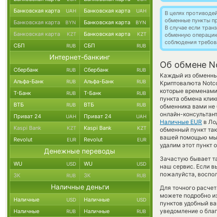
Банковская карта
Банковская карта
UAH
UAH
В целях противоде
обменные пункты п
Банковская карта
Банковская карта
BYN
BYN
В случае если тра
Банковская карта
Банковская карта
KZT
KZT
обменную операци
соблюдения требов
СБП
СБП
RUB
RUB
Интернет-банкинг
Об обмене No
Сбербанк
Сбербанк
RUB
RUB
Каждый из обменных
Альфа-Банк
Альфа-Банк
RUB
RUB
Криптовалюта Notc
которые временами 
Т-Банк
Т-Банк
RUB
RUB
пункта обмена клик
ВТБ
ВТБ
RUB
RUB
обменника вами не
онлайн-консультант
Приват 24
Приват 24
UAH
UAH
Наличные EUR
в Ло
Kaspi Bank
Kaspi Bank
KZT
KZT
обменный пункт так 
вашей помощью мы 
Revolut
Revolut
EUR
EUR
удалим этот пункт 
Денежные переводы
Зачастую бывает т
WU
WU
USD
USD
наш сервис. Если в
пожалуйста, воспол
ЗК
ЗК
RUB
RUB
Наличные деньги
Для точного расчет
можете подробно и
Наличные
Наличные
USD
USD
пунктов удобный ва
уведомление о благ
Наличные
Наличные
RUB
RUB