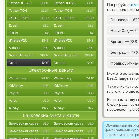
Tether BEP20
Tether BEP20
USDT
USDT
Попробуйте
отме
есть предложени
Tether TON
Tether TON
USDT
USDT
USDC ERC20
USDC ERC20
USDC
USDC
Ганновер — 67
Zcash
Zcash
ZEC
ZEC
Нови-Сад — 7
TRON
TRON
TRX
TRX
BNB BEP20
BNB BEP20
BNB
BNB
Бремен — 738
Solana
Solana
SOL
SOL
Белград — 776
Gram (Toncoin)
Gram (Toncoin)
GRAM
GRAM
Notcoin
Notcoin
NOT
NOT
Франкфурт-на-
Электронные деньги
Можете оставит
WebMoney
WebMoney
BestChange авто
WMZ
WMZ
ЮMoney
ЮMoney
RUB
RUB
Также можете о
платежную систе
PayPal
PayPal
USD
USD
Если вам станут
Volet
Volet
USD
USD
будем рады, есл
Alipay
Alipay
CNY
CNY
предложенные об
Банковские счета и карты
Банковская карта
Банковская карта
USD
USD
Обмены наличных с
фиксирования курс
Банковская карта
Банковская карта
RUB
RUB
сервисом в электр
Банковская карта
Банковская карта
EUR
EUR