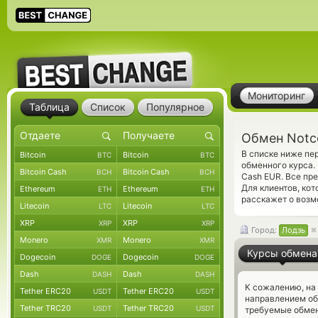
Мониторинг
Таблица
Список
Популярное
Обмен Notc
В списке ниже пе
Bitcoin
Bitcoin
BTC
BTC
обменного курса.
Bitcoin Cash
Bitcoin Cash
BCH
BCH
Cash EUR. Все пр
Для клиентов, ко
Ethereum
Ethereum
ETH
ETH
расскажет о возм
Litecoin
Litecoin
LTC
LTC
XRP
XRP
XRP
XRP
Город:
Лодзь
Monero
Monero
XMR
XMR
Курсы обмена
Dogecoin
Dogecoin
DOGE
DOGE
Dash
Dash
DASH
DASH
К сожалению, на
Tether ERC20
Tether ERC20
USDT
USDT
направлением об
Tether TRC20
Tether TRC20
USDT
USDT
требуемые обмен