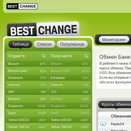
Мониторинг
Таблица
Список
Популярное
Обмен Банко
В рейтинге ниже 
Bitcoin
Bitcoin
BTC
BTC
курса обмена. При
Bitcoin Cash
Bitcoin Cash
BCH
BCH
USD. Все обменни
Если вы впервые 
Ethereum
Ethereum
ETH
ETH
обо всех функциях
Litecoin
Litecoin
LTC
LTC
XRP
XRP
XRP
XRP
Monero
Monero
XMR
XMR
Курсы обмена
Dogecoin
Dogecoin
DOGE
DOGE
Dash
Dash
DASH
DASH
Обменни
Tether ERC20
Tether ERC20
USDT
USDT
Payex24
Tether TRC20
Tether TRC20
USDT
USDT