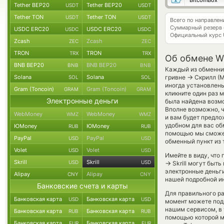
BitcoinBox
Tether BEP20
Tether BEP20
USDT
USDT
Tether TON
Tether TON
USDT
USDT
Всего по направле
Суммарный резерв
USDC ERC20
USDC ERC20
USDC
USDC
Официальный курс
Zcash
Zcash
ZEC
ZEC
TRON
TRON
TRX
TRX
Об обмене Wir
BNB BEP20
BNB BEP20
BNB
BNB
Каждый из обменник
→
Solana
Solana
гривне
Скрилл (М
SOL
SOL
иногда установлены
Gram (Toncoin)
Gram (Toncoin)
GRAM
GRAM
кликните один раз 
Электронные деньги
была найдена возмо
Вполне возможно, 
WebMoney
WebMoney
WMZ
WMZ
и вам будет предлож
удобном для вас об
ЮMoney
ЮMoney
RUB
RUB
помощью мы сможем
PayPal
PayPal
USD
USD
обменный пункт из 
Volet
Volet
USD
USD
Имейте в виду, что
Skrill
Skrill
USD
USD
→
Skrill могут быт
электронные деньг
Alipay
Alipay
CNY
CNY
нашей подробной ин
Банковские счета и карты
Для правильного ра
Банковская карта
Банковская карта
USD
USD
момент можете под
нашим сервисом, в 
Банковская карта
Банковская карта
RUB
RUB
помощью которой м
Банковская карта
Банковская карта
EUR
EUR