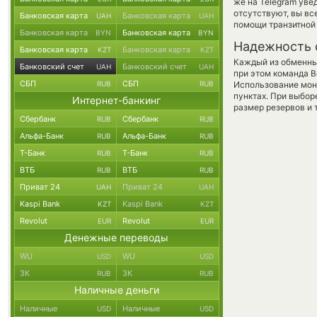
же на Telegram уве
отсутствуют, вы в
Банковская карта
Банковская карта
UAH
UAH
помощи транзитной
Банковская карта
Банковская карта
BYN
BYN
Надежность 
Банковская карта
Банковская карта
KZT
KZT
Каждый из обменны
Банковский счет
Банковский счет
UAH
UAH
при этом команда 
СБП
СБП
RUB
RUB
Использование мон
пунктах. При выбор
Интернет-банкинг
размер резервов и 
Сбербанк
Сбербанк
RUB
RUB
Альфа-Банк
Альфа-Банк
RUB
RUB
Т-Банк
Т-Банк
RUB
RUB
ВТБ
ВТБ
RUB
RUB
Приват 24
Приват 24
UAH
UAH
Kaspi Bank
Kaspi Bank
KZT
KZT
Revolut
Revolut
EUR
EUR
Денежные переводы
WU
WU
USD
USD
ЗК
ЗК
RUB
RUB
Наличные деньги
Наличные
Наличные
USD
USD