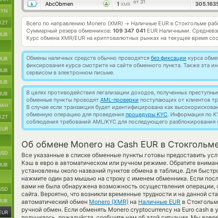
от 31
AbcObmen
1
305.163
XMR
BYN
KZT
Всего по направлению Monero (XMR)
Наличные EUR в Стокгольме ра
→
Суммарный резерв обменников:
109 347 041
EUR Наличными.
Средневз
RUB
Курс обмена
XMR/EUR
на криптовалютных рынках на текущее время со
Обмены наличных средств обычно проводятся
без фиксации
курса обмен
RUB
фиксирования курса смотрите на сайте обменного пункта. Также эта 
RUB
сервисом в электронном письме.
RUB
В целях противодействия легализации доходов, полученных преступны
RUB
обменные пункты проводят
AML-проверки
поступающих от клиентов тр
UAH
В случае если транзакция будет идентифицирована как высокорискова
обменную операцию для проведения
процедуры KYC
. Информация по K
KZT
соблюдения требований AML/KYC для последующего разблокирования с
EUR
Об обмене Monero на Cash EUR в Стокгольм
USD
Все указанные в списке обменные пункты готовы предоставить ус
Кэш в евро в автоматическом или ручном режиме. Обратите вниман
RUB
установлены около названий пунктов обмена в таблице. Для быстро
нажмите один раз мышью на строку с именем обменника. Если посл
вами не была обнаружена возможность осуществления операции, 
USD
сайта. Вероятно, что возникли временные трудности и на данной с
RUB
автоматический обмен
Monero (XMR)
на
Наличные EUR
в Стокгольм
ручной обмен. Если обменять Monero cryptocurrency на Euro cash в
EUR
получилось, пожалуйста, сообщите нам об этой ситуации. Мы вов