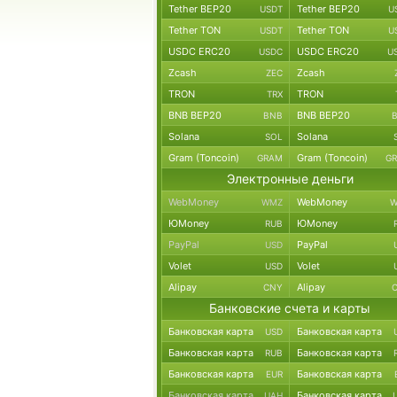
Tether BEP20
Tether BEP20
USDT
U
Tether TON
Tether TON
USDT
U
USDC ERC20
USDC ERC20
USDC
U
Zcash
Zcash
ZEC
TRON
TRON
TRX
BNB BEP20
BNB BEP20
BNB
Solana
Solana
SOL
Gram (Toncoin)
Gram (Toncoin)
GRAM
G
Электронные деньги
WebMoney
WebMoney
WMZ
W
ЮMoney
ЮMoney
RUB
PayPal
PayPal
USD
Volet
Volet
USD
Alipay
Alipay
CNY
Банковские счета и карты
Банковская карта
Банковская карта
USD
Банковская карта
Банковская карта
RUB
Банковская карта
Банковская карта
EUR
Банковская карта
Банковская карта
UAH