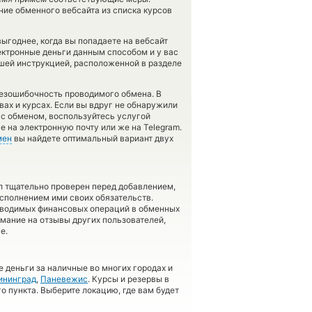
ие обменного вебсайта из списка курсов
ыгоднее, когда вы попадаете на вебсайт
ектронные деньги данным способом и у вас
ашей инструкцией, расположенной в разделе
безошибочность проводимого обмена. В
вах и курсах. Если вы вдруг не обнаружили
 с обменом, воспользуйтесь услугой
е на электронную почту или же на Telegram.
мен
вы найдете оптимальный вариант двух
л тщательно проверен перед добавлением,
сполнением ими своих обязательств.
оводимых финансовых операций в обменных
имание на отзывы других пользователей,
е.
 деньги за наличные во многих городах и
ининград
,
Паневежис
. Курсы и резервы в
о пункта. Выберите локацию, где вам будет