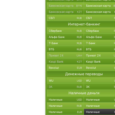
Банковская карта
Банковская карта
BYN
Банковская карта
Банковская карта
KZT
СБП
СБП
RUB
Интернет-банкинг
Сбербанк
Сбербанк
RUB
Альфа-Банк
Альфа-Банк
RUB
Т-Банк
Т-Банк
RUB
ВТБ
ВТБ
RUB
Приват 24
Приват 24
UAH
Kaspi Bank
Kaspi Bank
KZT
Revolut
Revolut
EUR
Денежные переводы
WU
WU
USD
ЗК
ЗК
RUB
Наличные деньги
Наличные
Наличные
USD
Наличные
Наличные
RUB
Наличные
Наличные
EUR