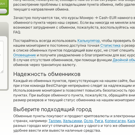
UAH
рассмотрение проблемы с владельцами пункта обмена, либо удален
текущего направления обмена.
→
Зачастую получается так, что курсы Монеро
Cash-EUR намного в
обменного пункта через наш сервис. Если вы никогда не меняли эл
возникают затруднения с обменом, пожалуйста, воспользуйтесь н
FAQ.
Постарайтесь всегда использовать
Калькулятор
, чтобы проверить 
нашем мониторинге постоянно доступна точная
Статистика
о резер
в списке обменных пунктов подходящий вам курс, не стоит спешить
Оповещение
и получите уведомление о благоприятном для вас курс
В случае отсутствия обменников, при помощи функции
Двойной об
обменов через транзитную валюту.
Надежность обменников
Каждый из обменных пунктов, присутствующих на нашем сайте, бы
при этом команда BestChange непрерывно следит за надлежащим и
Использование мониторинга позволяет повысить безопасность пр
пунктах. При выборе обменного пункта, пожалуйста, обращайте вн
размер резервов и текущий статус обменника на нашем мониторинг
Выберите подходящий город
Обменные пункты покупают и продают криптовалюты и электронные
странах, например:
Таллин
,
Хельсинки
,
Осло
,
Рига
,
Копенгаген
,
Кал
разных городах могут отличаться даже у одного и того же обменног
удобнее ввести или вывести наличные средства.