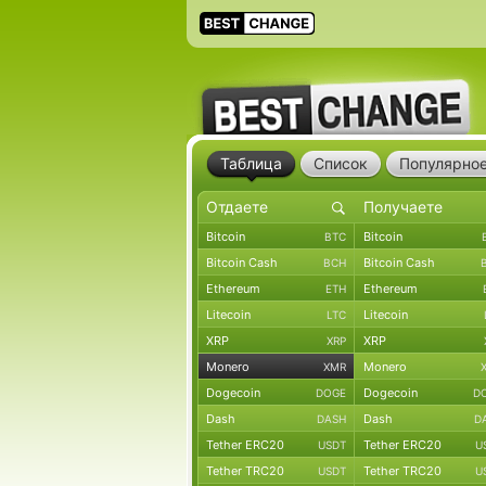
Таблица
Список
Популярно
Bitcoin
Bitcoin
BTC
Bitcoin Cash
Bitcoin Cash
BCH
Ethereum
Ethereum
ETH
Litecoin
Litecoin
LTC
XRP
XRP
XRP
Monero
Monero
XMR
Dogecoin
Dogecoin
DOGE
D
Dash
Dash
DASH
D
Tether ERC20
Tether ERC20
USDT
U
Tether TRC20
Tether TRC20
USDT
U