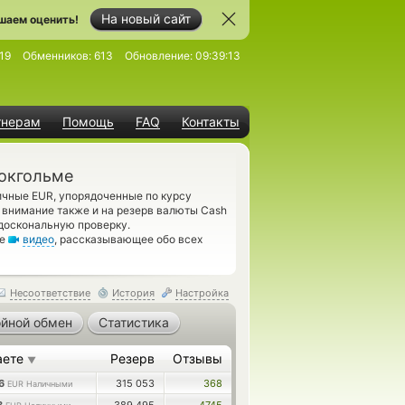
На новый сайт
шаем оценить!
19
Обменников:
613
Обновление:
09:39:13
тнерам
Помощь
FAQ
Контакты
токгольме
ичные EUR, упорядоченные по курсу
 внимание также и на резерв валюты Cash
доскональную проверку.
те
видео
, рассказывающее обо всех
Несоответствие
История
Настройка
йной обмен
Статистика
аете
Резерв
Отзывы
▼
66
315 053
368
EUR Наличными