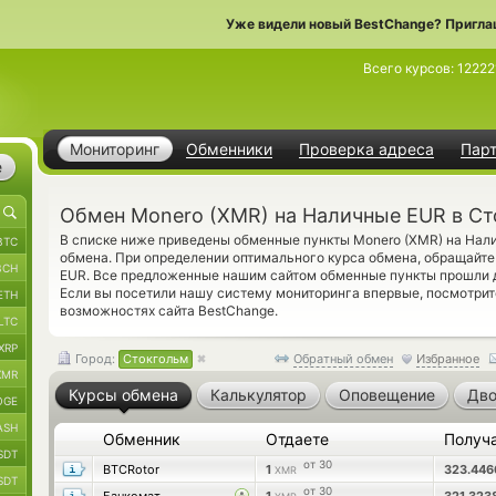
Уже видели новый BestChange? Пригла
Всего курсов:
12222
Мониторинг
Обменники
Проверка адреса
Пар
е
Обмен Monero (XMR) на Наличные EUR в С
В списке ниже приведены обменные пункты Monero (XMR) на Нал
BTC
обмена. При определении оптимального курса обмена, обращайте
BCH
EUR. Все предложенные нашим сайтом обменные пункты прошли 
Если вы посетили нашу систему мониторинга впервые, посмотри
ETH
возможностях сайта BestChange.
LTC
XRP
Город:
Стокгольм
Обратный обмен
Избранное
XMR
Курсы обмена
Калькулятор
Оповещение
Дво
OGE
ASH
Обменник
Отдаете
Получ
SDT
от 30
BTCRotor
1
323.44
XMR
SDT
от 30