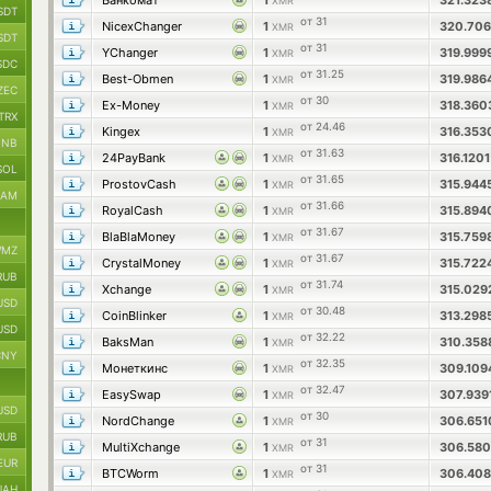
Банкомат
1
321.323
XMR
SDT
от 31
NicexChanger
1
320.70
XMR
SDT
от 31
YChanger
1
319.999
XMR
SDC
от 31.25
Best-Obmen
1
319.986
XMR
ZEC
от 30
Ex-Money
1
318.36
XMR
TRX
от 24.46
Kingex
1
316.35
XMR
BNB
от 31.63
24PayBank
1
316.120
XMR
SOL
от 31.65
ProstovCash
1
315.944
XMR
RAM
от 31.66
RoyalCash
1
315.89
XMR
от 31.67
BlaBlaMoney
1
315.759
XMR
MZ
от 31.67
CrystalMoney
1
315.722
XMR
RUB
от 31.74
Xchange
1
315.02
XMR
USD
от 30.48
CoinBlinker
1
313.298
XMR
USD
от 32.22
BaksMan
1
310.35
XMR
CNY
от 32.35
Монеткинс
1
309.10
XMR
от 32.47
EasySwap
1
307.939
XMR
USD
от 30
NordChange
1
306.65
XMR
RUB
от 31
MultiXchange
1
306.58
XMR
EUR
от 31
BTCWorm
1
306.40
XMR
UAH