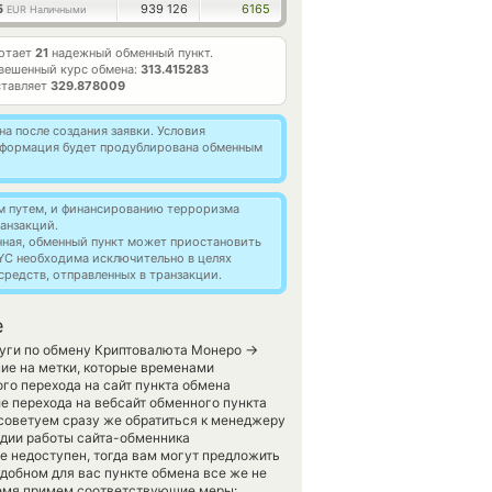
5
939 126
6165
EUR Наличными
ботает
21
надежный обменный пункт.
вешенный курс обмена:
313.415283
ставляет
329.878009
а после создания заявки. Условия
информация будет продублирована обменным
м путем, и финансированию терроризма
анзакций.
нная, обменный пункт может приостановить
YC необходима исключительно в целях
редств, отправленных в транзакции.
е
→
луги по обмену Криптовалюта Монеро
ие на метки, которые временами
го перехода на сайт пункта обмена
е перехода на вебсайт обменного пункта
советуем сразу же обратиться к менеджеру
тадии работы сайта-обменника
е недоступен, тогда вам могут предложить
 удобном для вас пункте обмена все же не
ремя примем соответствующие меры: