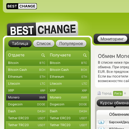
Мониторинг
Таблица
Список
Популярное
Обмен Mone
В списке ниже пр
Bitcoin
Bitcoin
BTC
BTC
обмена. При опре
Bitcoin Cash
Bitcoin Cash
BCH
BCH
EUR. Все предлож
Если вы посетили
Ethereum
Ethereum
ETH
ETH
возможностях сай
Litecoin
Litecoin
LTC
LTC
XRP
XRP
XRP
XRP
Город:
Рига
Monero
Monero
XMR
XMR
Курсы обмена
Dogecoin
Dogecoin
DOGE
DOGE
Dash
Dash
DASH
DASH
Обменни
Tether ERC20
Tether ERC20
USDT
USDT
БарскийДво
Tether TRC20
Tether TRC20
USDT
USDT