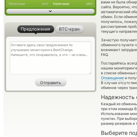
вами не была обна
Наличные
Наличные
UAH
UAH
сайта. Вероятно, ч
автоматический о
обмен. Если обменят
получилось, пожал
рассмотрение пробл
Предложения
BTC-кран
текущего направле
Зачастую получает
обменного пункта ч
возникают затрудне
FAQ.
Постарайтесь всег
нашем мониторинге
в списке обменных 
Оповещение
и полу
В случае отсутств
обменов через тра
Надежность 
Каждый из обменны
при этом команда 
Использование мон
пунктах. При выбор
размер резервов и 
Выберите по