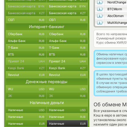
NordChange
Банковская карта
Банковская карта
BYN
BYN
BTCWorm
Банковская карта
Банковская карта
KZT
KZT
AbcObmen
СБП
СБП
RUB
RUB
MultiXchang
Интернет-банкинг
Сбербанк
Сбербанк
Всего по направле
RUB
RUB
Суммарный резерв
Альфа-Банк
Альфа-Банк
RUB
RUB
Курс обмена
XMR/E
Т-Банк
Т-Банк
RUB
RUB
Обмены наличных с
ВТБ
ВТБ
RUB
RUB
фиксирования курс
Приват 24
Приват 24
UAH
UAH
сервисом в электр
Kaspi Bank
Kaspi Bank
KZT
KZT
В целях противоде
Revolut
Revolut
EUR
EUR
обменные пункты п
Денежные переводы
В случае если тра
обменную операци
WU
WU
USD
USD
соблюдения требов
ЗК
ЗК
RUB
RUB
Наличные деньги
Об обмене Mo
Наличные
Наличные
USD
USD
Все указанные в с
Кэш в евро в автом
Наличные
Наличные
RUB
RUB
установлены около 
Наличные
Наличные
EUR
EUR
нажмите один раз м