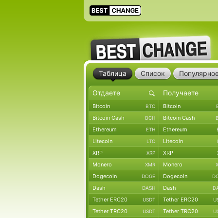
Таблица
Список
Популярно
Bitcoin
Bitcoin
BTC
Bitcoin Cash
Bitcoin Cash
BCH
Ethereum
Ethereum
ETH
Litecoin
Litecoin
LTC
XRP
XRP
XRP
Monero
Monero
XMR
Dogecoin
Dogecoin
DOGE
D
Dash
Dash
DASH
D
Tether ERC20
Tether ERC20
USDT
U
Tether TRC20
Tether TRC20
USDT
U