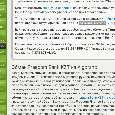
требуемые обменные сервисы могут появиться в базе BestChang
SDT
Можете оставить
заявку на оповещение
, задав интересующие у
SDT
BestChange автоматически уведомил вас при их появлении.
SDC
Также можете ознакомиться с возможными вариантами
двойног
ZEC
→
→
платежную систему: Фридом Банк KZT
Alg
Транзитная валюта
TRX
Если вам станут известны сервисы, работающие с обменом
Фрид
рады, если сообщите нам, воспользовавшись разделом контакто
BNB
обменные пункты как можно скорее появились в листинге BestC
SOL
Последний раз курсы обмена KZT ФридомБанк на ALGO были у н
LGO
Средний курс обмена составлял
65.964569
KZT ФридомБанк за
RAM
составлял
1 378 871
ALGO.
MZ
Обмен Freedom Bank KZT на Algorand
RUB
Каждый из обменников, который представлен в таблице, готов пред
→
Фридом Финанс
Криптовалюта Algorand в ручном или автоматич
USD
на метки, которые бывают установлены возле названий пунктов обм
USD
любого обменника с помощью однократного нажатия мышью по стро
переход на вебсайт обменного пункта и обнаружили затруднения с 
CNY
менеджеру сайта-обменника. Вероятно, что возникли некоторые тру
обменника автоматические обмены валют
Фридом Банк KZT
на
Alg
предложить ручной обмен. Если поменять Freedom Finance Bank credi
USD
заинтересовавшем для вас пункте обмена все-таки не удалось, пож
RUB
Это поможет нам своевременно принять меры по разрешению проб
или же временно удалить его из списка до решения проблемы.
EUR