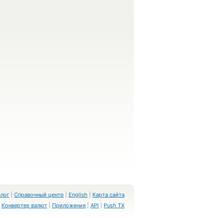
Блог
|
Справочный центр
|
English
|
Карта сайта
Конвертер валют
|
Приложения
|
API
|
Push TX