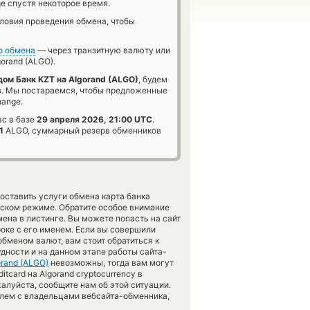
e спустя некоторое время.
словия проведения обмена, чтобы
о обмена
— через транзитную валюту или
orand (ALGO).
ом Банк KZT на Algorand (ALGO)
, будем
в. Мы постараемся, чтобы предложенные
hange.
ас в базе
29 апреля 2026, 21:00 UTC
.
1
ALGO, суммарный резерв обменников
оставить услуги обмена карта банка
еском режиме. Обратите особое внимание
ена в листинге. Вы можете попасть на сайт
ке с его именем. Если вы совершили
обменом валют, вам стоит обратиться к
дности и на данном этапе работы сайта-
orand (ALGO)
невозможны, тогда вам могут
tcard на Algorand cryptocurrency в
алуйста, сообщите нам об этой ситуации.
лем с владельцами вебсайта-обменника,