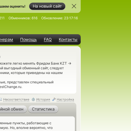
На новый сайт
шаем оценить!
211
Обменников:
616
Обновление:
23:17:16
тнерам
Помощь
FAQ
Контакты
)
→
сможете легко менять Фридом Банк KZT
ый выгодный обменный сайт, следует
енники, которые приведены на нашем
вые, представлен специальный
stChange.ru.
Несоответствие
История
Настройка
йной обмен
Статистика
енные пункты, работающие с
мую. Но, вполне вероятно, что