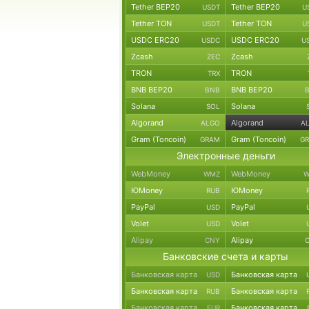
Tether BEP20
Tether BEP20
USDT
U
Tether TON
Tether TON
USDT
U
USDC ERC20
USDC ERC20
USDC
U
Zcash
Zcash
ZEC
TRON
TRON
TRX
BNB BEP20
BNB BEP20
BNB
Solana
Solana
SOL
Algorand
Algorand
ALGO
A
Gram (Toncoin)
Gram (Toncoin)
GRAM
G
Электронные деньги
WebMoney
WebMoney
WMZ
W
ЮMoney
ЮMoney
RUB
PayPal
PayPal
USD
Volet
Volet
USD
Alipay
Alipay
CNY
Банковские счета и карты
Банковская карта
Банковская карта
USD
Банковская карта
Банковская карта
RUB
Банковская карта
Банковская карта
EUR