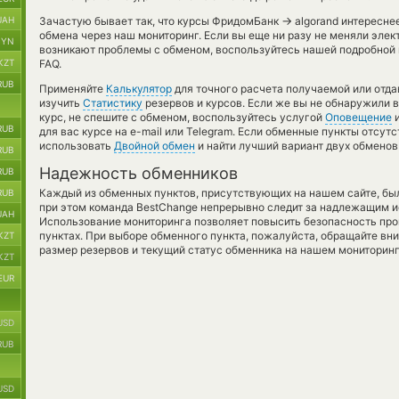
→
UAH
Зачастую бывает так, что курсы ФридомБанк
algorand интереснее
обмена через наш мониторинг. Если вы еще ни разу не меняли эле
BYN
возникают проблемы с обменом, воспользуйтесь нашей подробной 
KZT
FAQ.
RUB
Применяйте
Калькулятор
для точного расчета получаемой или отд
изучить
Статистику
резервов и курсов. Если же вы не обнаружили 
курс, не спешите с обменом, воспользуйтесь услугой
Оповещение
и
RUB
для вас курсе на e-mail или Telegram. Если обменные пункты отсут
использовать
Двойной обмен
и найти лучший вариант двух обмено
RUB
Надежность обменников
RUB
Каждый из обменных пунктов, присутствующих на нашем сайте, бы
RUB
при этом команда BestChange непрерывно следит за надлежащим и
UAH
Использование мониторинга позволяет повысить безопасность пр
пунктах. При выборе обменного пункта, пожалуйста, обращайте вн
KZT
размер резервов и текущий статус обменника на нашем мониторинг
KZT
EUR
USD
RUB
USD