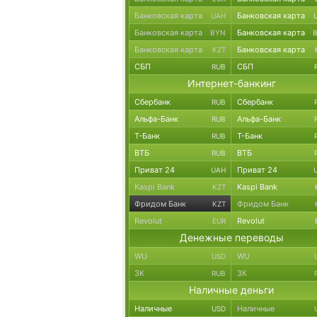
Банковская карта
Банковская карта
UAH
Банковская карта
Банковская карта
BYN
Банковская карта
Банковская карта
KZT
СБП
СБП
RUB
Интернет-банкинг
Сбербанк
Сбербанк
RUB
Альфа-Банк
Альфа-Банк
RUB
Т-Банк
Т-Банк
RUB
ВТБ
ВТБ
RUB
Приват 24
Приват 24
UAH
Kaspi Bank
Kaspi Bank
KZT
Фридом Банк
Фридом Банк
KZT
Revolut
Revolut
EUR
Денежные переводы
WU
WU
USD
ЗК
ЗК
RUB
Наличные деньги
Наличные
Наличные
USD