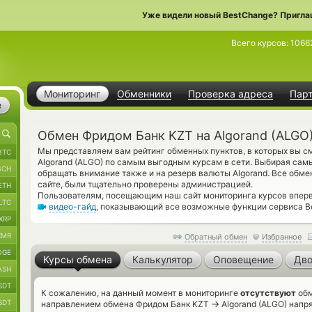
Уже видели новый BestChange? Пригла
Всего курсов:
1066
Мониторинг
Обменники
Проверка адреса
Пар
е
Обмен Фридом Банк KZT на Algorand (ALGO
Мы представляем вам рейтинг обменных пунктов, в которых вы 
BTC
Algorand (ALGO) по самым выгодным курсам в сети. Выбирая сам
BCH
обращать внимание также и на резерв валюты Algorand. Все обм
сайте, были тщательно проверены администрацией.
ETH
Пользователям, посещающим наш сайт мониторинга курсов впер
LTC
видео-гайд
, показывающий все возможные функции сервиса Be
XRP
XMR
Обратный обмен
Избранное
OGE
Курсы обмена
Калькулятор
Оповещение
Дво
ASH
SDT
К сожалению, на данный момент в мониторинге
отсутствуют
обм
SDT
→
направлением обмена Фридом Банк KZT
Algorand (ALGO) напря