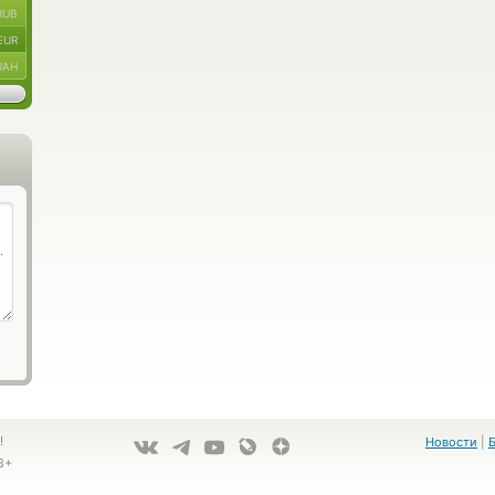
RUB
EUR
UAH
!
Новости
|
8+