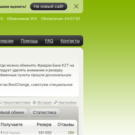
На новый сайт
шаем оценить!
24
Обменников:
614
Обновление:
04:07:50
тнерам
Помощь
FAQ
Контакты
 где можно обменять Фридом Банк KZT на
ледует уделять внимание и резерву
обменные пункты прошли доскональную
нгом BestChange, советуем специальное
Несоответствие
История
Настройка
йной обмен
Статистика
Получаете
Резерв
Отзывы
1
551 000
286
EUR PaySera