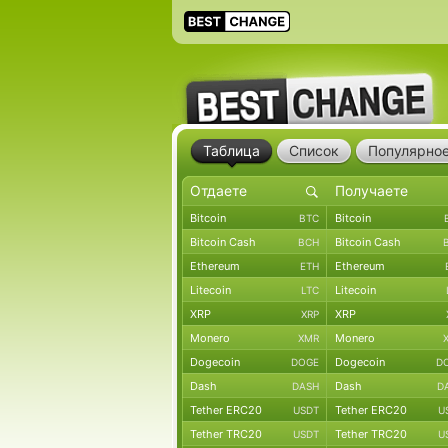
Таблица
Список
Популярно
Bitcoin
Bitcoin
BTC
Bitcoin Cash
Bitcoin Cash
BCH
Ethereum
Ethereum
ETH
Litecoin
Litecoin
LTC
XRP
XRP
XRP
Monero
Monero
XMR
Dogecoin
Dogecoin
DOGE
D
Dash
Dash
DASH
D
Tether ERC20
Tether ERC20
USDT
U
Tether TRC20
Tether TRC20
USDT
U