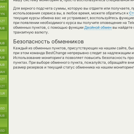
UAH
Для верного подсчета суммы, которую вы отдаете или получаете, 
использования сервиса вы, в любое время, можете обратиться к
Ст
BYN
текущие курсы обмена вас не устраивают, воспользуйтесь функци
KZT
при появлении необходимого курса вы получите оповещение на Tele
обменных пунктов, с помощью функции
Двойной обмен
вы найдете 
RUB
транзитную валюту.
Безопасность обменников
RUB
Каждый из обменных пунктов, присутствующих на нашем сайте, бы
RUB
при этом команда BestChange непрерывно следит за надлежащим и
Использование мониторинга позволяет повысить безопасность пр
RUB
пунктах. При выборе обменного пункта, пожалуйста, обращайте вн
RUB
размер резервов и текущий статус обменника на нашем мониторинг
UAH
KZT
KZT
EUR
USD
RUB
USD