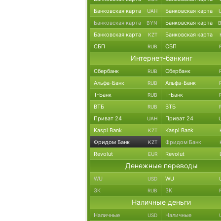
Банковская карта
Банковская карта
UAH
Банковская карта
Банковская карта
BYN
Банковская карта
Банковская карта
KZT
СБП
СБП
RUB
Интернет-банкинг
Сбербанк
Сбербанк
RUB
Альфа-Банк
Альфа-Банк
RUB
Т-Банк
Т-Банк
RUB
ВТБ
ВТБ
RUB
Приват 24
Приват 24
UAH
Kaspi Bank
Kaspi Bank
KZT
Фридом Банк
Фридом Банк
KZT
Revolut
Revolut
EUR
Денежные переводы
WU
WU
USD
ЗК
ЗК
RUB
Наличные деньги
Наличные
Наличные
USD