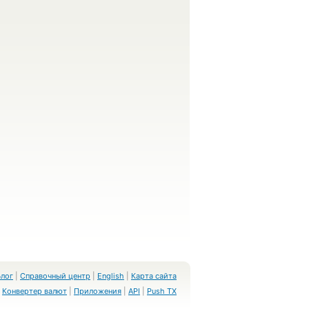
Блог
|
Справочный центр
|
English
|
Карта сайта
Конвертер валют
|
Приложения
|
API
|
Push TX