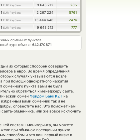
1
9 643 212
285
EUR PaySera
1
2 267 224
5761
EUR PaySera
1
13 444 648
2474
EUR PaySera
1
9 643 212
777
EUR PaySera
жных обменных пунктов.
нный курс обмена:
642.170871
ждый из которых способен совершить
ейсера в евро. Во время определения
екоторых случаях указываются возле
ка при помощи однократного нажатия
йт обменного пункта вами не была
тельно обратиться к менеджеру сайта.
атический обмен
Фридом Банк KZT
на
 избранный вами обменник так и не
е добры, оповестите нас. Это поможет нам
 сайта-обменника, или же вовсе исключить
нашей системы мониторинга, вы можете
ежели при обычном посещении пункта
ным способом и это ваш первый визит в
струкцией из раздела FAQ.