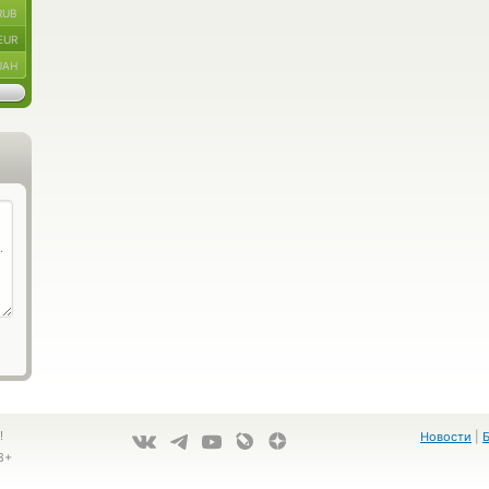
RUB
EUR
UAH
!
Новости
|
8+