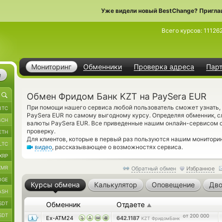
Уже видели новый BestChange? Пригла
Всего курсов:
11126
Мониторинг
Обменники
Проверка адреса
Пар
е
Обмен Фридом Банк KZT на PaySera EUR
При помощи нашего сервиса любой пользователь сможет узнать,
BTC
PaySera EUR по самому выгодному курсу. Определяя обменник, с
BCH
валюты PaySera EUR. Все приведенные нашим онлайн-сервисом 
проверку.
ETH
Для клиентов, которые в первый раз пользуются нашим монитори
LTC
видео
, рассказывающее о возможностях сервиса.
XRP
XMR
Обратный обмен
Избранное
OGE
Курсы обмена
Калькулятор
Оповещение
Дво
ASH
SDT
Обменник
Отдаете
▲
SDT
от 200 000
Ex-ATM24
642.1187
KZT ФридомБанк