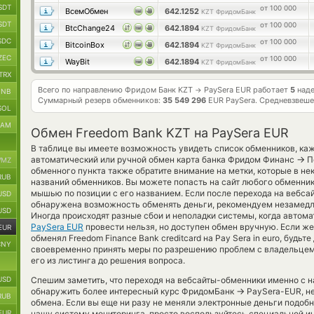
SDT
от 100 000
ВсемОбмен
642.1252
KZT ФридомБанк
SDT
от 100 000
BtcChange24
642.1894
KZT ФридомБанк
SDC
от 100 000
BitcoinBox
642.1894
KZT ФридомБанк
ZEC
от 100 000
WayBit
642.1894
KZT ФридомБанк
TRX
Всего по направлению Фридом Банк KZT
PaySera EUR работает
5
наде
→
BNB
Суммарный резерв обменников:
35 549 296
EUR PaySera.
Средневзвеше
SOL
RAM
Обмен Freedom Bank KZT на PaySera EUR
В таблице вы имеете возможность увидеть список обменников, ка
→
автоматический или ручной обмен карта банка Фридом Финанс
П
MZ
обменного пункта также обратите внимание на метки, которые в н
RUB
названий обменников. Вы можете попасть на сайт любого обменни
мышью по позиции с его названием. Если после перехода на вебса
USD
обнаружена возможность обменять деньги, рекомендуем незамедли
USD
Иногда происходят разные сбои и неполадки системы, когда автом
PaySera EUR
провести нельзя, но доступен обмен вручную. Если же
EUR
обменял Freedom Finance Bank creditcard на Pay Sera in euro, будьт
CNY
своевременно принять меры по разрешению проблем с владельцем
его из листинга до решения вопроса.
USD
Спешим заметить, что переходя на вебсайты-обменники именно с 
→
обнаружить более интересный курс ФридомБанк
PaySera-EUR, н
RUB
обмена. Если вы еще ни разу не меняли электронные деньги подоб
EUR
нашу систему мониторинга, просто воспользуйтесь специальной ин