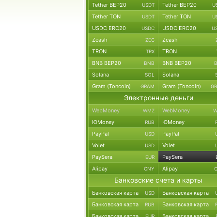
Tether BEP20
Tether BEP20
USDT
U
Tether TON
Tether TON
USDT
U
USDC ERC20
USDC ERC20
USDC
U
Zcash
Zcash
ZEC
TRON
TRON
TRX
BNB BEP20
BNB BEP20
BNB
Solana
Solana
SOL
Gram (Toncoin)
Gram (Toncoin)
GRAM
G
Электронные деньги
WebMoney
WebMoney
WMZ
W
ЮMoney
ЮMoney
RUB
PayPal
PayPal
USD
Volet
Volet
USD
PaySera
PaySera
EUR
Alipay
Alipay
CNY
Банковские счета и карты
Банковская карта
Банковская карта
USD
Банковская карта
Банковская карта
RUB
Банковская карта
Банковская карта
EUR