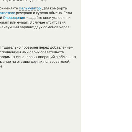
применяйте
Калькулятор
. Для комфорта
атистике
резервов и курсов обмена. Если
ей
Оповещение
– задайте свои условия, и
gram или e-mail. В случае отсутствия
наилучший вариант двух обменов через
л тщательно проверен перед добавлением,
сполнением ими своих обязательств.
оводимых финансовых операций в обменных
имание на отзывы других пользователей,
е.