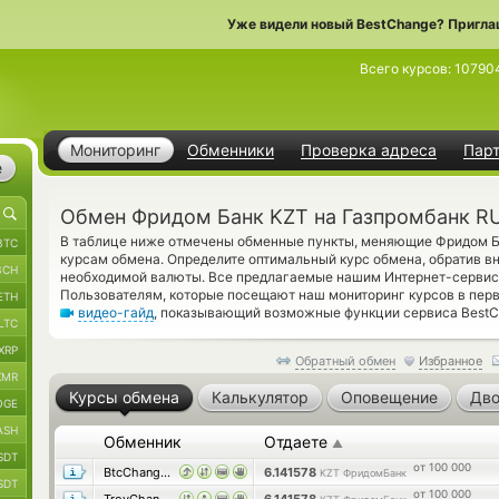
Уже видели новый BestChange? Пригла
Всего курсов:
10790
Мониторинг
Обменники
Проверка адреса
Пар
е
Обмен Фридом Банк KZT на Газпромбанк R
В таблице ниже отмечены обменные пункты, меняющие Фридом 
BTC
курсам обмена. Определите оптимальный курс обмена, обратив в
BCH
необходимой валюты. Все предлагаемые нашим Интернет-сервис
Пользователям, которые посещают наш мониторинг курсов в пер
ETH
видео-гайд
, показывающий возможные функции сервиса BestC
LTC
XRP
Обратный обмен
Избранное
XMR
Курсы обмена
Калькулятор
Оповещение
Дво
OGE
ASH
Обменник
Отдаете
▲
SDT
от 100 000
BtcChange24
6.141578
KZT ФридомБанк
SDT
от 100 000