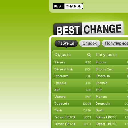
Таблица
Список
Популярно
Bitcoin
Bitcoin
BTC
Bitcoin Cash
Bitcoin Cash
BCH
Ethereum
Ethereum
ETH
Litecoin
Litecoin
LTC
XRP
XRP
XRP
Monero
Monero
XMR
Dogecoin
Dogecoin
DOGE
D
Dash
Dash
DASH
D
Tether ERC20
Tether ERC20
USDT
U
Tether TRC20
Tether TRC20
USDT
U