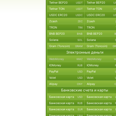
Tether BEP20
Tether BEP20
USDT
U
Tether TON
Tether TON
USDT
U
USDC ERC20
USDC ERC20
USDC
U
Zcash
Zcash
ZEC
TRON
TRON
TRX
BNB BEP20
BNB BEP20
BNB
Solana
Solana
SOL
Gram (Toncoin)
Gram (Toncoin)
GRAM
G
Электронные деньги
WebMoney
WebMoney
WMZ
W
ЮMoney
ЮMoney
RUB
PayPal
PayPal
USD
Volet
Volet
USD
Alipay
Alipay
CNY
Банковские счета и карты
Банковская карта
Банковская карта
USD
Банковская карта
Банковская карта
RUB
Банковская карта
Банковская карта
EUR
Банковская карта
Банковская карта
UAH