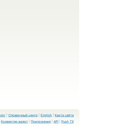
Блог
|
Справочный центр
|
English
|
Карта сайта
Конвертер валют
|
Приложения
|
API
|
Push TX