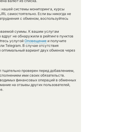
ена валют из списка.
 с нашей системы мониторинга, курсы
URL самостоятельно. Если вы никогда не
атруднения с обменом, воспользуйтесь
даваемой суммы. К вашим услугам
ы вдруг не обнаружили в рейтинге пунктов
йтесь услугой
Оповещение
и получите
ли Telegram. В случае отсутствия
 оптимальный вариант двух обменов через
л тщательно проверен перед добавлением,
сполнением ими своих обязательств.
оводимых финансовых операций в обменных
имание на отзывы других пользователей,
е.