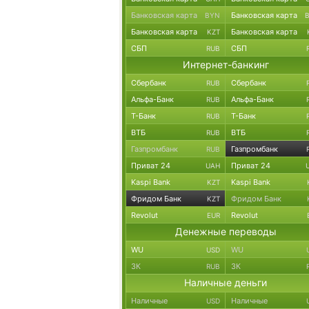
Банковская карта
Банковская карта
BYN
Банковская карта
Банковская карта
KZT
СБП
СБП
RUB
Интернет-банкинг
Сбербанк
Сбербанк
RUB
Альфа-Банк
Альфа-Банк
RUB
Т-Банк
Т-Банк
RUB
ВТБ
ВТБ
RUB
Газпромбанк
Газпромбанк
RUB
Приват 24
Приват 24
UAH
Kaspi Bank
Kaspi Bank
KZT
Фридом Банк
Фридом Банк
KZT
Revolut
Revolut
EUR
Денежные переводы
WU
WU
USD
ЗК
ЗК
RUB
Наличные деньги
Наличные
Наличные
USD