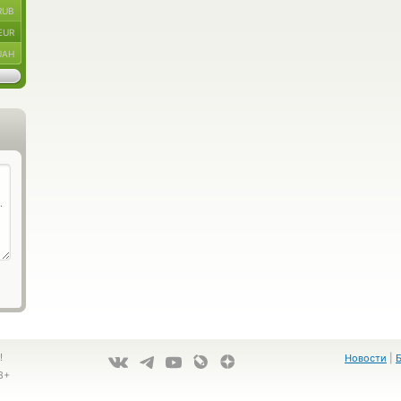
RUB
EUR
UAH
!
Новости
|
8+