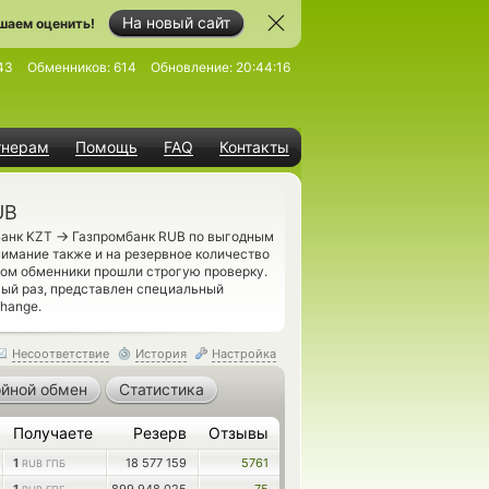
На новый сайт
шаем оценить!
43
Обменников:
614
Обновление:
20:44:16
тнерам
Помощь
FAQ
Контакты
UB
→
Банк KZT
Газпромбанк RUB по выгодным
нимание также и на резервное количество
ом обменники прошли строгую проверку.
вый раз, представлен специальный
hange.
Несоответствие
История
Настройка
йной обмен
Статистика
Получаете
Резерв
Отзывы
1
18 577 159
5761
RUB ГПБ