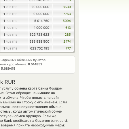
1
899 948 025
75
RUB ГПБ
1
20 000 000
8530
RUB ГПБ
1
9 000 000
7763
RUB ГПБ
1
5 014 760
5094
RUB ГПБ
1
1 000 000
613
RUB ГПБ
1
623 723 623
285
RUB ГПБ
1
539 938 500
2474
RUB ГПБ
1
623 752 195
777
RUB ГПБ
надежных обменных пунктов.
ный курс обмена:
6.514852
т
5.689415
nk RUR
т услугу обмена карта банка Фридом
ме. Стоит обращать внимание на
та обмена. Чтобы попасть на сайт
ть мышью на строку с его именем. Если
 возможности осуществления обмена,
истемы, когда автоматический обмен
оступен обмен вручную. Если же
 Bank creditcard на Gazprom bank card,
м вовремя принять необходимые меры: