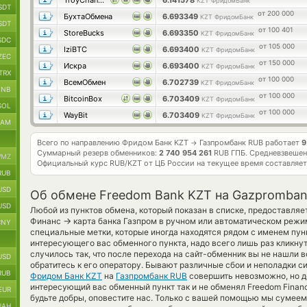
TroyChange
6.141578
KZT ФридомБанк
SDT
от 200 000
БухтаОбмена
6.693349
KZT ФридомБанк
SDT
от 100 401
StoreBucks
6.693350
KZT ФридомБанк
SDC
от 105 000
IziBTC
6.693400
KZT ФридомБанк
ZEC
от 150 000
Искра
6.693400
KZT ФридомБанк
TRX
от 100 000
ВсемОбмен
6.702739
KZT ФридомБанк
BNB
от 100 000
BitcoinBox
6.703409
KZT ФридомБанк
SOL
от 100 000
WayBit
6.703409
KZT ФридомБанк
RAM
Всего по направлению Фридом Банк KZT
Газпромбанк RUB работает
9
→
Суммарный резерв обменников:
2 740 954 261
RUB ГПБ.
Средневзвешен
MZ
Официальный курс
RUB/KZT
от ЦБ России на текущее время составляе
RUB
USD
Об обмене Freedom Bank KZT на Gazpromba
USD
Любой из пунктов обмена, который показан в списке, предоставляе
→
Финанс
карта банка Газпром в ручном или автоматическом режи
CNY
специальные метки, которые иногда находятся рядом с именем пунк
интересующего вас обменного пункта, надо всего лишь раз кликну
случилось так, что после перехода на сайт-обменник вы не нашли
USD
обратитесь к его оператору. Бывают различные сбои и неполадки с
RUB
Фридом Банк KZT
на
Газпромбанк RUB
совершить невозможно, но д
интересующий вас обменный пункт так и не обменял Freedom Finance
EUR
будьте добры, оповестите нас. Только с вашей помощью мы сумее
UAH