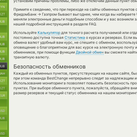
установим причины проблемы, либо же отключим данный пункт обм
BYN
Примите к сведению, что при переходе на сайты обменных пунктов
→
ФридомБанк
Газпром бывают выгоднее, чем когда вы набираете 
KZT
меняли электронные деньги подобным способом и у вас возникли з
RUB
нашей подробной инструкцией в разделе FAQ.
Используйте
Калькулятор
для точного расчета получаемой или от
RUB
постоянно доступна точная
Статистика
о курсах и резервах. Если в
обмена валют удобный вам курс, не спешите с обменом, воспользу
RUB
оповещение о благоприятном для вас курсе на электронную почту и
RUB
обменников, при помощи функции
Двойной обмен
вы сможете найти
транзитную валюту.
RUB
Безопасность обменников
RUB
Каждый из обменных пунктов, присутствующих на нашем сайте, бы
UAH
при этом команда BestChange непрерывно следит за надлежащим и
KZT
Использование мониторинга позволяет повысить безопасность пр
пунктах. При выборе обменного пункта, пожалуйста, обращайте вн
KZT
размер резервов и текущий статус обменника на нашем мониторинг
EUR
USD
RUB
USD