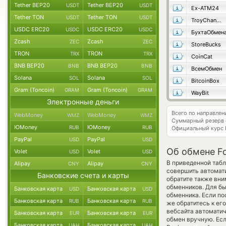
Tether BEP20
Tether BEP20
USDT
USDT
Ex-ATM24
Tether TON
Tether TON
USDT
USDT
TroyChange
USDC ERC20
USDC ERC20
USDC
USDC
БухтаОбмен
Zcash
Zcash
ZEC
ZEC
StoreBucks
TRON
TRON
TRX
TRX
CoinCat
BNB BEP20
BNB BEP20
BNB
BNB
ВсемОбмен
Solana
Solana
SOL
SOL
BitcoinBox
Gram (Toncoin)
Gram (Toncoin)
GRAM
GRAM
WayBit
Электронные деньги
Всего по направлен
WebMoney
WebMoney
WMZ
WMZ
Суммарный резерв
ЮMoney
ЮMoney
RUB
RUB
Официальный курс
PayPal
PayPal
USD
USD
Об обмене F
Volet
Volet
USD
USD
В приведенной табл
Alipay
Alipay
CNY
CNY
совершить автомат
Банковские счета и карты
обратите также вни
обменников. Для бы
Банковская карта
Банковская карта
USD
USD
обменника. Если по
Банковская карта
Банковская карта
RUB
RUB
же обратитесь к ег
вебсайта автомати
Банковская карта
Банковская карта
EUR
EUR
обмен вручную. Есл
Банковская карта
Банковская карта
UAH
UAH