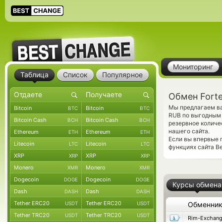
Мониторинг
Таблица
Список
Популярное
Обмен Fort
Мы предлагаем ва
Bitcoin
Bitcoin
BTC
BTC
RUB по выгодным 
Bitcoin Cash
Bitcoin Cash
BCH
BCH
резервное количе
нашего сайта.
Ethereum
Ethereum
ETH
ETH
Если вы впервые 
Litecoin
Litecoin
LTC
LTC
функциях сайта Be
XRP
XRP
XRP
XRP
Monero
Monero
XMR
XMR
Dogecoin
Dogecoin
DOGE
DOGE
Курсы обмена
Dash
Dash
DASH
DASH
Tether ERC20
Tether ERC20
USDT
USDT
Обменни
Tether TRC20
Tether TRC20
USDT
USDT
Rim-Exchan