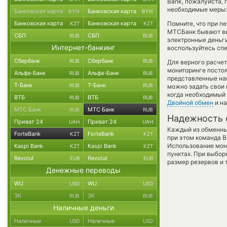
Bank, пожалуйста,
необходимые меры: 
Банковская карта
Банковская карта
BYN
BYN
Банковская карта
Банковская карта
Помните, что при п
KZT
KZT
МТСБанк бывают выг
СБП
СБП
RUB
RUB
электронные деньги
Интернет-банкинг
воспользуйтесь спе
Сбербанк
Сбербанк
RUB
RUB
Для верного расчет
мониторинге посто
Альфа-Банк
Альфа-Банк
RUB
RUB
представленные на
Т-Банк
Т-Банк
RUB
RUB
можно задать свои 
когда необходимый 
ВТБ
ВТБ
RUB
RUB
Двойной обмен
и на
МТС Банк
МТС Банк
RUB
RUB
Надежность 
Приват 24
Приват 24
UAH
UAH
Каждый из обменны
ForteBank
ForteBank
KZT
KZT
при этом команда 
Использование мон
Kaspi Bank
Kaspi Bank
KZT
KZT
пунктах. При выбор
Revolut
Revolut
EUR
EUR
размер резервов и 
Денежные переводы
WU
WU
USD
USD
ЗК
ЗК
RUB
RUB
Наличные деньги
Наличные
Наличные
USD
USD