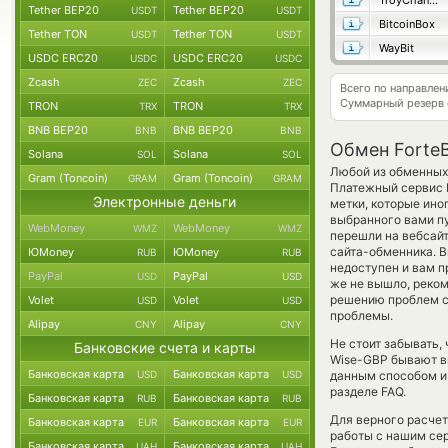
TroyChange
Tether BEP20
Tether BEP20
USDT
USDT
BitcoinBox
Tether TON
Tether TON
USDT
USDT
WayBit
USDC ERC20
USDC ERC20
USDC
USDC
Zcash
Zcash
ZEC
ZEC
Всего по направлен
Суммарный резерв
TRON
TRON
TRX
TRX
BNB BEP20
BNB BEP20
BNB
BNB
Обмен ForteB
Solana
Solana
SOL
SOL
Любой из обменных 
Gram (Toncoin)
Gram (Toncoin)
GRAM
GRAM
Платежный сервис В
Электронные деньги
метки, которые ино
выбранного вами пу
WebMoney
WebMoney
WMZ
WMZ
перешли на вебсайт
сайта-обменника. В
ЮMoney
ЮMoney
RUB
RUB
недоступен и вам пр
PayPal
PayPal
USD
USD
же не вышло, реком
решению проблем с 
Volet
Volet
USD
USD
проблемы.
Alipay
Alipay
CNY
CNY
Не стоит забывать,
Банковские счета и карты
Wise-GBP бывают вы
Банковская карта
Банковская карта
USD
USD
данным способом и 
разделе FAQ.
Банковская карта
Банковская карта
RUB
RUB
Для верного расчет
Банковская карта
Банковская карта
EUR
EUR
работы с нашим сер
Банковская карта
Банковская карта
UAH
UAH