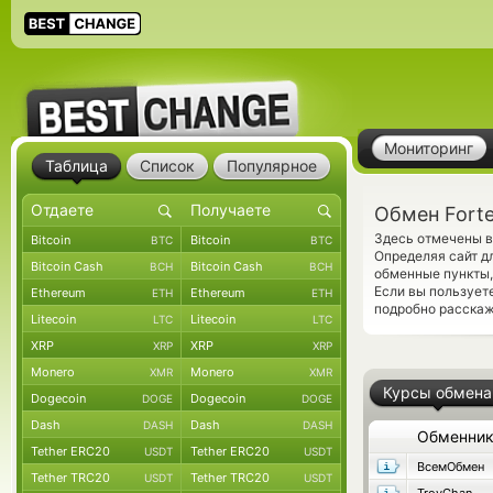
Мониторинг
Таблица
Список
Популярное
Обмен Forte
Здесь отмечены в
Bitcoin
Bitcoin
BTC
BTC
Определяя сайт д
Bitcoin Cash
Bitcoin Cash
BCH
BCH
обменные пункты,
Если вы пользует
Ethereum
Ethereum
ETH
ETH
подробно расскаж
Litecoin
Litecoin
LTC
LTC
XRP
XRP
XRP
XRP
Monero
Monero
XMR
XMR
Курсы обмена
Dogecoin
Dogecoin
DOGE
DOGE
Dash
Dash
DASH
DASH
Обменни
Tether ERC20
Tether ERC20
USDT
USDT
ВсемОбмен
Tether TRC20
Tether TRC20
USDT
USDT