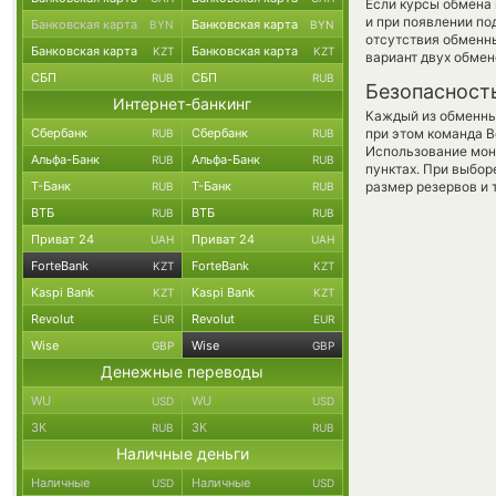
Если курсы обмена 
и при появлении по
Банковская карта
Банковская карта
BYN
BYN
отсутствия обменн
Банковская карта
Банковская карта
KZT
KZT
вариант двух обмен
СБП
СБП
RUB
RUB
Безопасност
Интернет-банкинг
Каждый из обменны
Сбербанк
Сбербанк
при этом команда 
RUB
RUB
Использование мон
Альфа-Банк
Альфа-Банк
RUB
RUB
пунктах. При выбор
Т-Банк
Т-Банк
размер резервов и 
RUB
RUB
ВТБ
ВТБ
RUB
RUB
Приват 24
Приват 24
UAH
UAH
ForteBank
ForteBank
KZT
KZT
Kaspi Bank
Kaspi Bank
KZT
KZT
Revolut
Revolut
EUR
EUR
Wise
Wise
GBP
GBP
Денежные переводы
WU
WU
USD
USD
ЗК
ЗК
RUB
RUB
Наличные деньги
Наличные
Наличные
USD
USD