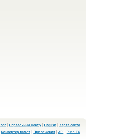
Блог
|
Справочный центр
|
English
|
Карта сайта
Конвертер валют
|
Приложения
|
API
|
Push TX