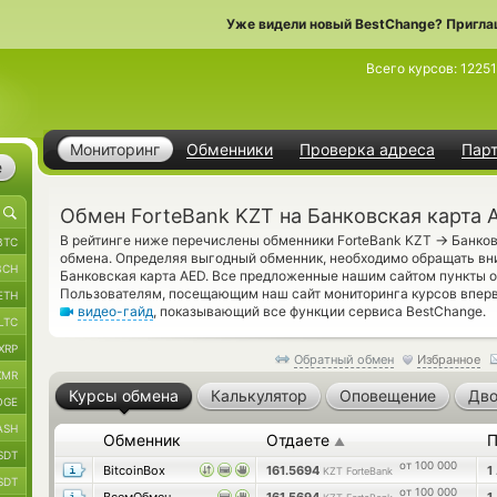
Уже видели новый BestChange? Пригла
Всего курсов:
1225
Мониторинг
Обменники
Проверка адреса
Пар
е
Обмен ForteBank KZT на Банковская карта 
→
В рейтинге ниже перечислены обменники ForteBank KZT
Банков
BTC
обмена. Определяя выгодный обменник, необходимо обращать вн
BCH
Банковская карта AED. Все предложенные нашим сайтом пункты о
Пользователям, посещающим наш сайт мониторинга курсов впер
ETH
видео-гайд
, показывающий все функции сервиса BestChange.
LTC
XRP
Обратный обмен
Избранное
XMR
Курсы обмена
Калькулятор
Оповещение
Дво
OGE
ASH
Обменник
Отдаете
П
▲
SDT
от 100 000
BitcoinBox
161.5694
1
KZT ForteBank
SDT
от 100 000