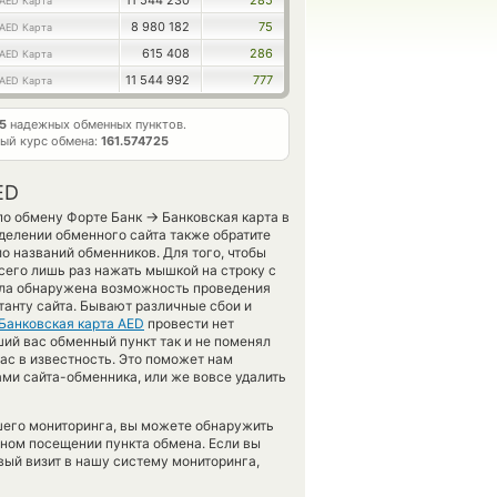
11 544 230
285
AED Карта
8 980 182
75
AED Карта
615 408
286
AED Карта
11 544 992
777
AED Карта
5
надежных обменных пунктов.
ый курс обмена:
161.574725
ED
→
по обмену Форте Банк
Банковская карта в
делении обменного сайта также обратите
о названий обменников. Для того, чтобы
сего лишь раз нажать мышкой на строку с
была обнаружена возможность проведения
танту сайта. Бывают различные сбои и
Банковская карта AED
провести нет
ий вас обменный пункт так и не поменял
 нас в известность. Это поможет нам
и сайта-обменника, или же вовсе удалить
шего мониторинга, вы можете обнаружить
ном посещении пункта обмена. Если вы
вый визит в нашу систему мониторинга,