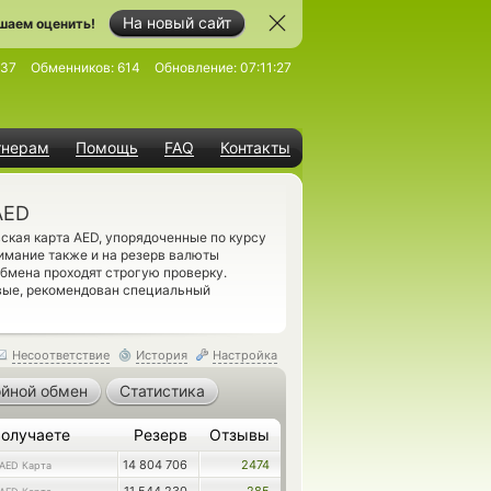
На новый сайт
шаем оценить!
137
Обменников:
614
Обновление:
07:11:27
тнерам
Помощь
FAQ
Контакты
AED
ская карта AED, упорядоченные по курсу
имание также и на резерв валюты
бмена проходят строгую проверку.
вые, рекомендован специальный
Несоответствие
История
Настройка
йной обмен
Статистика
олучаете
Резерв
Отзывы
14 804 706
2474
AED Карта