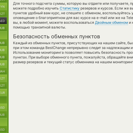
Для точного подсчета суммы, которую вы отдаете или получаете, 
BYN
можете подробно изучить
Статистику
резервов и курсов. Если же 
пунктов удобный вам курс, не спешите с обменом, воспользуйтесь
KZT
оповещение о благоприятном для вас курсе на e-mail или же на Tel
AED
вы, в любой момент, можете воспользоваться
Двойным обменом
и 
помощью транзитной валюты.
RUB
Безопасность обменных пунктов
Каждый из обменных пунктов, присутствующих на нашем сайте, бы
RUB
при этом команда BestChange непрерывно следит за надлежащим и
RUB
Использование мониторинга позволяет повысить безопасность пр
пунктах. При выборе обменного пункта, пожалуйста, обращайте вн
RUB
размер резервов и текущий статус обменника на нашем мониторинг
RUB
UAH
KZT
KZT
EUR
USD
RUB
USD