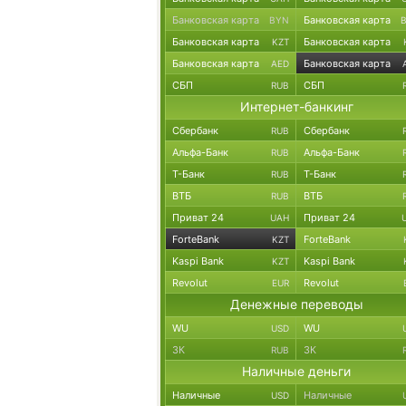
Банковская карта
Банковская карта
BYN
Банковская карта
Банковская карта
KZT
Банковская карта
Банковская карта
AED
СБП
СБП
RUB
Интернет-банкинг
Сбербанк
Сбербанк
RUB
Альфа-Банк
Альфа-Банк
RUB
Т-Банк
Т-Банк
RUB
ВТБ
ВТБ
RUB
Приват 24
Приват 24
UAH
ForteBank
ForteBank
KZT
Kaspi Bank
Kaspi Bank
KZT
Revolut
Revolut
EUR
Денежные переводы
WU
WU
USD
ЗК
ЗК
RUB
Наличные деньги
Наличные
Наличные
USD