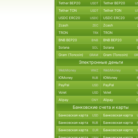
Tether BEP20
Tether BEP20
USDT
U
Tether TON
Tether TON
USDT
U
USDC ERC20
USDC ERC20
USDC
U
Zcash
Zcash
ZEC
TRON
TRON
TRX
BNB BEP20
BNB BEP20
BNB
Solana
Solana
SOL
Gram (Toncoin)
Gram (Toncoin)
GRAM
G
Электронные деньги
WebMoney
WebMoney
WMZ
W
ЮMoney
ЮMoney
RUB
PayPal
PayPal
USD
Volet
Volet
USD
Alipay
Alipay
CNY
Банковские счета и карты
Банковская карта
Банковская карта
USD
Банковская карта
Банковская карта
RUB
Банковская карта
Банковская карта
EUR
Банковская карта
Банковская карта
UAH