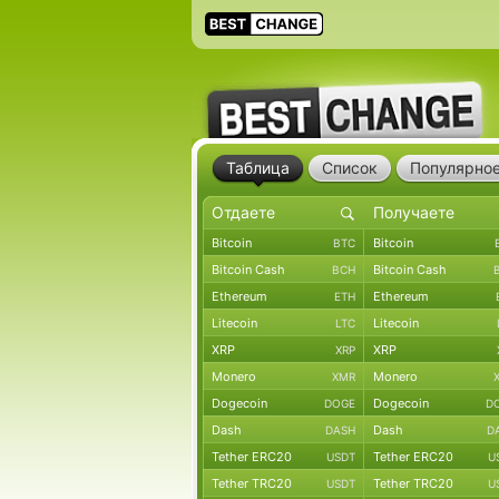
Таблица
Список
Популярно
Bitcoin
Bitcoin
BTC
Bitcoin Cash
Bitcoin Cash
BCH
Ethereum
Ethereum
ETH
Litecoin
Litecoin
LTC
XRP
XRP
XRP
Monero
Monero
XMR
Dogecoin
Dogecoin
DOGE
D
Dash
Dash
DASH
D
Tether ERC20
Tether ERC20
USDT
U
Tether TRC20
Tether TRC20
USDT
U