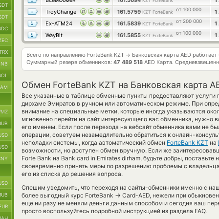
ВсемОбмен
161.5694
1
KZT ForteBank
SDT
от 100 000
TroyChange
161.5759
1
KZT ForteBank
SDT
от 200 000
Ex-ATM24
161.5839
1
KZT ForteBank
SDC
от 100 000
WayBit
161.5855
1
KZT ForteBank
ZEC
TRX
Всего по направлению ForteBank KZT
Банковская карта AED работает
→
Суммарный резерв обменников:
47 489 518
AED Карта.
Средневзвешенн
BNB
SOL
Обмен ForteBank KZT на Банковская карта A
RAM
Все указанные в таблице обменные пункты предоставляют услуги 
дирхаме Эмиратов в ручном или автоматическом режиме. При опре
внимание на специальные метки, которые иногда указываются окол
MZ
мгновенно перейти на сайт интересующего вас обменника, нужно в
RUB
его именем. Если после перехода на вебсайт обменника вами не 
операции, советуем незамедлительно обратиться к онлайн-консуль
USD
неполадки системы, когда автоматический обмен
ForteBank KZT
на
USD
возможности, но доступен обмен вручную. Если же заинтересовавш
Forte Bank на Bank card in Emirates dirham, будьте добры, поставьте
CNY
своевременно принять меры по разрешению проблемы с владельцам
его из списка до решения вопроса.
USD
Спешим уведомить, что переходя на сайты-обменники именно с на
→
RUB
более выгодный курс ForteBank
Card-AED, нежели при обыкновен
еще ни разу не меняли деньги данным способом и сегодня ваш пер
EUR
просто воспользуйтесь подробной инструкцией из раздела FAQ.
UAH