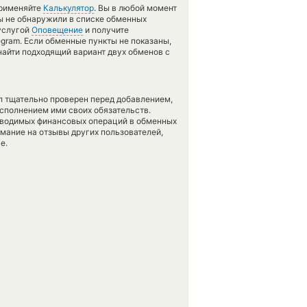
применяйте
Калькулятор
. Вы в любой момент
вы не обнаружили в списке обменных
 услугой
Оповещение
и получите
egram. Если обменные пункты не показаны,
найти подходящий вариант двух обменов с
л тщательно проверен перед добавлением,
сполнением ими своих обязательств.
оводимых финансовых операций в обменных
имание на отзывы других пользователей,
е.