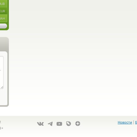
RUB
EUR
UAH
!
Новости
|
8+