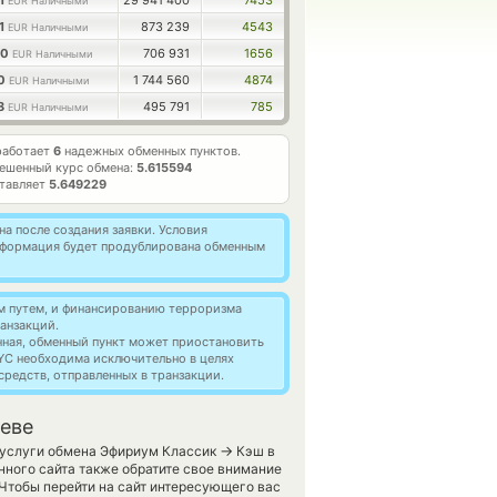
81
29 941 400
7453
EUR Наличными
81
873 239
4543
EUR Наличными
20
706 931
1656
EUR Наличными
00
1 744 560
4874
EUR Наличными
08
495 791
785
EUR Наличными
работает
6
надежных обменных пунктов.
ешенный курс обмена:
5.615594
ставляет
5.649229
а после создания заявки. Условия
информация будет продублирована обменным
м путем, и финансированию терроризма
анзакций.
нная, обменный пункт может приостановить
YC необходима исключительно в целях
редств, отправленных в транзакции.
иеве
→
т услуги обмена Эфириум Классик
Кэш в
ного сайта также обратите свое внимание
. Чтобы перейти на сайт интересующего вас