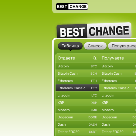
Таблица
Список
Популярно
Bitcoin
Bitcoin
BTC
Bitcoin Cash
Bitcoin Cash
BCH
Ethereum
Ethereum
ETH
Ethereum Classic
Ethereum Classic
ETC
Litecoin
Litecoin
LTC
XRP
XRP
XRP
Monero
Monero
XMR
Dogecoin
Dogecoin
DOGE
D
Dash
Dash
DASH
D
Tether ERC20
Tether ERC20
USDT
U