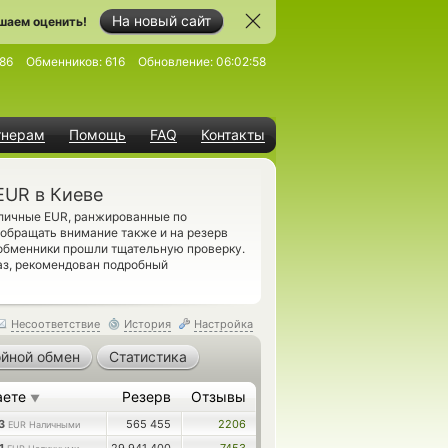
На новый сайт
шаем оценить!
86
Обменников:
616
Обновление:
06:02:58
тнерам
Помощь
FAQ
Контакты
EUR в Киеве
ичные EUR, ранжированные по
 обращать внимание также и на резерв
обменники прошли тщательную проверку.
аз, рекомендован подробный
Несоответствие
История
Настройка
йной обмен
Статистика
аете
Резерв
Отзывы
▼
83
565 455
2206
EUR Наличными