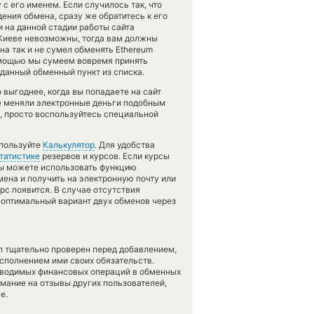
с его именем. Если случилось так, что
ения обмена, сразу же обратитесь к его
и на данной стадии работы сайта
Киеве невозможны, тогда вам должны
а так и не сумел обменять Ethereum
помощью мы сумеем вовремя принять
данный обменный пункт из списка.
выгоднее, когда вы попадаете на сайт
не меняли электронные деньги подобным
, просто воспользуйтесь специальной
спользуйте
Калькулятор
. Для удобства
татистике
резервов и курсов. Если курсы
вы можете использовать функцию
ена и получить на электронную почту или
рс появится. В случае отсутствия
оптимальный вариант двух обменов через
л тщательно проверен перед добавлением,
сполнением ими своих обязательств.
оводимых финансовых операций в обменных
имание на отзывы других пользователей,
е.