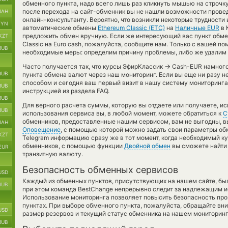
обменного пункта, надо всего лишь раз кликнуть мышью на строчку 
после перехода на сайт-обменник вы не нашли возможности провед
UAH
онлайн-консультанту. Вероятно, что возникли некоторые трудности 
BYN
автоматические обмены
Ethereum Classic (ETC)
на
Наличные EUR
в 
предложить обмен вручную. Если же интересующий вас пункт обмен
KZT
Classic на Euro cash, пожалуйста, сообщите нам. Только с вашей 
RUB
необходимые меры: определим причину проблемы, либо же удалим 
→
Часто получается так, что курсы ЭфирКлассик
Cash-EUR намного 
RUB
пункта обмена валют через наш мониторинг. Если вы еще ни разу 
способом и сегодня ваш первый визит в нашу систему мониторинга
RUB
инструкцией из раздела FAQ.
RUB
Для верного расчета суммы, которую вы отдаете или получаете, и
RUB
использования сервиса вы, в любой момент, можете обратиться к
С
обменников, предоставленные нашим сервисом, вам не выгодны, 
UAH
Оповещение
, с помощью которой можно задать свои параметры обм
KZT
Telegram информацию сразу же в тот момент, когда необходимый ку
обменников, с помощью функции
Двойной обмен
вы сможете найти 
EUR
транзитную валюту.
Безопасность обменных сервисов
USD
Каждый из обменных пунктов, присутствующих на нашем сайте, бы
RUB
при этом команда BestChange непрерывно следит за надлежащим и
Использование мониторинга позволяет повысить безопасность пр
пунктах. При выборе обменного пункта, пожалуйста, обращайте вн
USD
размер резервов и текущий статус обменника на нашем мониторинг
RUB