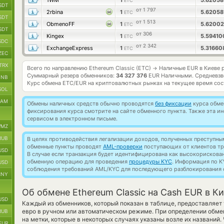
1WM
1
5.6205
ETC
SDT
от 1 797
2rbina
1
5.6205
ETC
SDT
от 1 513
ObmenoFF
1
5.6200
ETC
SDT
от 306
Kingex
1
5.5941
ETC
SDC
от 2 342
ExchangeExpress
1
5.3166
ETC
ZEC
TRX
Всего по направлению Ethereum Classic (ETC)
Наличные EUR в Киеве 
→
Суммарный резерв обменников:
34 327 376
EUR Наличными.
Средневзв
BNB
Курс обмена
ETC/EUR
на криптовалютных рынках на текущее время со
SOL
RAM
Обмены наличных средств обычно проводятся
без фиксации
курса обмен
фиксирования курса смотрите на сайте обменного пункта. Также эта 
сервисом в электронном письме.
MZ
RUB
В целях противодействия легализации доходов, полученных преступны
обменные пункты проводят
AML-проверки
поступающих от клиентов тр
USD
В случае если транзакция будет идентифицирована как высокорискова
обменную операцию для проведения
процедуры KYC
. Информация по K
USD
соблюдения требований AML/KYC для последующего разблокирования с
CNY
Об обмене Ethereum Classic на Cash EUR в К
USD
Каждый из обменников, который показан в таблице, предоставляе
евро в ручном или автоматическом режиме. При определении обмен
RUB
на метки, которые в некоторых случаях указаны возле их названий
EUR