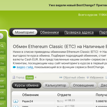
Уже видели новый BestChange? Пригла
Всего курсов:
11964
Мониторинг
Обменники
Проверка адреса
Пар
е
Обмен Ethereum Classic (ETC) на Наличные 
→
Ниже в списке приведены обменники Ethereum Classic (ETC)
Нал
BTC
выгодности курса обмена. Подбирая подходящий обменник, стоит
BCH
валюты Cash EUR. Все представленные нашим онлайн-сервисом 
Клиентам, посещающим наш сайт мониторинга курсов в первый р
ETH
видео-гайд
, показывающий все функции сервиса BestChange.
ETC
LTC
Город:
Киев
Обратный обмен
Избранное
XRP
Курсы обмена
Калькулятор
Оповещение
Дво
XMR
OGE
Обменник
Отдаете
Получ
ASH
от 88.23
Payex24
1
5.6667
ETC
SDT
от 1 154