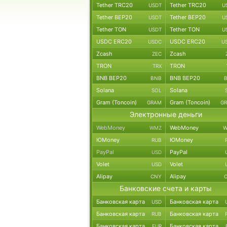
Tether TRC20
Tether TRC20
USDT
U
Tether BEP20
Tether BEP20
USDT
U
Tether TON
Tether TON
USDT
U
USDC ERC20
USDC ERC20
USDC
U
Zcash
Zcash
ZEC
TRON
TRON
TRX
BNB BEP20
BNB BEP20
BNB
Solana
Solana
SOL
Gram (Toncoin)
Gram (Toncoin)
GRAM
G
Электронные деньги
WebMoney
WebMoney
WMZ
W
ЮMoney
ЮMoney
RUB
PayPal
PayPal
USD
Volet
Volet
USD
Alipay
Alipay
CNY
Банковские счета и карты
Банковская карта
Банковская карта
USD
Банковская карта
Банковская карта
RUB
Банковская карта
Банковская карта
EUR