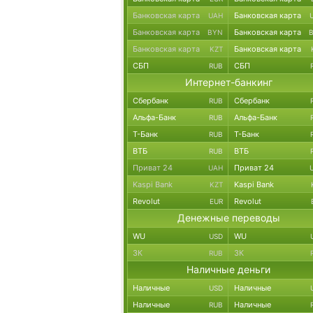
Банковская карта
Банковская карта
UAH
Банковская карта
Банковская карта
BYN
Банковская карта
Банковская карта
KZT
СБП
СБП
RUB
Интернет-банкинг
Сбербанк
Сбербанк
RUB
Альфа-Банк
Альфа-Банк
RUB
Т-Банк
Т-Банк
RUB
ВТБ
ВТБ
RUB
Приват 24
Приват 24
UAH
Kaspi Bank
Kaspi Bank
KZT
Revolut
Revolut
EUR
Денежные переводы
WU
WU
USD
ЗК
ЗК
RUB
Наличные деньги
Наличные
Наличные
USD
Наличные
Наличные
RUB