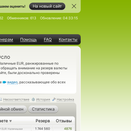
На новый сайт
шаем оценить!
62
Обменников:
613
Обновление:
04:33:15
тнерам
Помощь
FAQ
Контакты
Осло
аличные EUR, ранжированные по
 обращать внимание на резерв валюты
айте, были досконально проверены
те
видео
, рассказывающее обо всех
Несоответствие
История
Настройка
йной обмен
Статистика
аете
Резерв
Отзывы
▼
0
1 744 560
4876
EUR Наличными