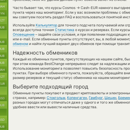
UAH
→
Часто бывает так, что курсы Cosmos
Cash-EUR намного выгоднее,
пункта через наш мониторинг. Если у вас возникли проблемы с обм
BYN
мы советуем посетить раздел FAQ и воспользоваться понятной инс
KZT
Используйте
Калькулятор
для точного подсчета получаемой или о
RUB
всегда доступна точная
Статистика
о курсах и резервах. Если курс
Оповещение
– задайте свои условия, и при появлении подходящих 
или e-mail. Если обменные пункты отсутствуют, вы, в любой момен
RUB
обменом
и найти лучший вариант двух обменов при помощи транзи
RUB
Надежность обменников
RUB
Каждый из обменных пунктов, присутствующих на нашем сайте, бы
RUB
при этом команда BestChange непрерывно следит за надлежащим и
Использование мониторинга позволяет повысить безопасность пр
UAH
пунктах. При выборе обменного пункта, пожалуйста, обращайте вн
KZT
размер резервов и текущий статус обменника на нашем мониторинг
EUR
Выберите подходящий город
Обменные пункты покупают и продают криптовалюты и электронные
странах, например:
Стокгольм
,
Копенгаген
,
Гамбург
,
Щецин
,
Бреме
USD
разных городах могут отличаться даже у одного и того же обменног
RUB
удобнее ввести или вывести наличные средства.
USD
RUB