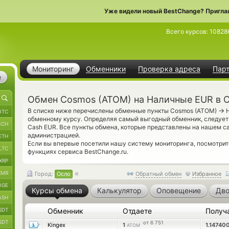
Уже видели новый BestChange? Пригла
Всего курсов:
10828
Мониторинг
Обменники
Проверка адреса
Пар
е
Обмен Cosmos (ATOM) на Наличные EUR в 
→
В списке ниже перечислены обменные пункты Cosmos (ATOM)
Н
BTC
обменному курсу. Определяя самый выгодный обменник, следует
BCH
Cash EUR. Все пункты обмена, которые представлены на нашем с
администрацией.
ETH
Если вы впервые посетили нашу систему мониторинга, посмотри
LTC
функциях сервиса BestChange.ru.
XRP
XMR
Город:
Осло
Обратный обмен
Избранное
OGE
Курсы обмена
Калькулятор
Оповещение
Дво
ASH
SDT
Обменник
Отдаете
Получ
SDT
от 6 751
Kingex
1
1.14740
ATOM