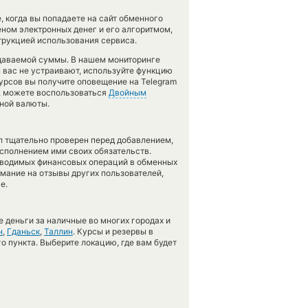
 когда вы попадаете на сайт обменного
еном электронных денег и его алгоритмом,
трукцией использования сервиса.
тдаваемой суммы. В нашем мониторинге
ы вас не устраивают, используйте функцию
курсов вы получите оповещение на Telegram
т, можете воспользоваться
Двойным
тной валюты.
л тщательно проверен перед добавлением,
сполнением ими своих обязательств.
оводимых финансовых операций в обменных
имание на отзывы других пользователей,
е.
 деньги за наличные во многих городах и
н
,
Гданьск
,
Таллин
. Курсы и резервы в
о пункта. Выберите локацию, где вам будет