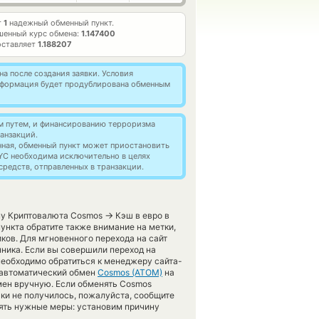
т
1
надежный обменный пункт.
шенный курс обмена:
1.147400
оставляет
1.188207
а после создания заявки. Условия
информация будет продублирована обменным
м путем, и финансированию терроризма
анзакций.
нная, обменный пункт может приостановить
YC необходима исключительно в целях
редств, отправленных в транзакции.
→
ену Криптовалюта Cosmos
Кэш в евро в
нкта обратите также внимание на метки,
ков. Для мгновенного перехода на сайт
нника. Если вы совершили переход на
необходимо обратиться к менеджеру сайта-
 автоматический обмен
Cosmos (ATOM)
на
мен вручную. Если обменять Cosmos
таки не получилось, пожалуйста, сообщите
ять нужные меры: установим причину