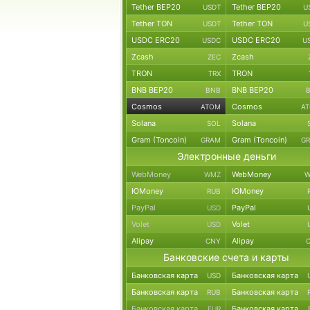
Tether BEP20
Tether BEP20
USDT
U
Tether TON
Tether TON
USDT
U
USDC ERC20
USDC ERC20
USDC
U
Zcash
Zcash
ZEC
TRON
TRON
TRX
BNB BEP20
BNB BEP20
BNB
Cosmos
Cosmos
ATOM
A
Solana
Solana
SOL
Gram (Toncoin)
Gram (Toncoin)
GRAM
G
Электронные деньги
WebMoney
WebMoney
WMZ
W
ЮMoney
ЮMoney
RUB
PayPal
PayPal
USD
Volet
Volet
USD
Alipay
Alipay
CNY
Банковские счета и карты
Банковская карта
Банковская карта
USD
Банковская карта
Банковская карта
RUB
Банковская карта
Банковская карта
EUR