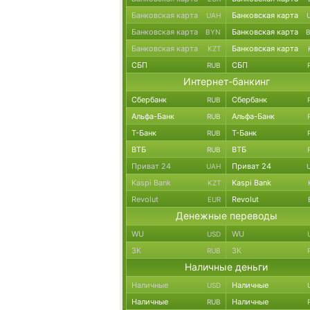
Банковская карта
Банковская карта
UAH
Банковская карта
Банковская карта
BYN
Банковская карта
Банковская карта
KZT
СБП
СБП
RUB
Интернет-банкинг
Сбербанк
Сбербанк
RUB
Альфа-Банк
Альфа-Банк
RUB
Т-Банк
Т-Банк
RUB
ВТБ
ВТБ
RUB
Приват 24
Приват 24
UAH
Kaspi Bank
Kaspi Bank
KZT
Revolut
Revolut
EUR
Денежные переводы
WU
WU
USD
ЗК
ЗК
RUB
Наличные деньги
Наличные
Наличные
USD
Наличные
Наличные
RUB