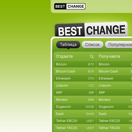
Таблица
Список
Популярно
Bitcoin
Bitcoin
BTC
Bitcoin Cash
Bitcoin Cash
BCH
Ethereum
Ethereum
ETH
Litecoin
Litecoin
LTC
XRP
XRP
XRP
Monero
Monero
XMR
Dogecoin
Dogecoin
DOGE
D
Dash
Dash
DASH
D
Tether ERC20
Tether ERC20
USDT
U
Tether TRC20
Tether TRC20
USDT
U