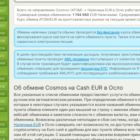
SDT
Всего по направлению Cosmos (ATOM)
Наличные EUR в Осло работае
→
SDT
Суммарный резерв обменников:
1 744 560
EUR Наличными.
Средневзве
SDC
Курс обмена
ATOM/EUR
на криптовалютных рынках на текущее время с
ZEC
Обмены наличных средств обычно проводятся
без фиксации
курса обмен
TRX
фиксирования курса смотрите на сайте обменного пункта. Также эта 
BNB
сервисом в электронном письме.
TOM
В целях противодействия легализации доходов, полученных преступны
SOL
обменные пункты проводят
AML-проверки
поступающих от клиентов тр
RAM
В случае если транзакция будет идентифицирована как высокорискова
обменную операцию для проведения
процедуры KYC
. Информация по K
соблюдения требований AML/KYC для последующего разблокирования с
MZ
RUB
Об обмене Cosmos на Cash EUR в Осло
USD
Все указанные в списке обменники предоставляют услуги по обм
ручном или автоматическом режиме. При определении обменного пу
USD
которые в некоторых случаях указываются возле названий обменни
CNY
пункта обмена кликните один раз мышкой на строку с именем обме
вебсайт обменника и заметили сложности с обменом валюты, вам 
обменника. Возможны различные неполадки и сбои системы, когда
Наличные EUR
в Осло совершить нет возможности, но доступен об
USD
cryptocurrency на Euro cash в удобном для вас пункте обмена все-
RUB
нам об этой ситуации. С вашей помощью мы сможем вовремя прин
проблемы, либо же удалим данный пункт обмена валют из списка.
EUR