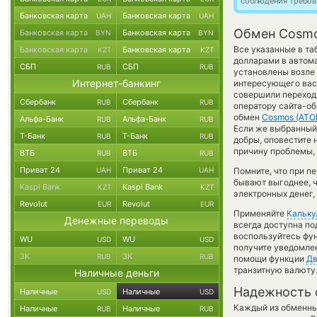
соблюдения требов
Банковская карта
Банковская карта
UAH
UAH
Обмен Cosmo
Банковская карта
Банковская карта
BYN
BYN
Все указанные в т
Банковская карта
Банковская карта
KZT
KZT
долларами в автома
СБП
СБП
RUB
RUB
установлены возле 
Интернет-банкинг
интересующего вас 
совершили переход 
Сбербанк
Сбербанк
RUB
RUB
оператору сайта-об
обмен
Cosmos (ATO
Альфа-Банк
Альфа-Банк
RUB
RUB
Если же выбранный в
Т-Банк
Т-Банк
RUB
RUB
добры, оповестите
причину проблемы, 
ВТБ
ВТБ
RUB
RUB
Приват 24
Приват 24
UAH
UAH
Помните, что при п
бывают выгоднее, ч
Kaspi Bank
Kaspi Bank
KZT
KZT
электронных денег,
Revolut
Revolut
EUR
EUR
Применяйте
Кальку
Денежные переводы
всегда доступна п
воспользуйтесь фу
WU
WU
USD
USD
получите уведомлен
ЗК
ЗК
RUB
RUB
помощи функции
Дв
транзитную валюту
Наличные деньги
Надежность 
Наличные
Наличные
USD
USD
Каждый из обменны
Наличные
Наличные
RUB
RUB