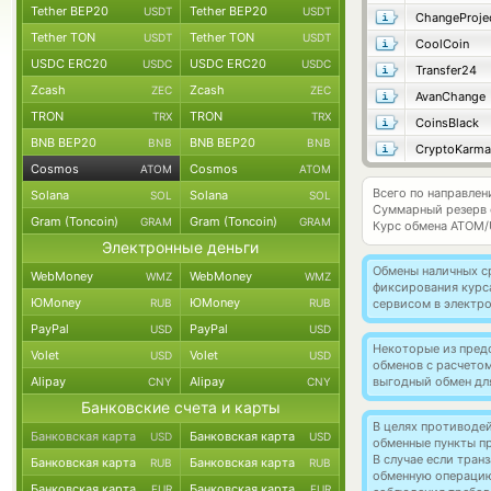
Tether BEP20
Tether BEP20
USDT
USDT
ChangeProje
Tether TON
Tether TON
USDT
USDT
CoolCoin
USDC ERC20
USDC ERC20
USDC
USDC
Transfer24
Zcash
Zcash
ZEC
ZEC
AvanChange
TRON
TRON
TRX
TRX
CoinsBlack
BNB BEP20
BNB BEP20
BNB
BNB
CryptoKarma
Cosmos
Cosmos
ATOM
ATOM
Всего по направле
Solana
Solana
SOL
SOL
Суммарный резерв
Gram (Toncoin)
Gram (Toncoin)
GRAM
GRAM
Курс обмена
ATOM/
Электронные деньги
Обмены наличных с
WebMoney
WebMoney
WMZ
WMZ
фиксирования курс
ЮMoney
ЮMoney
RUB
RUB
сервисом в электр
PayPal
PayPal
USD
USD
Некоторые из пред
Volet
Volet
USD
USD
обменов с расчето
Alipay
Alipay
выгодный обмен дл
CNY
CNY
Банковские счета и карты
В целях противоде
Банковская карта
Банковская карта
USD
USD
обменные пункты п
В случае если тра
Банковская карта
Банковская карта
RUB
RUB
обменную операци
Банковская карта
Банковская карта
EUR
EUR