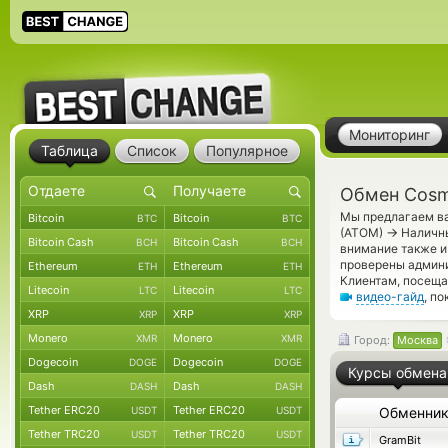
Мониторинг
Таблица
Список
Популярное
Обмен Cosm
Мы предлагаем ва
Bitcoin
Bitcoin
BTC
BTC
→
(ATOM)
Наличны
Bitcoin Cash
Bitcoin Cash
BCH
BCH
внимание также и
проверены админ
Ethereum
Ethereum
ETH
ETH
Клиентам, посеща
Litecoin
Litecoin
LTC
LTC
видео-гайд
, п
XRP
XRP
XRP
XRP
Monero
Monero
XMR
XMR
Город:
Москва
Dogecoin
Dogecoin
DOGE
DOGE
Курсы обмена
Dash
Dash
DASH
DASH
Tether ERC20
Tether ERC20
USDT
USDT
Обменни
Tether TRC20
Tether TRC20
USDT
USDT
GramBit