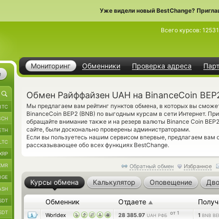
Уже видели новый BestChange? Пригла
Всего курсов:
1253
Мониторинг
Обменники
Проверка адреса
Пар
е
Обмен Райффайзен UAH на BinanceCoin BEP
Мы предлагаем вам рейтинг пунктов обмена, в которых вы сможе
BTC
BinanceCoin BEP2 (BNB) по выгодным курсам в сети Интернет. Пр
BCH
обращайте внимание также и на резерв валюты Binance Coin BEP
сайте, были досконально проверены администраторами.
ETH
Если вы пользуетесь нашим сервисом впервые, предлагаем вам 
LTC
рассказывающее обо всех функциях BestChange.
XRP
XMR
Обратный обмен
Избранное
OGE
Курсы обмена
Калькулятор
Оповещение
Дво
ASH
SDT
Обменник
Отдаете
Получ
▲
SDT
от 1
Worldex
28 385.97
1
UAH РФБ
BNB BE