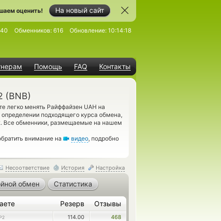
На новый сайт
шаем оценить!
140
Обменников:
616
Обновление:
10:14:18
тнерам
Помощь
FAQ
Контакты
2 (BNB)
те легко менять Райффайзен UAH на
и определении подходящего курса обмена,
2. Все обменники, размещаемые на нашем
обратить внимание на
видео
, подробно
Несоответствие
История
Настройка
йной обмен
Статистика
аете
Резерв
Отзывы
114.00
468
P2