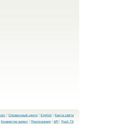
Блог
|
Справочный центр
|
English
|
Карта сайта
Конвертер валют
|
Приложения
|
API
|
Push TX