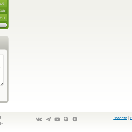
RUB
EUR
UAH
!
Новости
|
8+