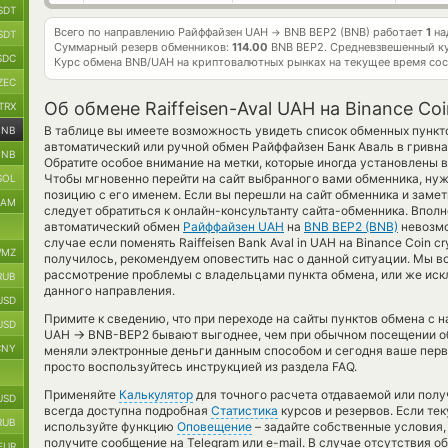
SDT
Всего по направлению Райффайзен UAH
BNB BEP2 (BNB) работает
1
на
→
SDT
Суммарный резерв обменников:
114.00
BNB BEP2.
Средневзвешенный к
SDC
Курс обмена
BNB/UAH
на криптовалютных рынках на текущее время со
ZEC
Об обмене Raiffeisen-Aval UAH на Binance Co
TRX
В таблице вы имеете возможность увидеть список обменных пункт
BNB
автоматический или ручной обмен Райффайзен Банк Аваль в гривн
BNB
Обратите особое внимание на метки, которые иногда установлены в
Чтобы мгновенно перейти на сайт выбранного вами обменника, ну
SOL
позицию с его именем. Если вы перешли на сайт обменника и заме
RAM
следует обратиться к онлайн-консультанту сайта-обменника. Вполн
автоматический обмен
Райффайзен UAH
на
BNB BEP2 (BNB)
невозмо
случае если поменять Raiffeisen Bank Aval in UAH на Binance Coin cr
MZ
получилось, рекомендуем оповестить нас о данной ситуации. Мы 
рассмотрение проблемы с владельцами пункта обмена, или же иск
RUB
данного направления.
USD
Примите к сведению, что при переходе на сайты пунктов обмена с
USD
→
UAH
BNB-BEP2 бывают выгоднее, чем при обычном посещении обм
CNY
меняли электронные деньги данным способом и сегодня ваше пер
просто воспользуйтесь инструкцией из раздела FAQ.
Применяйте
Калькулятор
для точного расчета отдаваемой или пол
USD
всегда доступна подробная
Статистика
курсов и резервов. Если те
RUB
используйте функцию
Оповещение
– задайте собственные условия,
получите сообщение на Telegram или e-mail. В случае отсутствия 
EUR