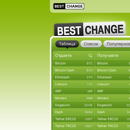
Таблица
Список
Популярно
Bitcoin
Bitcoin
BTC
Bitcoin Cash
Bitcoin Cash
BCH
Ethereum
Ethereum
ETH
Litecoin
Litecoin
LTC
XRP
XRP
XRP
Monero
Monero
XMR
Dogecoin
Dogecoin
DOGE
D
Dash
Dash
DASH
D
Tether ERC20
Tether ERC20
USDT
U
Tether TRC20
Tether TRC20
USDT
U