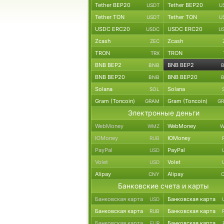
Tether BEP20
Tether BEP20
USDT
U
Tether TON
Tether TON
USDT
U
USDC ERC20
USDC ERC20
USDC
U
Zcash
Zcash
ZEC
TRON
TRON
TRX
BNB BEP2
BNB BEP2
BNB
BNB BEP20
BNB BEP20
BNB
Solana
Solana
SOL
Gram (Toncoin)
Gram (Toncoin)
GRAM
G
Электронные деньги
WebMoney
WebMoney
WMZ
W
ЮMoney
ЮMoney
RUB
PayPal
PayPal
USD
Volet
Volet
USD
Alipay
Alipay
CNY
Банковские счета и карты
Банковская карта
Банковская карта
USD
Банковская карта
Банковская карта
RUB
Банковская карта
Банковская карта
EUR