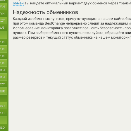
обмен
вы найдете оптимальный вариант двух обменов через транзи
UAH
Надежность обменников
BYN
Каждый из обменных пунктов, присутствующих на нашем сайте, бы
KZT
при этом команда BestChange непрерывно следит за надлежащим и
RUB
Использование мониторинга позволяет повысить безопасность пр
пунктах. При выборе обменного пункта, пожалуйста, обращайте вн
размер резервов и текущий статус обменника на нашем мониторинг
RUB
RUB
RUB
RUB
UAH
UAH
KZT
EUR
USD
RUB
USD