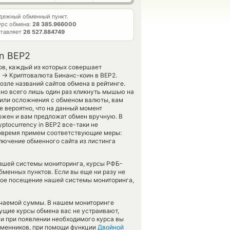
дежный обменный пункт.
урс обмена:
28 385.966000
ставляет
26 527.884749
in BEP2
ов, каждый из которых совершает
→
а
Криптовалюта Бинанс-коин в BEP2.
озле названий сайтов обмена в рейтинге.
жно всего лишь один раз кликнуть мышью на
тили осложнения с обменом валюты, вам
е вероятно, что на данный момент
жен и вам предложат обмен вручную. В
yptocurrency in BEP2 все-таки не
вовремя примем соответствующие меры:
лючение обменного сайта из листинга
 нашей системы мониторинга, курсы РФБ-
енных пунктов. Если вы еще ни разу не
вое посещение нашей системы мониторинга,
учаемой суммы. В нашем мониторинге
кущие курсы обмена вас не устраивают,
 и при появлении необходимого курса вы
обменников, при помощи функции
Двойной