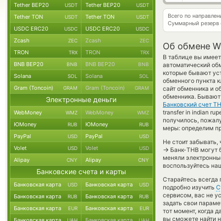
Tether BEP20
Tether BEP20
USDT
USDT
Всего по направлен
Tether TON
Tether TON
USDT
USDT
Суммарный резерв
USDC ERC20
USDC ERC20
USDC
USDC
Zcash
Zcash
ZEC
ZEC
Об обмене Wir
TRON
TRON
TRX
TRX
В таблице вы имеет
BNB BEP20
BNB BEP20
BNB
BNB
автоматический об
которые бывают уст
Solana
Solana
SOL
SOL
обменного пункта к
Gram (Toncoin)
Gram (Toncoin)
GRAM
GRAM
сайт обменника и о
обменника. Бывают 
Электронные деньги
Банковский счет T
transfer in indian r
WebMoney
WebMoney
WMZ
WMZ
получилось, пожал
ЮMoney
ЮMoney
RUB
RUB
меры: определим пр
PayPal
PayPal
USD
USD
Не стоит забывать,
Volet
Volet
USD
USD
→
Банк-THB могут б
меняли электронные
Alipay
Alipay
CNY
CNY
воспользуйтесь наш
Банковские счета и карты
Старайтесь всегда
Банковская карта
Банковская карта
USD
USD
подробно изучить
С
сервисом, вас не у
Банковская карта
Банковская карта
RUB
RUB
задать свои параме
Банковская карта
Банковская карта
EUR
EUR
тот момент, когда 
вы сможете найти н
Банковская карта
Банковская карта
UAH
UAH