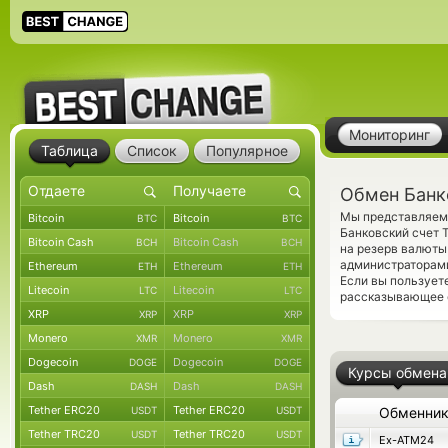
Мониторинг
Таблица
Список
Популярное
Обмен Банк
Мы представляем 
Bitcoin
Bitcoin
BTC
BTC
Банковский счет 
Bitcoin Cash
Bitcoin Cash
BCH
BCH
на резерв валюты 
администраторам
Ethereum
Ethereum
ETH
ETH
Если вы пользует
Litecoin
Litecoin
LTC
LTC
рассказывающее о
XRP
XRP
XRP
XRP
Monero
Monero
XMR
XMR
Dogecoin
Dogecoin
DOGE
DOGE
Курсы обмена
Dash
Dash
DASH
DASH
Tether ERC20
Tether ERC20
USDT
USDT
Обменни
Tether TRC20
Tether TRC20
USDT
USDT
Ex-ATM24