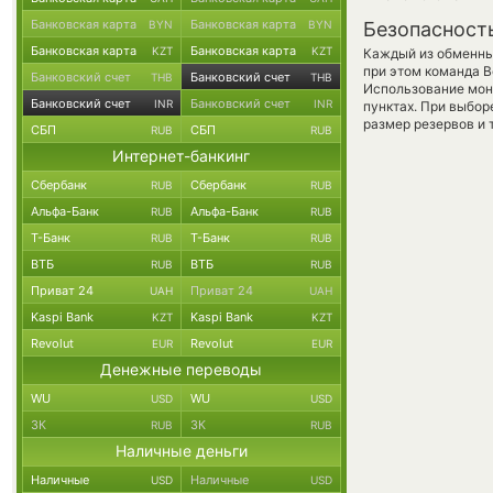
Банковская карта
Банковская карта
BYN
BYN
Безопасност
Банковская карта
Банковская карта
KZT
KZT
Каждый из обменны
при этом команда 
Банковский счет
Банковский счет
THB
THB
Использование мон
Банковский счет
Банковский счет
INR
INR
пунктах. При выбор
размер резервов и 
СБП
СБП
RUB
RUB
Интернет-банкинг
Сбербанк
Сбербанк
RUB
RUB
Альфа-Банк
Альфа-Банк
RUB
RUB
Т-Банк
Т-Банк
RUB
RUB
ВТБ
ВТБ
RUB
RUB
Приват 24
Приват 24
UAH
UAH
Kaspi Bank
Kaspi Bank
KZT
KZT
Revolut
Revolut
EUR
EUR
Денежные переводы
WU
WU
USD
USD
ЗК
ЗК
RUB
RUB
Наличные деньги
Наличные
Наличные
USD
USD