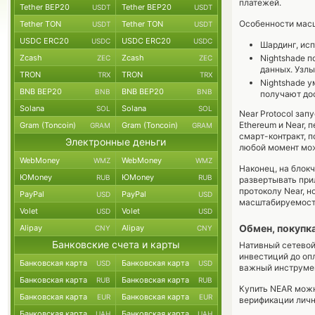
платежей.
Tether BEP20
Tether BEP20
USDT
USDT
Особенности масш
Tether TON
Tether TON
USDT
USDT
USDC ERC20
USDC ERC20
USDC
USDC
Шардинг, исп
Zcash
Zcash
Nightshade п
ZEC
ZEC
данных. Узлы
TRON
TRON
TRX
TRX
Nightshade у
BNB BEP20
BNB BEP20
BNB
BNB
получают до
Solana
Solana
SOL
SOL
Near Protocol за
Ethereum и Near, 
Gram (Toncoin)
Gram (Toncoin)
GRAM
GRAM
смарт-контракт, 
Электронные деньги
любой момент мож
WebMoney
WebMoney
WMZ
WMZ
Наконец, на блок
ЮMoney
ЮMoney
RUB
RUB
развертывать при
протоколу Near, 
PayPal
PayPal
USD
USD
масштабируемость
Volet
Volet
USD
USD
Обмен, покупк
Alipay
Alipay
CNY
CNY
Банковские счета и карты
Нативный сетевой
инвестиций до опл
Банковская карта
Банковская карта
USD
USD
важный инструмен
Банковская карта
Банковская карта
RUB
RUB
Купить NEAR можн
Банковская карта
Банковская карта
EUR
EUR
верификации личн
Банковская карта
Банковская карта
UAH
UAH