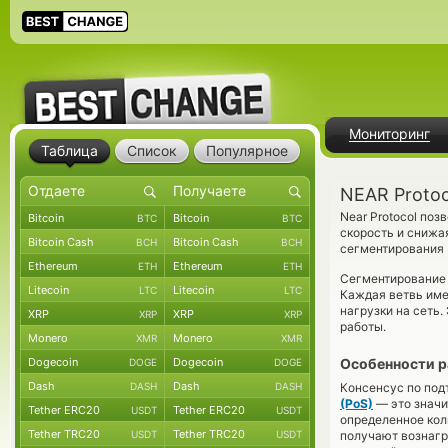
Мониторинг
Таблица
Список
Популярное
NEAR Proto
Near Protocol по
Bitcoin
Bitcoin
BTC
BTC
скорость и снижа
Bitcoin Cash
Bitcoin Cash
BCH
BCH
сегментирования (
Ethereum
Ethereum
ETH
ETH
Сегментирование 
Litecoin
Litecoin
LTC
LTC
Каждая ветвь име
нагрузки на сеть
XRP
XRP
XRP
XRP
работы.
Monero
Monero
XMR
XMR
Dogecoin
Dogecoin
Особенности р
DOGE
DOGE
Dash
Dash
DASH
DASH
Консенсус по под
(PoS)
— это значи
Tether ERC20
Tether ERC20
USDT
USDT
определенное кол
Tether TRC20
Tether TRC20
USDT
USDT
получают вознагр