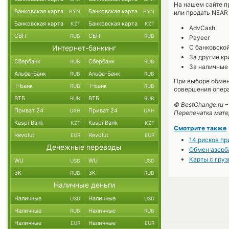
На нашем сайте п
Банковская карта
Банковская карта
BYN
BYN
или продать NEAR 
Банковская карта
Банковская карта
KZT
KZT
AdvCash
СБП
СБП
RUB
RUB
Payeer
Интернет-банкинг
С банковско
За другие к
Сбербанк
Сбербанк
RUB
RUB
За наличные 
Альфа-Банк
Альфа-Банк
RUB
RUB
При выборе обмен
Т-Банк
Т-Банк
RUB
RUB
совершения опера
ВТБ
ВТБ
RUB
RUB
© BestChange.ru 
Приват 24
Приват 24
UAH
UAH
Перепечатка мате
Kaspi Bank
Kaspi Bank
KZT
KZT
Смотрите также
Revolut
Revolut
EUR
EUR
14 рисков пр
Денежные переводы
Oбмен азерб
Карты с груз
WU
WU
USD
USD
ЗК
ЗК
RUB
RUB
Наличные деньги
Наличные
Наличные
USD
USD
Наличные
Наличные
RUB
RUB
Наличные
Наличные
EUR
EUR