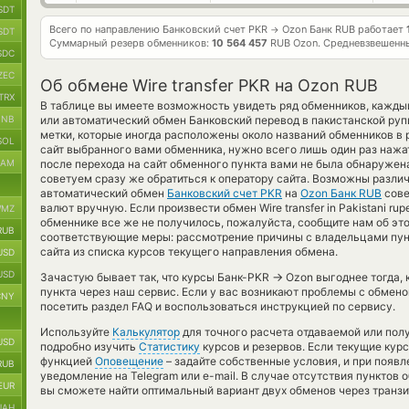
SDT
Всего по направлению Банковский счет PKR
Ozon Банк RUB работает
→
SDT
Суммарный резерв обменников:
10 564 457
RUB Ozon.
Средневзвешенны
SDC
ZEC
Об обмене Wire transfer PKR на Ozon RUB
TRX
В таблице вы имеете возможность увидеть ряд обменников, кажды
BNB
или автоматический обмен Банковский перевод в пакистанской ру
метки, которые иногда расположены около названий обменников в 
SOL
сайт выбранного вами обменника, нужно всего лишь один раз нажа
RAM
после перехода на сайт обменного пункта вами не была обнаруже
советуем сразу же обратиться к оператору сайта. Возможны различ
автоматический обмен
Банковский счет PKR
на
Ozon Банк RUB
сове
валют вручную. Если произвести обмен Wire transfer in Pakistani ru
MZ
обменнике все же не получилось, пожалуйста, сообщите нам об эт
RUB
соответствующие меры: рассмотрение причины с владельцами пун
сайта из списка курсов текущего направления обмена.
USD
USD
→
Зачастую бывает так, что курсы Банк-PKR
Ozon выгоднее тогда, 
пункта через наш сервис. Если у вас возникают проблемы с обмен
CNY
посетить раздел FAQ и воспользоваться инструкцией по сервису.
Используйте
Калькулятор
для точного расчета отдаваемой или по
USD
подробно изучить
Статистику
курсов и резервов. Если текущие кур
функцией
Оповещение
– задайте собственные условия, и при появ
RUB
уведомление на Telegram или e-mail. В случае отсутствия пунктов
EUR
вы сможете найти оптимальный вариант двух обменов через транз
UAH