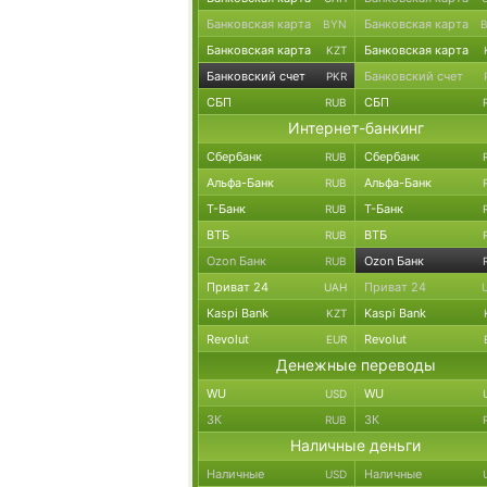
Банковская карта
Банковская карта
BYN
Банковская карта
Банковская карта
KZT
Банковский счет
Банковский счет
PKR
СБП
СБП
RUB
Интернет-банкинг
Сбербанк
Сбербанк
RUB
Альфа-Банк
Альфа-Банк
RUB
Т-Банк
Т-Банк
RUB
ВТБ
ВТБ
RUB
Ozon Банк
Ozon Банк
RUB
Приват 24
Приват 24
UAH
Kaspi Bank
Kaspi Bank
KZT
Revolut
Revolut
EUR
Денежные переводы
WU
WU
USD
ЗК
ЗК
RUB
Наличные деньги
Наличные
Наличные
USD