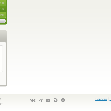
RUB
EUR
UAH
!
Новости
|
8+