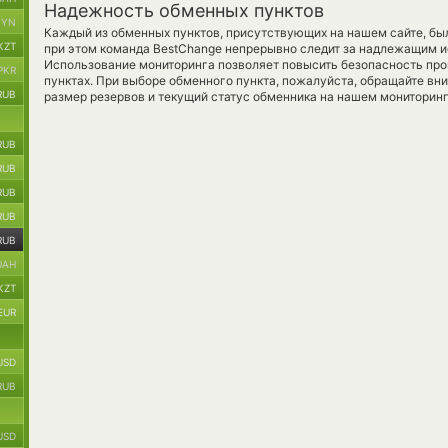
Надежность обменных пунктов
BYN
Каждый из обменных пунктов, присутствующих на нашем сайте, бы
KZT
при этом команда BestChange непрерывно следит за надлежащим и
Использование мониторинга позволяет повысить безопасность пр
PKR
пунктах. При выборе обменного пункта, пожалуйста, обращайте вн
RUB
размер резервов и текущий статус обменника на нашем мониторинг
RUB
RUB
RUB
RUB
RUB
UAH
KZT
EUR
USD
RUB
USD