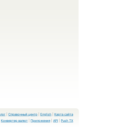
Блог
|
Справочный центр
|
English
|
Карта сайта
Конвертер валют
|
Приложения
|
API
|
Push TX