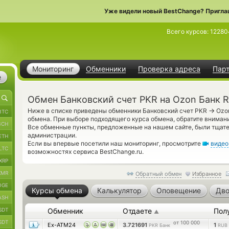
Уже видели новый BestChange? Пригла
Всего курсов:
12280
Мониторинг
Обменники
Проверка адреса
Пар
е
Обмен Банковский счет PKR на Ozon Банк 
→
Ниже в списке приведены обменники Банковский счет PKR
Ozon
BTC
обмена. При выборе подходящего курса обмена, обратите вниман
BCH
Все обменные пункты, предложенные на нашем сайте, были тщат
администрации.
ETH
Если вы впервые посетили наш мониторинг, просмотрите
видео
LTC
возможностях сервиса BestChange.ru.
XRP
XMR
Обратный обмен
Избранное
OGE
Курсы обмена
Калькулятор
Оповещение
Дво
ASH
SDT
Обменник
Отдаете
Пол
▲
SDT
от 100 000
Ex-ATM24
3.721691
1
PKR Банк
RUB 