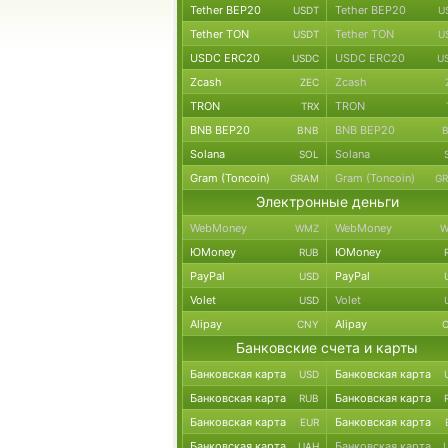
Tether BEP20
Tether BEP20
USDT
U
Tether TON
Tether TON
USDT
U
USDC ERC20
USDC ERC20
USDC
U
Zcash
Zcash
ZEC
TRON
TRON
TRX
BNB BEP20
BNB BEP20
BNB
Solana
Solana
SOL
Gram (Toncoin)
Gram (Toncoin)
GRAM
G
Электронные деньги
WebMoney
WebMoney
WMZ
W
ЮMoney
ЮMoney
RUB
PayPal
PayPal
USD
Volet
Volet
USD
Alipay
Alipay
CNY
Банковские счета и карты
Банковская карта
Банковская карта
USD
Банковская карта
Банковская карта
RUB
Банковская карта
Банковская карта
EUR
Банковская карта
Банковская карта
UAH