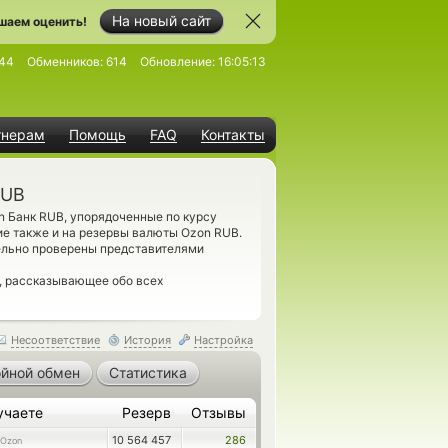
На новый сайт
шаем оценить!
44
Обменников:
614
Обновление:
16:05:13
тнерам
Помощь
FAQ
Контакты
RUB
 Банк RUB, упорядоченные по курсу
ие также и на резервы валюты Ozon RUB.
ельно проверены представителями
, рассказывающее обо всех
Несоответствие
История
Настройка
йной обмен
Статистика
учаете
Резерв
Отзывы
10 564 457
286
Ozon