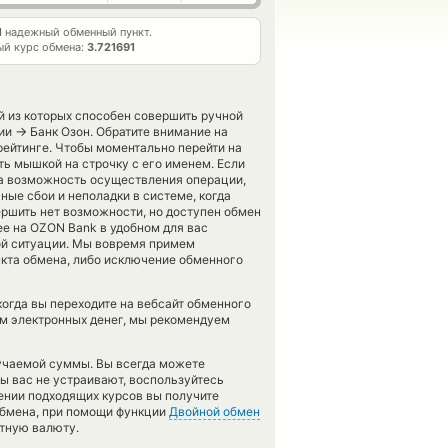
1
надежный обменный пункт.
й курс обмена:
3.721691
й из которых способен совершить ручной
→
пии
Банк Озон. Обратите внимание на
рейтинге. Чтобы моментально перейти на
ть мышкой на строчку с его именем. Если
на возможность осуществления операции,
ные сбои и неполадки в системе, когда
ршить нет возможности, но доступен обмен
pee на OZON Bank в удобном для вас
ой ситуации. Мы вовремя примем
кта обмена, либо исключение обменного
когда вы переходите на вебсайт обменного
ом электронных денег, мы рекомендуем
лучаемой суммы. Вы всегда можете
сы вас не устраивают, воспользуйтесь
лении подходящих курсов вы получите
 обмена, при помощи функции
Двойной обмен
итную валюту.