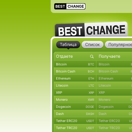
Таблица
Список
Популярно
Bitcoin
Bitcoin
BTC
Bitcoin Cash
Bitcoin Cash
BCH
Ethereum
Ethereum
ETH
Litecoin
Litecoin
LTC
XRP
XRP
XRP
Monero
Monero
XMR
Dogecoin
Dogecoin
DOGE
D
Dash
Dash
DASH
D
Tether ERC20
Tether ERC20
USDT
U
Tether TRC20
Tether TRC20
USDT
U