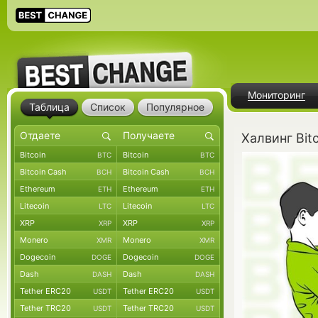
Мониторинг
Таблица
Список
Популярное
Халвинг Bit
Bitcoin
Bitcoin
BTC
BTC
Bitcoin Cash
Bitcoin Cash
BCH
BCH
Ethereum
Ethereum
ETH
ETH
Litecoin
Litecoin
LTC
LTC
XRP
XRP
XRP
XRP
Monero
Monero
XMR
XMR
Dogecoin
Dogecoin
DOGE
DOGE
Dash
Dash
DASH
DASH
Tether ERC20
Tether ERC20
USDT
USDT
Tether TRC20
Tether TRC20
USDT
USDT