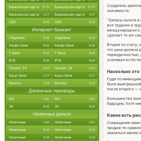
Создатель крипто
Банковская карта
Банковская карта
BYN
BYN
значимость:
Банковская карта
Банковская карта
KZT
KZT
"Запасы золота в
СБП
СБП
RUB
RUB
все труднее и тр
Интернет-банкинг
международного с
сделает то же сам
Сбербанк
Сбербанк
RUB
RUB
Вторая по счету, 
Альфа-Банк
Альфа-Банк
RUB
RUB
что цена должна р
Т-Банк
Т-Банк
RUB
RUB
периодичностью, 
усиливая естеств
ВТБ
ВТБ
RUB
RUB
Приват 24
Приват 24
UAH
UAH
Насколько это
Kaspi Bank
Kaspi Bank
KZT
KZT
Судя по имеющимс
Revolut
Revolut
EUR
EUR
было выигрышной 
после второго — c
Денежные переводы
Большинство анал
WU
WU
USD
USD
будущем. Хотя ник
ЗК
ЗК
RUB
RUB
Наличные деньги
Какие есть ри
Наличные
Наличные
USD
USD
Сокращение эмисс
продаж по сравне
Наличные
Наличные
RUB
RUB
оказаться менее 
Наличные
Наличные
EUR
EUR