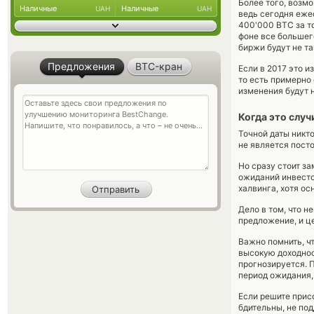
Более того, возм
Наличные
Наличные
UAH
UAH
ведь сегодня еже
400'000 BTC за то
фоне все большег
биржи будут не т
Предложения
BTC-кран
Если в 2017 это 
то есть примерно 
изменения будут 
Когда это случ
Точной даты никто
не является пост
Но сразу стоит за
ожиданий инвесто
халвинга, хотя ос
Дело в том, что 
предложение, и ц
Важно помнить, ч
высокую доходнос
прогнозируется. 
период ожидания,
Если решите прис
бдительны, не по