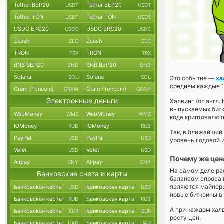
Tether BEP20
Tether BEP20
USDT
USDT
Tether TON
Tether TON
USDT
USDT
USDC ERC20
USDC ERC20
USDC
USDC
Zcash
Zcash
ZEC
ZEC
TRON
TRON
TRX
TRX
BNB BEP20
BNB BEP20
BNB
BNB
Solana
Solana
SOL
SOL
Это событие —
ха
среднем каждые 1
Gram (Toncoin)
Gram (Toncoin)
GRAM
GRAM
Электронные деньги
Халвинг (от англ
выпускаемых битк
WebMoney
WebMoney
WMZ
WMZ
коде криптовалют
ЮMoney
ЮMoney
RUB
RUB
Так, в ближайший 
PayPal
PayPal
USD
USD
уровень годовой и
Volet
Volet
USD
USD
Почему же цен
Alipay
Alipay
CNY
CNY
На самом деле ра
Банковские счета и карты
балансом спроса 
являются майнеры
Банковская карта
Банковская карта
USD
USD
новые биткоины в
Банковская карта
Банковская карта
RUB
RUB
А при каждом хал
Банковская карта
Банковская карта
EUR
EUR
росту цен.
Банковская карта
Банковская карта
UAH
UAH