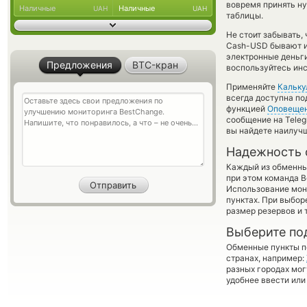
вовремя принять н
Наличные
Наличные
UAH
UAH
таблицы.
Не стоит забывать,
Cash-USD бывают ин
электронные деньг
Предложения
BTC-кран
воспользуйтесь инс
Применяйте
Кальку
всегда доступна п
функцией
Оповеще
сообщение на Teleg
вы найдете наилучш
Надежность 
Каждый из обменны
при этом команда 
Использование мон
пунктах. При выбор
размер резервов и 
Выберите по
Обменные пункты по
странах, например:
разных городах мог
удобнее ввести или