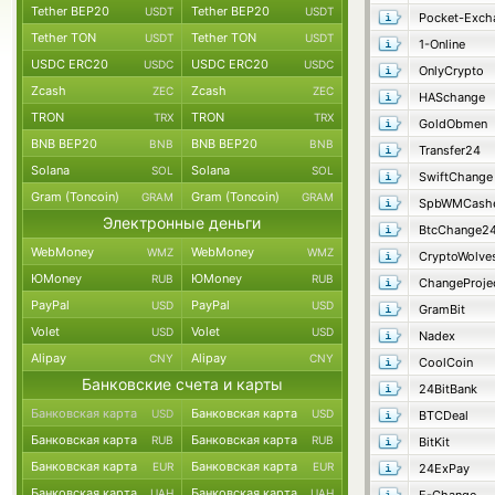
Tether BEP20
Tether BEP20
USDT
USDT
Pocket-Exch
Tether TON
Tether TON
USDT
USDT
1-Online
USDC ERC20
USDC ERC20
USDC
USDC
OnlyCrypto
Zcash
Zcash
ZEC
ZEC
HASchange
TRON
TRON
TRX
TRX
GoldObmen
BNB BEP20
BNB BEP20
BNB
BNB
Transfer24
Solana
Solana
SOL
SOL
SwiftChange
Gram (Toncoin)
Gram (Toncoin)
GRAM
GRAM
SpbWMCash
Электронные деньги
BtcChange2
WebMoney
WebMoney
WMZ
WMZ
CryptoWolve
ЮMoney
ЮMoney
RUB
RUB
ChangeProje
PayPal
PayPal
USD
USD
GramBit
Volet
Volet
USD
USD
Nadex
Alipay
Alipay
CNY
CNY
CoolCoin
Банковские счета и карты
24BitBank
Банковская карта
Банковская карта
USD
USD
BTCDeal
Банковская карта
Банковская карта
RUB
RUB
BitKit
Банковская карта
Банковская карта
EUR
EUR
24ExPay
Банковская карта
Банковская карта
UAH
UAH