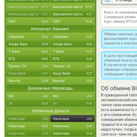
E-Change
Банковская карта
Банковская карта
BYN
BYN
Всего по направлен
Банковская карта
Банковская карта
KZT
KZT
Суммарный резерв
СБП
СБП
Курс обмена
BTC/U
RUB
RUB
Интернет-банкинг
Обмены наличных с
Сбербанк
Сбербанк
RUB
RUB
фиксирования курс
сервисом в электр
Альфа-Банк
Альфа-Банк
RUB
RUB
Т-Банк
Т-Банк
RUB
RUB
В целях противоде
ВТБ
ВТБ
RUB
RUB
обменные пункты п
В случае если тра
Приват 24
Приват 24
UAH
UAH
обменную операци
Kaspi Bank
Kaspi Bank
KZT
KZT
соблюдения требов
Revolut
Revolut
EUR
EUR
Об обмене Bi
Денежные переводы
В приведенной табл
WU
WU
USD
USD
автоматический ил
ЗК
ЗК
RUB
RUB
также свое внимани
есть возможность 
Наличные деньги
с его названием. Е
Наличные
Наличные
USD
USD
совершения обмена,
трудности и на дан
Наличные
Наличные
RUB
RUB
недоступен, тогда 
Наличные
Наличные
EUR
EUR
cash все-таки не у