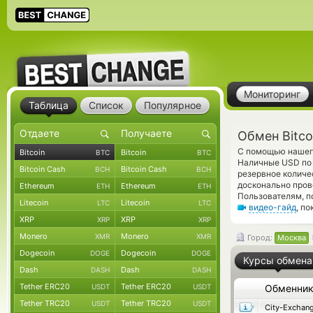
Мониторинг
Таблица
Список
Популярное
Обмен Bitco
С помощью нашего
Bitcoin
Bitcoin
BTC
BTC
Наличные USD по 
Bitcoin Cash
Bitcoin Cash
BCH
BCH
резервное количе
досконально пров
Ethereum
Ethereum
ETH
ETH
Пользователям, п
Litecoin
Litecoin
LTC
LTC
видео-гайд
, п
XRP
XRP
XRP
XRP
Monero
Monero
XMR
XMR
Город:
Москва
Dogecoin
Dogecoin
DOGE
DOGE
Курсы обмена
Dash
Dash
DASH
DASH
Tether ERC20
Tether ERC20
USDT
USDT
Обменни
Tether TRC20
Tether TRC20
USDT
USDT
City-Exchan