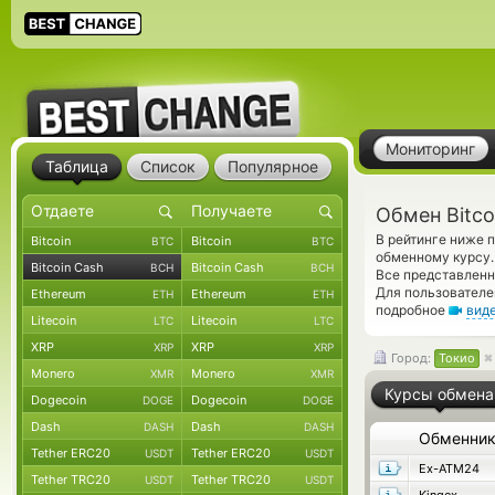
Мониторинг
Таблица
Список
Популярное
Обмен Bitco
В рейтинге ниже 
Bitcoin
Bitcoin
BTC
BTC
обменному курсу.
Bitcoin Cash
Bitcoin Cash
BCH
BCH
Все представлен
Для пользователе
Ethereum
Ethereum
ETH
ETH
подробное
вид
Litecoin
Litecoin
LTC
LTC
XRP
XRP
XRP
XRP
Город:
Токио
Monero
Monero
XMR
XMR
Курсы обмена
Dogecoin
Dogecoin
DOGE
DOGE
Dash
Dash
DASH
DASH
Обменни
Tether ERC20
Tether ERC20
USDT
USDT
Ex-ATM24
Tether TRC20
Tether TRC20
USDT
USDT