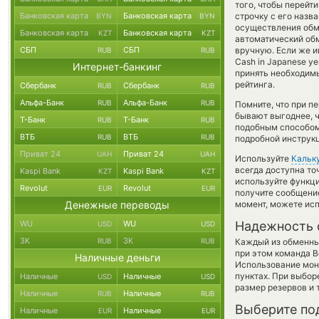
того, чтобы перейт
Банковская карта
Банковская карта
строчку с его назв
BYN
BYN
осуществления обме
Банковская карта
Банковская карта
KZT
KZT
автоматический о
СБП
СБП
вручную. Если же и
RUB
RUB
Cash in Japanese y
Интернет-банкинг
принять необходим
рейтинга.
Сбербанк
Сбербанк
RUB
RUB
Альфа-Банк
Альфа-Банк
RUB
RUB
Помните, что при п
бывают выгоднее, ч
Т-Банк
Т-Банк
RUB
RUB
подобным способом
ВТБ
ВТБ
RUB
RUB
подробной инструкц
Приват 24
Приват 24
UAH
UAH
Используйте
Кальк
всегда доступна т
Kaspi Bank
Kaspi Bank
KZT
KZT
используйте функ
Revolut
Revolut
EUR
EUR
получите сообщение
Денежные переводы
момент, можете ис
WU
WU
Надежность 
USD
USD
ЗК
ЗК
RUB
RUB
Каждый из обменны
при этом команда 
Наличные деньги
Использование мон
пунктах. При выбор
Наличные
Наличные
USD
USD
размер резервов и 
Наличные
Наличные
RUB
RUB
Выберите по
Наличные
Наличные
EUR
EUR