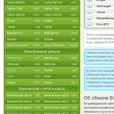
Kingex
Tether BEP20
Tether BEP20
USDT
USDT
UAchanger
Tether TON
Tether TON
USDT
USDT
2rbina
USDC ERC20
USDC ERC20
USDC
USDC
ObmenMone
Zcash
Zcash
ZEC
ZEC
First-BTC
TRON
TRON
TRX
TRX
BNB BEP20
BNB BEP20
BNB
BNB
Всего по направлен
Суммарный резерв
Solana
Solana
SOL
SOL
Курс обмена
BCH/J
Gram (Toncoin)
Gram (Toncoin)
GRAM
GRAM
Электронные деньги
Обмены наличных с
фиксирования курс
WebMoney
WebMoney
WMZ
WMZ
сервисом в электр
ЮMoney
ЮMoney
RUB
RUB
PayPal
PayPal
USD
USD
В целях противоде
обменные пункты п
Volet
Volet
USD
USD
В случае если тра
обменную операци
Alipay
Alipay
CNY
CNY
соблюдения требов
Банковские счета и карты
Банковская карта
Банковская карта
USD
USD
Об обмене Bi
Банковская карта
Банковская карта
RUB
RUB
В приведенной табл
Банковская карта
Банковская карта
автоматический ил
EUR
EUR
обменного пункта о
Банковская карта
Банковская карта
UAH
UAH