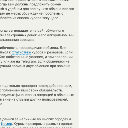
огда вам должны предложить обмен
Cash в удобном для вас пункте обмена все же
одимые меры: обсуждение проблемы с
бсайта из списка курсов текущего
огда вы попадаете на сайт обменного
ом электронных денег и его алгоритмом, мы
ользования сервиса.
шибочность производимого обмена. Для
иться к
Статистике
курсов и резервов. Если
йте собственные условия, и при появлении
 или же на Telegram. Если обменники не
лучший вариант двух обменов при помощи
л тщательно проверен перед добавлением,
сполнением ими своих обязательств.
оводимых финансовых операций в обменных
имание на отзывы других пользователей,
е.
 деньги за наличные во многих городах и
,
Кемер
. Курсы и резервы в разных городах