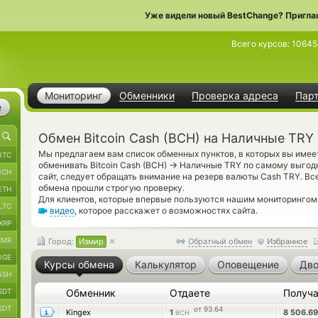
Уже видели новый BestChange? Пригла
Всего курсов:
1064
Мониторинг
Обменники
Проверка адреса
Пар
е
Обмен Bitcoin Cash (BCH) на Наличные TRY
Мы предлагаем вам список обменных пунктов, в которых вы имее
BTC
→
обменивать Bitcoin Cash (BCH)
Наличные TRY по самому выгодн
BCH
сайт, следует обращать внимание на резерв валюты Cash TRY. В
обмена прошли строгую проверку.
ETH
Для клиентов, которые впервые пользуются нашим мониторингом
LTC
видео
, которое расскажет о возможностях сайта.
XRP
XMR
Город:
Измир
Обратный обмен
Избранное
OGE
Курсы обмена
Калькулятор
Оповещение
Дво
ASH
SDT
Обменник
Отдаете
Получ
SDT
от 93.64
Kingex
1
8 506.6
BCH