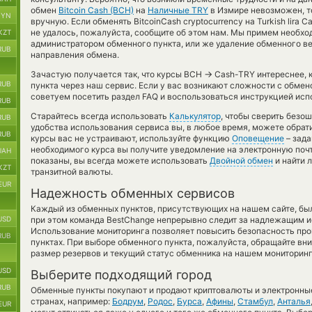
обмен
Bitcoin Cash (BCH)
на
Наличные TRY
в Измире невозможен, т
BYN
вручную. Если обменять BitcoinCash cryptocurrency на Turkish lira 
не удалось, пожалуйста, сообщите об этом нам. Мы примем необх
KZT
администратором обменного пункта, или же удаление обменного ве
RUB
направления обмена.
→
Зачастую получается так, что курсы BCH
Cash-TRY интереснее, к
RUB
пункта через наш сервис. Если у вас возникают сложности с обмен
советуем посетить раздел FAQ и воспользоваться инструкцией исп
RUB
Старайтесь всегда использовать
Калькулятор
, чтобы сверить безо
RUB
удобства использования сервиса вы, в любое время, можете обрат
RUB
курсы вас не устраивают, используйте функцию
Оповещение
– зада
необходимого курса вы получите уведомление на электронную почту
UAH
показаны, вы всегда можете использовать
Двойной обмен
и найти 
KZT
транзитной валюты.
EUR
Надежность обменных сервисов
Каждый из обменных пунктов, присутствующих на нашем сайте, бы
USD
при этом команда BestChange непрерывно следит за надлежащим и
Использование мониторинга позволяет повысить безопасность пр
RUB
пунктах. При выборе обменного пункта, пожалуйста, обращайте вн
размер резервов и текущий статус обменника на нашем мониторинг
USD
Выберите подходящий город
RUB
Обменные пункты покупают и продают криптовалюты и электронные
странах, например:
Бодрум
,
Родос
,
Бурса
,
Афины
,
Стамбул
,
Анталья
EUR