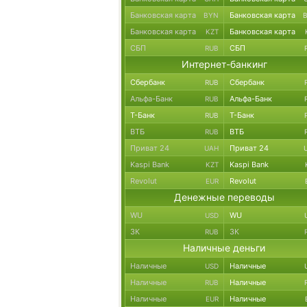
Банковская карта
Банковская карта
BYN
Банковская карта
Банковская карта
KZT
СБП
СБП
RUB
Интернет-банкинг
Сбербанк
Сбербанк
RUB
Альфа-Банк
Альфа-Банк
RUB
Т-Банк
Т-Банк
RUB
ВТБ
ВТБ
RUB
Приват 24
Приват 24
UAH
Kaspi Bank
Kaspi Bank
KZT
Revolut
Revolut
EUR
Денежные переводы
WU
WU
USD
ЗК
ЗК
RUB
Наличные деньги
Наличные
Наличные
USD
Наличные
Наличные
RUB
Наличные
Наличные
EUR