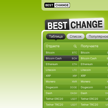
Таблица
Список
Популярно
Bitcoin
Bitcoin
BTC
Bitcoin Cash
Bitcoin Cash
BCH
Ethereum
Ethereum
ETH
Litecoin
Litecoin
LTC
XRP
XRP
XRP
Monero
Monero
XMR
Dogecoin
Dogecoin
DOGE
D
Dash
Dash
DASH
D
Tether ERC20
Tether ERC20
USDT
U
Tether TRC20
Tether TRC20
USDT
U