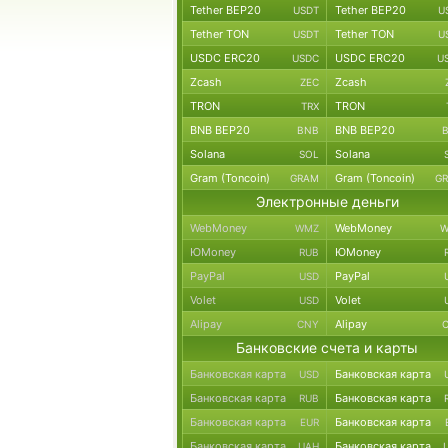
Tether BEP20
Tether BEP20
USDT
U
Tether TON
Tether TON
USDT
U
USDC ERC20
USDC ERC20
USDC
U
Zcash
Zcash
ZEC
TRON
TRON
TRX
BNB BEP20
BNB BEP20
BNB
Solana
Solana
SOL
Gram (Toncoin)
Gram (Toncoin)
GRAM
G
Электронные деньги
WebMoney
WebMoney
WMZ
W
ЮMoney
ЮMoney
RUB
PayPal
PayPal
USD
Volet
Volet
USD
Alipay
Alipay
CNY
Банковские счета и карты
Банковская карта
Банковская карта
USD
Банковская карта
Банковская карта
RUB
Банковская карта
Банковская карта
EUR
Банковская карта
Банковская карта
UAH