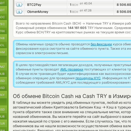
SDT
от 40.04
BTC2Pay
1
8 506.6
BCH
SDT
от 47.26
ObmenMoney
1
8 506.0
BCH
SDC
Всего по направлению Bitcoin Cash (BCH)
Наличные TRY в Измире ра
→
ZEC
Суммарный резерв обменников:
144 161 605
TRY Наличными.
Средневзв
TRX
Курс обмена
BCH/TRY
на криптовалютных рынках на текущее время со
BNB
Обмены наличных средств обычно проводятся
без фиксации
курса обмен
SOL
фиксирования курса смотрите на сайте обменного пункта. Также эта 
RAM
сервисом в электронном письме.
В целях противодействия легализации доходов, полученных преступны
MZ
обменные пункты проводят
AML-проверки
поступающих от клиентов тр
В случае если транзакция будет идентифицирована как высокорискова
RUB
обменную операцию для проведения
процедуры KYC
. Информация по K
USD
соблюдения требований AML/KYC для последующего разблокирования с
USD
CNY
Об обмене Bitcoin Cash на Cash TRY в Измир
В таблице вы можете увидеть ряд обменных пунктов, любой из кот
→
автоматический обмен Криптовалюта Биткоин Кэш
Кэш в турецки
USD
пункта обратите также свое внимание на специальные метки, котор
названий обменников. Вы можете перейти на сайт выбранного вам
RUB
нажатия мышкой по строке с его именем. Если случилось так, что п
EUR
обменников вы не нашли возможности осуществления обмена валют
консультанту. Вероятно, что возникли временные трудности и на д
UAH