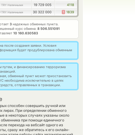
0
19 729 005
4118
TRY Наличными
9
30 322 000
1
1839
TRY Наличными
ботает
3
надежных обменных пункта.
ешенный курс обмена:
8 506.551091
ставляет
10 160.630583
а после создания заявки. Условия
информация будет продублирована обменным
м путем, и финансированию терроризма
анзакций.
нная, обменный пункт может приостановить
YC необходима исключительно в целях
редств, отправленных в транзакции.
е
орых способен совершить ручной или
х лирах. При определении обменного
ые в некоторых случаях указаны около
и обменника при помощи единичного
осле перехода на вебсайт одного из
ы, сразу же обратитесь к его онлайн-
анном этапе работы сайта автоматический