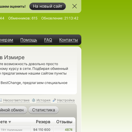
На новый сайт
шаем оценить!
544
Обменников:
615
Обновление:
21:13:42
тнерам
Помощь
FAQ
Контакты
 в Измире
те возможность довольно просто
ому курсу в сети. Подбирая обменный
се предлагаемые нашим сайтом пункты
 BestChange, предлагаем специальное
Несоответствие
История
Настройка
йной обмен
Статистика
аете
Резерв
Отзывы
▼
9
94 110 600
4874
TRY Наличными