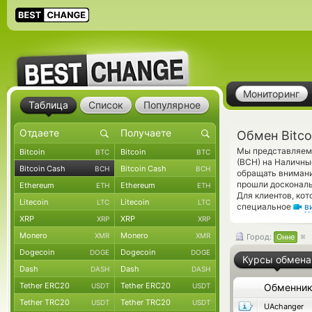
Мониторинг
Таблица
Список
Популярное
Обмен Bitco
Мы представляем 
Bitcoin
Bitcoin
BTC
BTC
(BCH) на Наличны
Bitcoin Cash
Bitcoin Cash
BCH
BCH
обращать внимани
прошли доскональ
Ethereum
Ethereum
ETH
ETH
Для клиентов, ко
Litecoin
Litecoin
LTC
LTC
специальное
в
XRP
XRP
XRP
XRP
Monero
Monero
XMR
XMR
Город:
Онне
Dogecoin
Dogecoin
DOGE
DOGE
Курсы обмена
Dash
Dash
DASH
DASH
Tether ERC20
Tether ERC20
USDT
USDT
Обменни
Tether TRC20
Tether TRC20
USDT
USDT
UAchanger