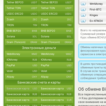
Tether BEP20
Tether BEP20
USDT
USDT
WmMoney
Tether TON
Tether TON
USDT
USDT
First-BTC
USDC ERC20
USDC ERC20
USDC
USDC
Kingex
Zcash
Zcash
ZEC
ZEC
Ex-ATM24
TRON
TRON
TRX
TRX
Всего по направлен
BNB BEP20
BNB BEP20
BNB
BNB
Суммарный резерв
Solana
Solana
SOL
SOL
Курс обмена
BCH/U
Gram (Toncoin)
Gram (Toncoin)
GRAM
GRAM
Обмены наличных с
Электронные деньги
фиксирования курс
WebMoney
WebMoney
WMZ
WMZ
сервисом в электр
ЮMoney
ЮMoney
RUB
RUB
В целях противоде
PayPal
PayPal
USD
USD
обменные пункты п
Volet
Volet
В случае если тра
USD
USD
обменную операци
Alipay
Alipay
CNY
CNY
соблюдения требов
Банковские счета и карты
Об обмене Bi
Банковская карта
Банковская карта
USD
USD
Банковская карта
Банковская карта
Все перечисленные
RUB
RUB
→
Кэш долларами в 
Банковская карта
Банковская карта
EUR
EUR
свое внимание на м
Банковская карта
Банковская карта
интересующего вас 
UAH
UAH