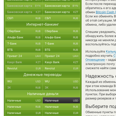
Если после переход
Банковская карта
Банковская карта
BYN
BYN
обратитесь к его а
Банковская карта
Банковская карта
обмен
Bitcoin Cash 
KZT
KZT
Если же обменять B
СБП
СБП
RUB
RUB
об этой ситуации.
Интернет-банкинг
обмена, либо удале
Сбербанк
Сбербанк
RUB
RUB
Спешим уведомить,
обнаружить более 
Альфа-Банк
Альфа-Банк
RUB
RUB
никогда не меняли 
Т-Банк
Т-Банк
RUB
RUB
воспользуйтесь под
ВТБ
ВТБ
RUB
RUB
Используйте
Кальк
подробно изучить
С
Приват 24
Приват 24
UAH
UAH
Оповещение
– зада
Kaspi Bank
Kaspi Bank
KZT
KZT
электронную почту 
сможете найти сам
Revolut
Revolut
EUR
EUR
Денежные переводы
Надежность 
WU
WU
USD
USD
Каждый из обменны
при этом команда 
ЗК
ЗК
RUB
RUB
Использование мон
Наличные деньги
пунктах. При выбор
размер резервов и 
Наличные
Наличные
USD
USD
Выберите по
Наличные
Наличные
RUB
RUB
Обменные пункты по
Наличные
Наличные
EUR
EUR