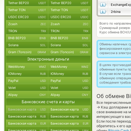
Tether BEP20
Tether BEP20
USDT
USDT
ExchangeExp
Tether TON
Tether TON
USDT
USDT
2rbina
USDC ERC20
USDC ERC20
USDC
USDC
Всего по направлен
Zcash
Zcash
ZEC
ZEC
Суммарный резерв
TRON
TRON
TRX
TRX
Курс обмена
BCH/U
BNB BEP20
BNB BEP20
BNB
BNB
Обмены наличных с
Solana
Solana
SOL
SOL
фиксирования курс
Gram (Toncoin)
Gram (Toncoin)
GRAM
GRAM
сервисом в электр
Электронные деньги
В целях противоде
WebMoney
WebMoney
WMZ
WMZ
обменные пункты п
ЮMoney
ЮMoney
В случае если тра
RUB
RUB
обменную операци
PayPal
PayPal
USD
USD
соблюдения требов
Volet
Volet
USD
USD
Alipay
Alipay
CNY
CNY
Об обмене Bi
Банковские счета и карты
Все перечисленные
→
Кэш долларами в 
Банковская карта
Банковская карта
USD
USD
свое внимание на м
Банковская карта
Банковская карта
интересующего вас 
RUB
RUB
Если после переход
Банковская карта
Банковская карта
EUR
EUR
обратитесь к его а
Банковская карта
Банковская карта
обмен
Bitcoin Cash 
UAH
UAH