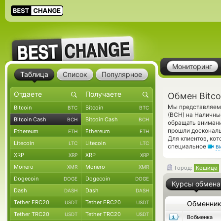
Мониторинг
Таблица
Список
Популярное
Обмен Bitco
Мы представляем 
Bitcoin
Bitcoin
BTC
BTC
(BCH) на Наличны
Bitcoin Cash
Bitcoin Cash
BCH
BCH
обращать внимани
прошли доскональ
Ethereum
Ethereum
ETH
ETH
Для клиентов, ко
Litecoin
Litecoin
LTC
LTC
специальное
в
XRP
XRP
XRP
XRP
Monero
Monero
XMR
XMR
Город:
Кошице
Dogecoin
Dogecoin
DOGE
DOGE
Курсы обмена
Dash
Dash
DASH
DASH
Tether ERC20
Tether ERC20
USDT
USDT
Обменни
Tether TRC20
Tether TRC20
USDT
USDT
Вобменка