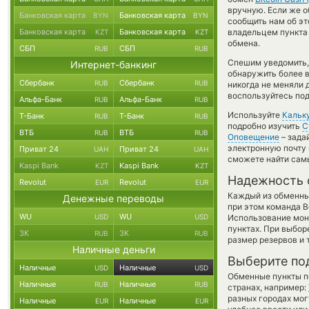
вручную. Если же о
Банковская карта
Банковская карта
BYN
BYN
сообщить нам об э
Банковская карта
Банковская карта
владельцем пункта 
KZT
KZT
обмена.
СБП
СБП
RUB
RUB
Спешим уведомить,
Интернет-банкинг
обнаружить более 
Сбербанк
Сбербанк
RUB
RUB
никогда не меняли 
воспользуйтесь под
Альфа-Банк
Альфа-Банк
RUB
RUB
Используйте
Кальк
Т-Банк
Т-Банк
RUB
RUB
подробно изучить
С
ВТБ
ВТБ
RUB
RUB
Оповещение
– зада
электронную почту 
Приват 24
Приват 24
UAH
UAH
сможете найти сам
Kaspi Bank
Kaspi Bank
KZT
KZT
Надежность 
Revolut
Revolut
EUR
EUR
Каждый из обменны
Денежные переводы
при этом команда 
WU
WU
USD
USD
Использование мон
пунктах. При выбор
ЗК
ЗК
RUB
RUB
размер резервов и 
Наличные деньги
Выберите по
Наличные
Наличные
USD
USD
Обменные пункты по
Наличные
Наличные
RUB
RUB
странах, например:
разных городах мог
Наличные
Наличные
EUR
EUR