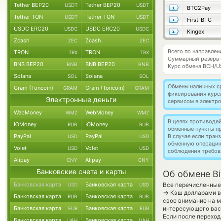
Tether BEP20
Tether BEP20
USDT
USDT
BTC2Pay
Tether TON
Tether TON
USDT
USDT
First-BTC
USDC ERC20
USDC ERC20
USDC
USDC
Kingex
Zcash
Zcash
ZEC
ZEC
Всего по направлен
TRON
TRON
TRX
TRX
Суммарный резерв
BNB BEP20
BNB BEP20
BNB
BNB
Курс обмена
BCH/U
Solana
Solana
SOL
SOL
Обмены наличных с
Gram (Toncoin)
Gram (Toncoin)
GRAM
GRAM
фиксирования курс
Электронные деньги
сервисом в электр
WebMoney
WebMoney
WMZ
WMZ
В целях противоде
ЮMoney
ЮMoney
RUB
RUB
обменные пункты п
PayPal
PayPal
В случае если тра
USD
USD
обменную операци
Volet
Volet
USD
USD
соблюдения требов
Alipay
Alipay
CNY
CNY
Банковские счета и карты
Об обмене Bi
Банковская карта
Банковская карта
Все перечисленные
USD
USD
→
Кэш долларами в 
Банковская карта
Банковская карта
RUB
RUB
свое внимание на м
Банковская карта
Банковская карта
интересующего вас 
EUR
EUR
Если после переход
Банковская карта
Банковская карта
UAH
UAH