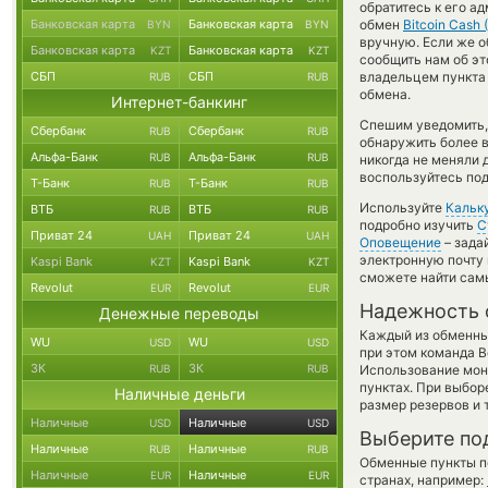
обратитесь к его а
Банковская карта
Банковская карта
обмен
Bitcoin Cash 
BYN
BYN
вручную. Если же о
Банковская карта
Банковская карта
KZT
KZT
сообщить нам об э
СБП
СБП
владельцем пункта 
RUB
RUB
обмена.
Интернет-банкинг
Спешим уведомить,
Сбербанк
Сбербанк
RUB
RUB
обнаружить более 
Альфа-Банк
Альфа-Банк
RUB
RUB
никогда не меняли 
воспользуйтесь под
Т-Банк
Т-Банк
RUB
RUB
Используйте
Кальк
ВТБ
ВТБ
RUB
RUB
подробно изучить
С
Приват 24
Приват 24
UAH
UAH
Оповещение
– зада
электронную почту 
Kaspi Bank
Kaspi Bank
KZT
KZT
сможете найти сам
Revolut
Revolut
EUR
EUR
Надежность 
Денежные переводы
Каждый из обменны
WU
WU
USD
USD
при этом команда 
ЗК
ЗК
RUB
RUB
Использование мон
пунктах. При выбор
Наличные деньги
размер резервов и 
Наличные
Наличные
USD
USD
Выберите по
Наличные
Наличные
RUB
RUB
Обменные пункты по
Наличные
Наличные
EUR
EUR
странах, например: