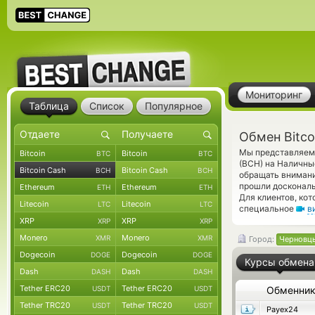
Мониторинг
Таблица
Список
Популярное
Обмен Bitco
Мы представляем 
Bitcoin
Bitcoin
BTC
BTC
(BCH) на Наличны
Bitcoin Cash
Bitcoin Cash
BCH
BCH
обращать внимани
прошли доскональ
Ethereum
Ethereum
ETH
ETH
Для клиентов, ко
Litecoin
Litecoin
LTC
LTC
специальное
в
XRP
XRP
XRP
XRP
Monero
Monero
XMR
XMR
Город:
Черновц
Dogecoin
Dogecoin
DOGE
DOGE
Курсы обмена
Dash
Dash
DASH
DASH
Tether ERC20
Tether ERC20
USDT
USDT
Обменни
Tether TRC20
Tether TRC20
USDT
USDT
Payex24