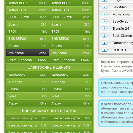
Kingex
Tether BEP20
Tether BEP20
USDT
USDT
BaksMan
Tether TON
Tether TON
USDT
USDT
Монеткинс
USDC ERC20
USDC ERC20
USDC
USDC
EasySwap
Zcash
Zcash
ZEC
ZEC
Transfer24
TRON
TRON
TRX
TRX
Best-Obmen
BNB BEP20
BNB BEP20
BNB
BNB
ObmenMone
Solana
Solana
SOL
SOL
First-BTC
Avalanche
Avalanche
AVAX
AVAX
Gram (Toncoin)
Gram (Toncoin)
GRAM
GRAM
Всего по направлен
Суммарный резерв
Электронные деньги
Курс обмена
AVAX/
WebMoney
WebMoney
WMZ
WMZ
ЮMoney
ЮMoney
RUB
RUB
Обмены наличных с
фиксирования курс
PayPal
PayPal
USD
USD
сервисом в электр
Volet
Volet
USD
USD
Alipay
Alipay
CNY
CNY
В целях противоде
обменные пункты п
Банковские счета и карты
В случае если тра
обменную операци
Банковская карта
Банковская карта
USD
USD
соблюдения требов
Банковская карта
Банковская карта
RUB
RUB
Банковская карта
Банковская карта
EUR
EUR