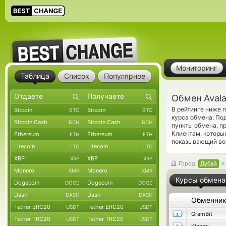
Мониторинг
Таблица
Список
Популярное
Обмен Aval
В рейтинге ниже 
Bitcoin
Bitcoin
BTC
BTC
курса обмена. По
Bitcoin Cash
Bitcoin Cash
BCH
BCH
пункты обмена, п
Клиентам, которы
Ethereum
Ethereum
ETH
ETH
показывающий во
Litecoin
Litecoin
LTC
LTC
XRP
XRP
XRP
XRP
Город:
Дубай
Monero
Monero
XMR
XMR
Курсы обмена
Dogecoin
Dogecoin
DOGE
DOGE
Dash
Dash
DASH
DASH
Обменни
Tether ERC20
Tether ERC20
USDT
USDT
GramBit
Tether TRC20
Tether TRC20
USDT
USDT