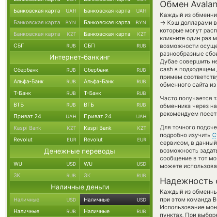
Обмен Avalan
Банковская карта
Банковская карта
UAH
UAH
Каждый из обменник
→
Банковская карта
Банковская карта
Кэш долларами в
BYN
BYN
которые могут расп
Банковская карта
Банковская карта
KZT
KZT
кликните один раз 
СБП
СБП
возможности осущес
RUB
RUB
разнообразные сбои
Интернет-банкинг
Дубае совершить не
cash в подходящем 
Сбербанк
Сбербанк
RUB
RUB
примем соответств
Альфа-Банк
Альфа-Банк
RUB
RUB
обменного сайта из
Т-Банк
Т-Банк
RUB
RUB
Часто получается т
ВТБ
ВТБ
RUB
RUB
обменника через на
рекомендуем посети
Приват 24
Приват 24
UAH
UAH
Для точного подсче
Kaspi Bank
Kaspi Bank
KZT
KZT
подробно изучить
С
Revolut
Revolut
EUR
EUR
сервисом, в данный
Денежные переводы
возможность задать
сообщение в тот мо
WU
WU
USD
USD
можете использов
ЗК
ЗК
RUB
RUB
Надежность 
Наличные деньги
Каждый из обменны
при этом команда 
Наличные
Наличные
USD
USD
Использование мон
Наличные
Наличные
RUB
RUB
пунктах. При выбор