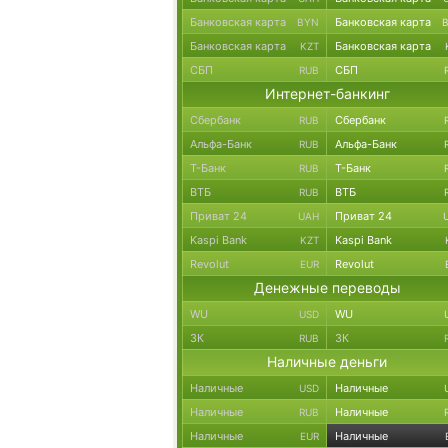
Банковская карта
Банковская карта
BYN
Банковская карта
Банковская карта
KZT
СБП
СБП
RUB
Интернет-банкинг
Сбербанк
Сбербанк
RUB
Альфа-Банк
Альфа-Банк
RUB
Т-Банк
Т-Банк
RUB
ВТБ
ВТБ
RUB
Приват 24
Приват 24
UAH
Kaspi Bank
Kaspi Bank
KZT
Revolut
Revolut
EUR
Денежные переводы
WU
WU
USD
ЗК
ЗК
RUB
Наличные деньги
Наличные
Наличные
USD
Наличные
Наличные
RUB
Наличные
Наличные
EUR