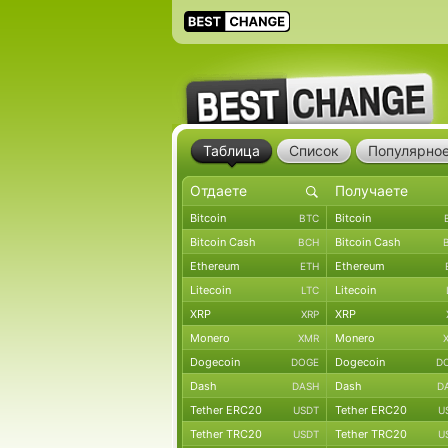
Таблица
Список
Популярно
Bitcoin
Bitcoin
BTC
Bitcoin Cash
Bitcoin Cash
BCH
Ethereum
Ethereum
ETH
Litecoin
Litecoin
LTC
XRP
XRP
XRP
Monero
Monero
XMR
Dogecoin
Dogecoin
DOGE
D
Dash
Dash
DASH
D
Tether ERC20
Tether ERC20
USDT
U
Tether TRC20
Tether TRC20
USDT
U