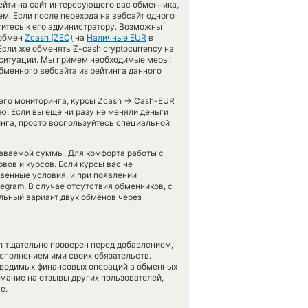
ейти на сайт интересующего вас обменника,
ем. Если после перехода на вебсайт одного
титесь к его администратору. Возможны
 обмен
Zcash (ZEC)
на
Наличные EUR
в
сли же обменять Z-cash cryptocurrency на
я ситуации. Мы примем необходимые меры:
бменного вебсайта из рейтинга данного
→
шего мониторинга, курсы Zcash
Cash-EUR
ю. Если вы еще ни разу не меняли деньги
нга, просто воспользуйтесь специальной
даваемой суммы. Для комфорта работы с
вов и курсов. Если курсы вас не
твенные условия, и при появлении
egram. В случае отсутствия обменников, с
ьный вариант двух обменов через
л тщательно проверен перед добавлением,
сполнением ими своих обязательств.
оводимых финансовых операций в обменных
имание на отзывы других пользователей,
е.