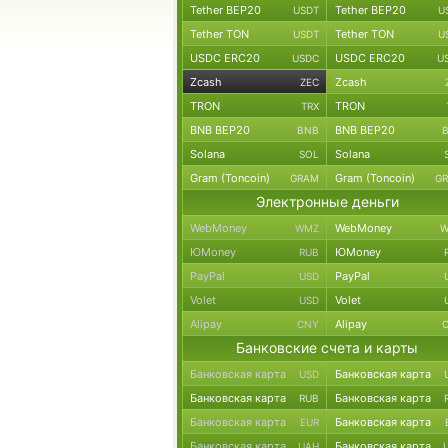
Tether BEP20
Tether BEP20
USDT
U
Tether TON
Tether TON
USDT
U
USDC ERC20
USDC ERC20
USDC
U
Zcash
Zcash
ZEC
TRON
TRON
TRX
BNB BEP20
BNB BEP20
BNB
Solana
Solana
SOL
Gram (Toncoin)
Gram (Toncoin)
GRAM
G
Электронные деньги
WebMoney
WebMoney
WMZ
W
ЮMoney
ЮMoney
RUB
PayPal
PayPal
USD
Volet
Volet
USD
Alipay
Alipay
CNY
Банковские счета и карты
Банковская карта
Банковская карта
USD
Банковская карта
Банковская карта
RUB
Банковская карта
Банковская карта
EUR
Банковская карта
Банковская карта
UAH