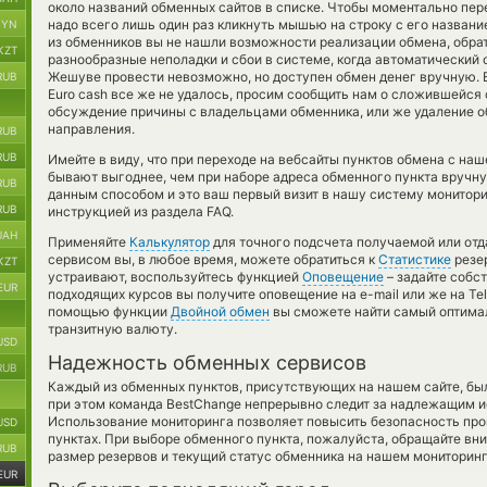
около названий обменных сайтов в списке. Чтобы моментально пер
надо всего лишь один раз кликнуть мышью на строку с его названи
BYN
из обменников вы не нашли возможности реализации обмена, обра
KZT
разнообразные неполадки и сбои в системе, когда автоматический
Жешуве провести невозможно, но доступен обмен денег вручную. Е
RUB
Euro cash все же не удалось, просим сообщить нам о сложившейс
обсуждение причины с владельцами обменника, или же удаление о
направления.
RUB
RUB
Имейте в виду, что при переходе на вебсайты пунктов обмена с на
бывают выгоднее, чем при наборе адреса обменного пункта вручну
RUB
данным способом и это ваш первый визит в нашу систему монитори
RUB
инструкцией из раздела FAQ.
UAH
Применяйте
Калькулятор
для точного подсчета получаемой или от
сервисом вы, в любое время, можете обратиться к
Статистике
резер
KZT
устраивают, воспользуйтесь функцией
Оповещение
– задайте собс
EUR
подходящих курсов вы получите оповещение на e-mail или же на Tel
помощью функции
Двойной обмен
вы сможете найти самый оптимал
транзитную валюту.
USD
Надежность обменных сервисов
RUB
Каждый из обменных пунктов, присутствующих на нашем сайте, бы
при этом команда BestChange непрерывно следит за надлежащим и
Использование мониторинга позволяет повысить безопасность пр
USD
пунктах. При выборе обменного пункта, пожалуйста, обращайте вн
RUB
размер резервов и текущий статус обменника на нашем мониторинг
EUR