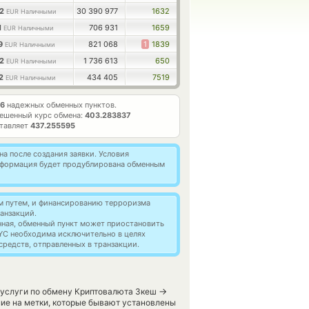
82
30 390 977
1632
EUR Наличными
1
706 931
1659
EUR Наличными
29
821 068
1
1839
EUR Наличными
22
1 736 613
650
EUR Наличными
32
434 405
7519
EUR Наличными
6
надежных обменных пунктов.
ешенный курс обмена:
403.283837
ставляет
437.255595
а после создания заявки. Условия
информация будет продублирована обменным
м путем, и финансированию терроризма
анзакций.
нная, обменный пункт может приостановить
YC необходима исключительно в целях
редств, отправленных в транзакции.
→
 услуги по обмену Криптовалюта Зкеш
ние на метки, которые бывают установлены