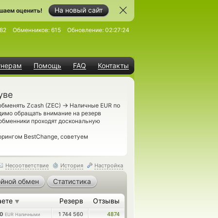
На новый сайт
шаем оценить!
82
Обменников:
615
Обновление:
02:27:24
тнерам
Помощь
FAQ
Контакты
уве
→
обменять Zcash (ZEC)
Наличные EUR по
димо обращать внимание на резерв
обменники проходят доскональную
орингом BestChange, советуем
Несоответствие
История
Настройка
йной обмен
Статистика
аете
Резерв
Отзывы
▼
90
1 744 560
4874
EUR Наличными