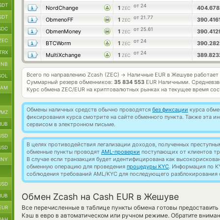
SDT
от 24
NordChange
1
404.67
ZEC
SDT
от 21.77
ObmenoFF
1
390.416
ZEC
SDC
от 25.61
ObmenMoney
1
390.41
ZEC
ZEC
от 24
BTCWorm
1
390.28
ZEC
TRX
от 24
MultiXchange
1
389.82
ZEC
BNB
Всего по направлению Zcash (ZEC)
Наличные EUR в Жешуве работает
→
SOL
Суммарный резерв обменников:
35 834 553
EUR Наличными.
Средневзв
RAM
Курс обмена
ZEC/EUR
на криптовалютных рынках на текущее время со
Обмены наличных средств обычно проводятся
без фиксации
курса обмен
MZ
фиксирования курса смотрите на сайте обменного пункта. Также эта 
RUB
сервисом в электронном письме.
USD
В целях противодействия легализации доходов, полученных преступны
USD
обменные пункты проводят
AML-проверки
поступающих от клиентов тр
В случае если транзакция будет идентифицирована как высокорискова
CNY
обменную операцию для проведения
процедуры KYC
. Информация по K
соблюдения требований AML/KYC для последующего разблокирования с
USD
Обмен Zcash на Cash EUR в Жешуве
RUB
Все перечисленные в таблице пункты обмена готовы предоставить
EUR
Кэш в евро в автоматическом или ручном режиме. Обратите внима
UAH