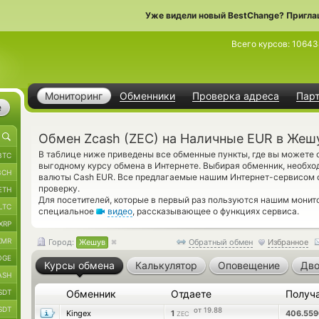
Уже видели новый BestChange? Пригла
Всего курсов:
10643
Мониторинг
Обменники
Проверка адреса
Пар
е
Обмен Zcash (ZEC) на Наличные EUR в Жеш
В таблице ниже приведены все обменные пункты, где вы можете 
BTC
выгодному курсу обмена в Интернете. Выбирая обменник, необхо
BCH
валюты Cash EUR. Все предлагаемые нашим Интернет-сервисом 
проверку.
ETH
Для посетителей, которые в первый раз пользуются нашим монит
LTC
специальное
видео
, рассказывающее о функциях сервиса.
XRP
XMR
Город:
Жешув
Обратный обмен
Избранное
OGE
Курсы обмена
Калькулятор
Оповещение
Дво
ASH
SDT
Обменник
Отдаете
Получ
SDT
от 19.88
Kingex
1
406.55
ZEC