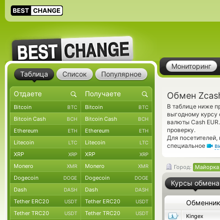
Мониторинг
Таблица
Список
Популярное
Обмен Zcas
В таблице ниже п
Bitcoin
Bitcoin
BTC
BTC
выгодному курсу 
Bitcoin Cash
Bitcoin Cash
BCH
BCH
валюты Cash EUR.
проверку.
Ethereum
Ethereum
ETH
ETH
Для посетителей,
Litecoin
Litecoin
LTC
LTC
специальное
в
XRP
XRP
XRP
XRP
Monero
Monero
XMR
XMR
Город:
Майорка
Dogecoin
Dogecoin
DOGE
DOGE
Курсы обмена
Dash
Dash
DASH
DASH
Tether ERC20
Tether ERC20
USDT
USDT
Обменни
Tether TRC20
Tether TRC20
USDT
USDT
Kingex