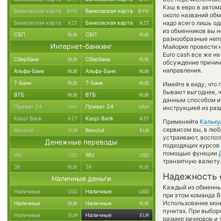
Кэш в евро в автом
Банковская карта
Банковская карта
BYN
BYN
около названий обм
Банковская карта
Банковская карта
надо всего лишь од
KZT
KZT
из обменников вы н
СБП
СБП
RUB
RUB
разнообразные непо
Интернет-банкинг
Майорке провести н
Euro cash все же н
Сбербанк
Сбербанк
RUB
RUB
обсуждение причины
направления.
Альфа-Банк
Альфа-Банк
RUB
RUB
Т-Банк
Т-Банк
RUB
RUB
Имейте в виду, что
бывают выгоднее, ч
ВТБ
ВТБ
RUB
RUB
данным способом и 
Приват 24
Приват 24
UAH
UAH
инструкцией из раз
Kaspi Bank
Kaspi Bank
KZT
KZT
Применяйте
Кальку
сервисом вы, в люб
Revolut
Revolut
EUR
EUR
устраивают, воспо
Денежные переводы
подходящих курсов 
помощью функции
WU
WU
USD
USD
транзитную валюту
ЗК
ЗК
RUB
RUB
Надежность 
Наличные деньги
Каждый из обменны
Наличные
Наличные
USD
USD
при этом команда 
Использование мон
Наличные
Наличные
RUB
RUB
пунктах. При выбор
Наличные
Наличные
EUR
EUR
размер резервов и 