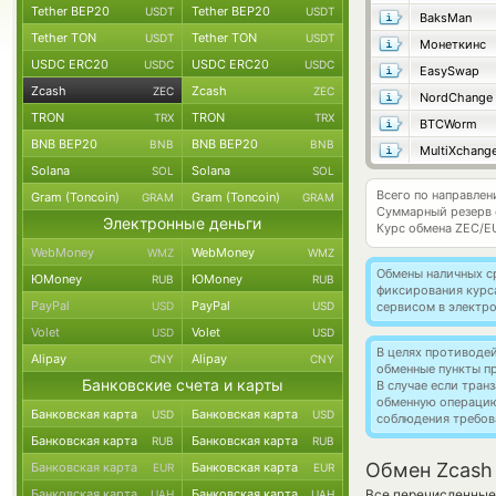
Tether BEP20
Tether BEP20
USDT
USDT
BaksMan
Tether TON
Tether TON
USDT
USDT
Монеткинс
USDC ERC20
USDC ERC20
USDC
USDC
EasySwap
Zcash
Zcash
ZEC
ZEC
NordChange
TRON
TRON
TRX
TRX
BTCWorm
BNB BEP20
BNB BEP20
BNB
BNB
MultiXchang
Solana
Solana
SOL
SOL
Всего по направлен
Gram (Toncoin)
Gram (Toncoin)
GRAM
GRAM
Суммарный резерв
Электронные деньги
Курс обмена
ZEC/E
WebMoney
WebMoney
WMZ
WMZ
Обмены наличных с
ЮMoney
ЮMoney
RUB
RUB
фиксирования курс
PayPal
PayPal
USD
USD
сервисом в электр
Volet
Volet
USD
USD
В целях противоде
Alipay
Alipay
CNY
CNY
обменные пункты п
Банковские счета и карты
В случае если тра
обменную операци
Банковская карта
Банковская карта
USD
USD
соблюдения требов
Банковская карта
Банковская карта
RUB
RUB
Обмен Zcash
Банковская карта
Банковская карта
EUR
EUR
Банковская карта
Банковская карта
Все перечисленные
UAH
UAH