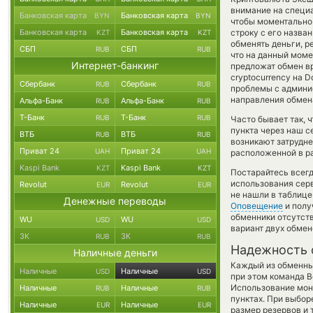
внимание на специа
Банковская карта
Банковская карта
BYN
BYN
чтобы моментально 
Банковская карта
Банковская карта
строку с его назва
KZT
KZT
обменять деньги, р
СБП
СБП
RUB
RUB
что на данный мом
Интернет-банкинг
предложат обмен вр
cryptocurrency на 
Сбербанк
Сбербанк
RUB
RUB
проблемы с админис
направления обмен
Альфа-Банк
Альфа-Банк
RUB
RUB
Т-Банк
Т-Банк
RUB
RUB
Часто бывает так, 
пункта через наш с
ВТБ
ВТБ
RUB
RUB
возникают затрудне
Приват 24
Приват 24
UAH
UAH
расположенной в ра
Kaspi Bank
Kaspi Bank
KZT
KZT
Постарайтесь всег
использования серв
Revolut
Revolut
EUR
EUR
не нашли в таблице
Денежные переводы
Оповещение
и полу
обменники отсутств
WU
WU
USD
USD
вариант двух обмен
ЗК
ЗК
RUB
RUB
Надежность 
Наличные деньги
Каждый из обменны
Наличные
Наличные
USD
USD
при этом команда 
Использование мон
Наличные
Наличные
RUB
RUB
пунктах. При выбор
Наличные
Наличные
EUR
EUR
размер резервов и 