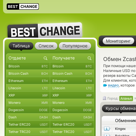
Мониторинг
Таблица
Список
Популярное
Обмен Zcas
При помощи нашег
Bitcoin
Bitcoin
BTC
BTC
Наличные USD по 
Bitcoin Cash
Bitcoin Cash
BCH
BCH
резерв валюты Ca
Для клиентов, ко
Ethereum
Ethereum
ETH
ETH
видео
, которо
Litecoin
Litecoin
LTC
LTC
XRP
XRP
XRP
XRP
Город:
Аланья
Monero
Monero
XMR
XMR
Курсы обмена
Dogecoin
Dogecoin
DOGE
DOGE
Dash
Dash
DASH
DASH
Обменни
Tether ERC20
Tether ERC20
USDT
USDT
Kingex
Tether TRC20
Tether TRC20
USDT
USDT