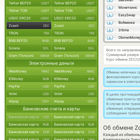
BaksMan
Tether BEP20
Tether BEP20
USDT
USDT
Монеткинс
Tether TON
Tether TON
USDT
USDT
EasySwap
USDC ERC20
USDC ERC20
USDC
USDC
Вобменка
Zcash
Zcash
ZEC
ZEC
2rbina
TRON
TRON
TRX
TRX
ObmenMone
BNB BEP20
BNB BEP20
BNB
BNB
Solana
Solana
SOL
SOL
Всего по направлен
Суммарный резерв
Gram (Toncoin)
Gram (Toncoin)
GRAM
GRAM
Курс обмена
ZEC/U
Электронные деньги
WebMoney
WebMoney
WMZ
WMZ
Обмены наличных с
фиксирования курс
ЮMoney
ЮMoney
RUB
RUB
сервисом в электр
PayPal
PayPal
USD
USD
Volet
Volet
USD
USD
В целях противоде
обменные пункты п
Alipay
Alipay
CNY
CNY
В случае если тра
Банковские счета и карты
обменную операци
соблюдения требов
Банковская карта
Банковская карта
USD
USD
Банковская карта
Банковская карта
RUB
RUB
Об обмене Zc
Банковская карта
Банковская карта
EUR
EUR
Каждый из обменных
Банковская карта
Банковская карта
Криптовалюта Зке
UAH
UAH