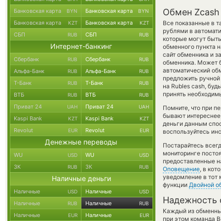
Обмен Zcash 
Банковская карта
Банковская карта
BYN
BYN
Банковская карта
Банковская карта
Все показанные в 
KZT
KZT
рублями в автомат
СБП
СБП
RUB
RUB
которые могут быть
Интернет-банкинг
обменного пункта н
сайт обменника и з
Сбербанк
Сбербанк
RUB
RUB
обменника. Может б
автоматический о
Альфа-Банк
Альфа-Банк
RUB
RUB
предложить ручной 
Т-Банк
Т-Банк
RUB
RUB
на Rubles cash, бу
принять необходимы
ВТБ
ВТБ
RUB
RUB
Приват 24
Приват 24
UAH
UAH
Помните, что при п
бывают интереснее,
Kaspi Bank
Kaspi Bank
KZT
KZT
деньги данным спо
Revolut
Revolut
EUR
EUR
воспользуйтесь инс
Денежные переводы
Постарайтесь всег
мониторинге посто
WU
WU
USD
USD
предоставленные н
ЗК
ЗК
RUB
RUB
Оповещение
, в ко
уведомление в тот 
Наличные деньги
функции
Двойной о
Наличные
Наличные
USD
USD
Надежность 
Наличные
Наличные
RUB
RUB
Каждый из обменны
Наличные
Наличные
EUR
EUR
при этом команда 