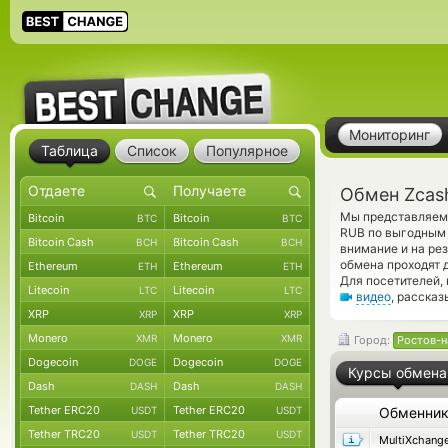
Мониторинг
Таблица
Список
Популярное
Обмен Zcas
Мы представляем 
Bitcoin
Bitcoin
BTC
BTC
RUB по выгодным 
Bitcoin Cash
Bitcoin Cash
BCH
BCH
внимание и на ре
обмена проходят 
Ethereum
Ethereum
ETH
ETH
Для посетителей,
Litecoin
Litecoin
LTC
LTC
видео
, расска
XRP
XRP
XRP
XRP
Monero
Monero
XMR
XMR
Город:
Ростов-н
Dogecoin
Dogecoin
DOGE
DOGE
Курсы обмена
Dash
Dash
DASH
DASH
Tether ERC20
Tether ERC20
USDT
USDT
Обменни
Tether TRC20
Tether TRC20
USDT
USDT
MultiXchang