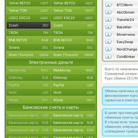
Tether BEP20
Tether BEP20
USDT
USDT
BTCWorm
Tether TON
Tether TON
USDT
USDT
AbcObmen
USDC ERC20
USDC ERC20
USDC
USDC
Transfer24
Zcash
Zcash
ZEC
ZEC
BaksMan
TRON
TRON
TRX
TRX
Монеткинс
BNB BEP20
BNB BEP20
BNB
BNB
EasySwap
Solana
Solana
SOL
SOL
NordChange
Gram (Toncoin)
Gram (Toncoin)
GRAM
GRAM
CoinBlinker
Электронные деньги
Всего по направлен
WebMoney
WebMoney
WMZ
WMZ
Суммарный резерв
ЮMoney
ЮMoney
RUB
RUB
Курс обмена
ZEC/R
PayPal
PayPal
USD
USD
Обмены наличных с
Volet
Volet
USD
USD
фиксирования курс
Alipay
Alipay
CNY
CNY
сервисом в электр
Банковские счета и карты
В целях противоде
Банковская карта
Банковская карта
USD
USD
обменные пункты п
В случае если тра
Банковская карта
Банковская карта
RUB
RUB
обменную операци
Банковская карта
Банковская карта
EUR
EUR
соблюдения требов
Банковская карта
Банковская карта
UAH
UAH